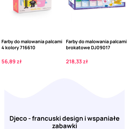
Farby do malowania palcami
Farby do malowania palcami
4 kolory 716610
brokatowe DJ09017
Cena
Cena
56,89 zł
218,33 zł
Djeco - francuski design i wspaniałe
zabawki