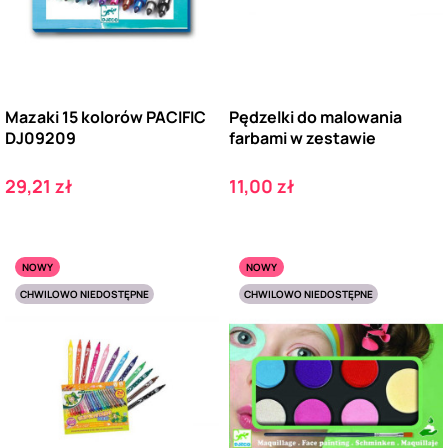
Mazaki 15 kolorów PACIFIC
Pędzelki do malowania
DJ09209
farbami w zestawie
Cena
Cena
29,21 zł
11,00 zł
NOWY
NOWY
CHWILOWO NIEDOSTĘPNE
CHWILOWO NIEDOSTĘPNE