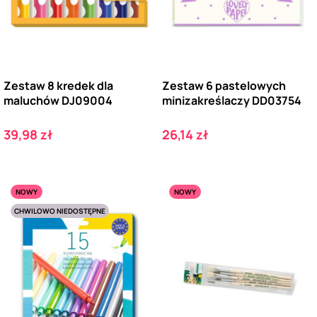
Zestaw 8 kredek dla
Zestaw 6 pastelowych
maluchów DJ09004
minizakreślaczy DD03754
Cena
Cena
39,98 zł
26,14 zł
NOWY
NOWY
CHWILOWO NIEDOSTĘPNE