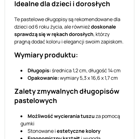
Idealne dla dzieci i dorosłych
Te pastelowe długopisy są rekomendowane dla
dzieci od 6 roku życia, ale również
doskonale
sprawdzą się w rękach dorosłych
, którzy
pragną dodać koloru i elegancji swoim zapiskom.
Wymiary produktu:
Długopis:
średnica 1,2 cm, długość 14 cm
Opakowanie:
wymiary 5,3 x 16,6 x 1,7 cm
Zalety zmywalnych długopisów
pastelowych
Możliwość wycierania tuszu
za pomocą
gumki
Stonowane i
estetyczne kolory
Ergonomiczny kształt
i wygoda