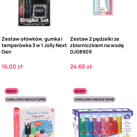
Zestaw ołówków, gumka i
Zestaw 2 pędzelki ze
temperówka 3 w 1 Jolly Next
zbiorniczkiem na wodę
Gen
DJ08909
Cena
Cena
16,00 zł
24,60 zł
NOWY
NOWY
CHWILOWO NIEDOSTĘPNE
CHWILOWO NIEDOSTĘPNE