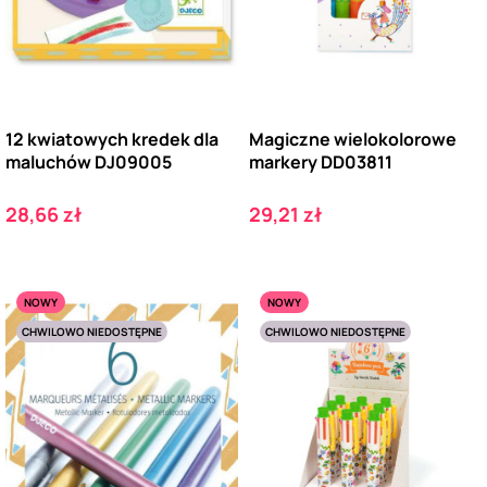
12 kwiatowych kredek dla
Magiczne wielokolorowe
maluchów DJ09005
markery DD03811
Cena
Cena
28,66 zł
29,21 zł
NOWY
NOWY
CHWILOWO NIEDOSTĘPNE
CHWILOWO NIEDOSTĘPNE