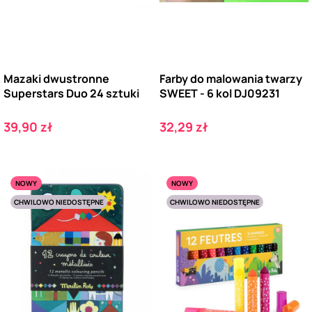
Mazaki dwustronne
Farby do malowania twarzy
Superstars Duo 24 sztuki
SWEET - 6 kol DJ09231
Cena
Cena
39,90 zł
32,29 zł
NOWY
NOWY
CHWILOWO NIEDOSTĘPNE
CHWILOWO NIEDOSTĘPNE