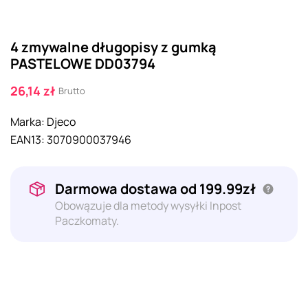
4 zmywalne długopisy z gumką
PASTELOWE DD03794
26,14 zł
Brutto
Marka:
Djeco
EAN13:
3070900037946
Darmowa dostawa od 199.99zł
Obowązuje dla metody wysyłki Inpost
Paczkomaty.