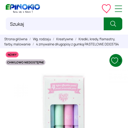
Strona główna
Wg. rodzaju
Kreatywne
Kredki, kredy, flamastry,
farby, malowanie
4 zmywalne długopisy z gumką PASTELOWE DD03794
NOWY
0
CHWILOWO NIEDOSTĘPNE