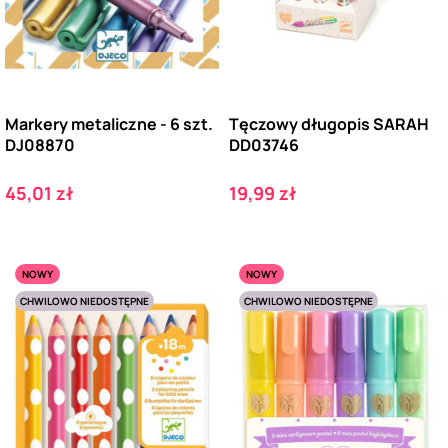
Markery metaliczne - 6 szt.
Tęczowy długopis SARAH
DJ08870
DD03746
Cena
Cena
45,01 zł
19,99 zł
NOWY
NOWY
CHWILOWO NIEDOSTĘPNE
CHWILOWO NIEDOSTĘPNE