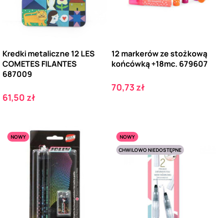
Kredki metaliczne 12 LES
12 markerów ze stożkową
COMETES FILANTES
końcówką +18mc. 679607
687009
Cena
70,73 zł
Cena
61,50 zł
NOWY
NOWY
CHWILOWO NIEDOSTĘPNE