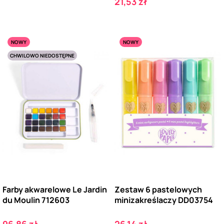
Cena
21,53 zł
NOWY
NOWY
CHWILOWO NIEDOSTĘPNE
Farby akwarelowe Le Jardin
Zestaw 6 pastelowych
du Moulin 712603
minizakreślaczy DD03754
Cena
Cena
96,86 zł
26,14 zł