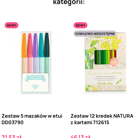
kategorii:
NOWY
NOWY
CHWILOWO NIEDOSTĘPNE
Zestaw 5 mazaków w etui
Zestaw 12 kredek NATURA
DD03790
z kartami 712615
Cena
Cena
21,53 zł
46,13 zł