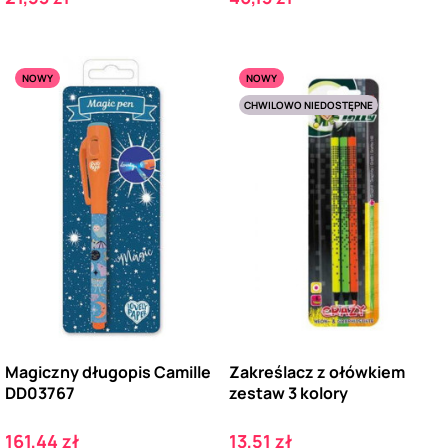
NOWY
NOWY
CHWILOWO NIEDOSTĘPNE
Magiczny długopis Camille
Zakreślacz z ołówkiem
DD03767
zestaw 3 kolory
Cena
Cena
161,44 zł
13,51 zł