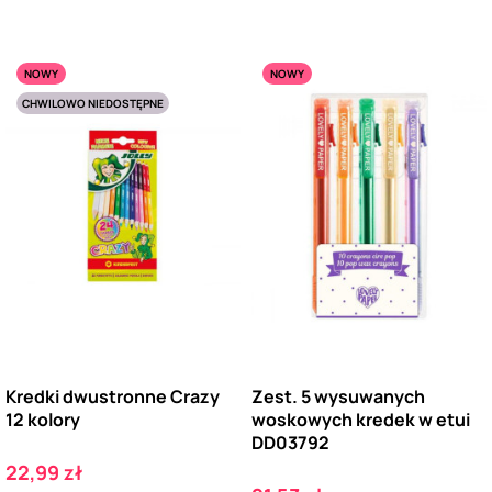
NOWY
NOWY
CHWILOWO NIEDOSTĘPNE
Kredki dwustronne Crazy
Zest. 5 wysuwanych
12 kolory
woskowych kredek w etui
DD03792
Cena
22,99 zł