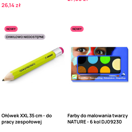
Cena
26,14 zł
NOWY
NOWY
CHWILOWO NIEDOSTĘPNE
Ołówek XXL 35 cm - do
Farby do malowania twarzy
pracy zespołowej
NATURE - 6 kol DJ09230