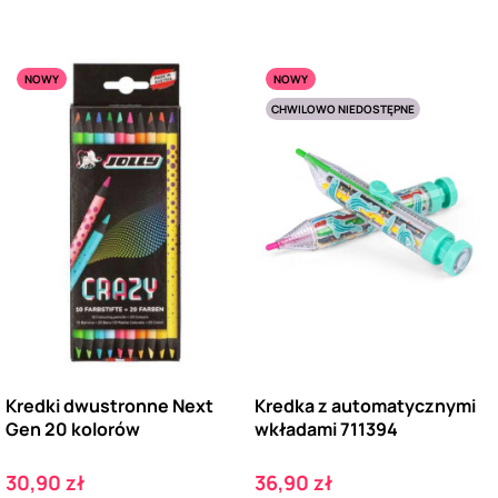
NOWY
NOWY
CHWILOWO NIEDOSTĘPNE
Kredki dwustronne Next
Kredka z automatycznymi
Gen 20 kolorów
wkładami 711394
Cena
Cena
30,90 zł
36,90 zł