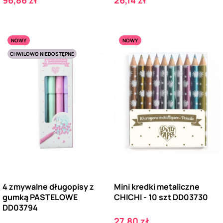
NOWY
NOWY
CHWILOWO NIEDOSTĘPNE
4 zmywalne długopisy z
Mini kredki metaliczne
gumką PASTELOWE
CHICHI - 10 szt DD03730
DD03794
Cena
27,80 zł