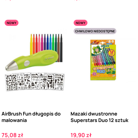
NOWY
NOWY
CHWILOWO NIEDOSTĘPNE
AirBrush Fun długopis do
Mazaki dwustronne
malowania
Superstars Duo 12 sztuk
Cena
Cena
75,08 zł
19,90 zł