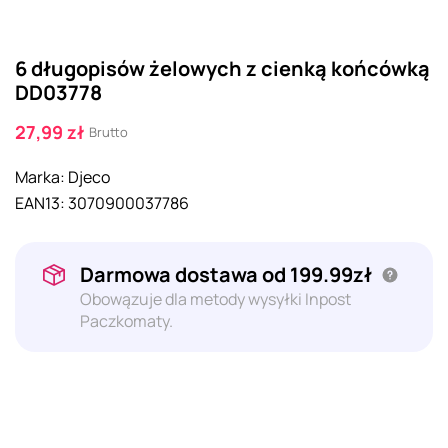
6 długopisów żelowych z cienką końcówką
DD03778
27,99 zł
Brutto
Marka:
Djeco
EAN13:
3070900037786
Darmowa dostawa od 199.99zł
Obowązuje dla metody wysyłki Inpost
Paczkomaty.