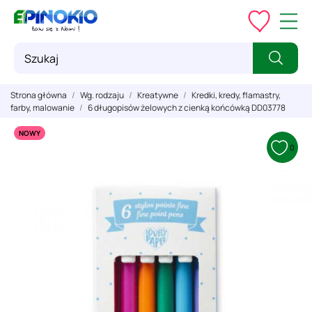
Strona główna
Wg. rodzaju
Kreatywne
Kredki, kredy, flamastry,
farby, malowanie
6 długopisów żelowych z cienką końcówką DD03778
NOWY
0