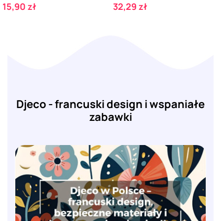
Cena
Cena
15,90 zł
32,29 zł
Djeco - francuski design i wspaniałe
zabawki