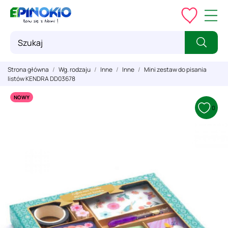
Strona główna
Wg. rodzaju
Inne
Inne
Mini zestaw do pisania
listów KENDRA DD03678
NOWY
0