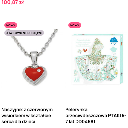
Cena
100,87 zł
NOWY
NOWY
CHWILOWO NIEDOSTĘPNE
Naszyjnik z czerwonym
Pelerynka
wisiorkiem w kształcie
przeciwdeszczowa PTAKI 5-
serca dla dzieci
7 lat DD04681