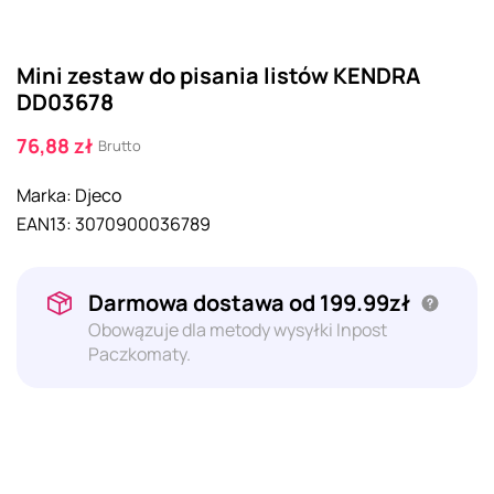
Mini zestaw do pisania listów KENDRA
DD03678
76,88 zł
Brutto
Marka:
Djeco
EAN13:
3070900036789
Darmowa dostawa od 199.99zł
Obowązuje dla metody wysyłki Inpost
Paczkomaty.