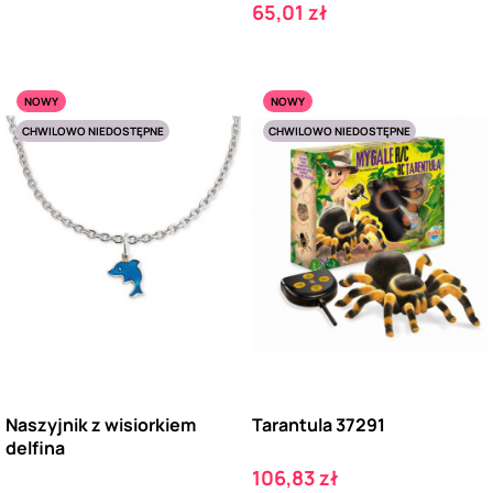
Cena
65,01 zł
NOWY
NOWY
CHWILOWO NIEDOSTĘPNE
CHWILOWO NIEDOSTĘPNE
Naszyjnik z wisiorkiem
Tarantula 37291
delfina
Cena
106,83 zł