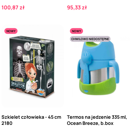
Cena
Cena
100,87 zł
95,33 zł
NOWY
NOWY
CHWILOWO NIEDOSTĘPNE
Szkielet człowieka - 45 cm
Termos na jedzenie 335 ml,
2180
Ocean Breeze, b.box