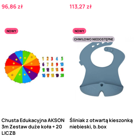
Cena
Cena
96,86 zł
113,27 zł
NOWY
NOWY
CHWILOWO NIEDOSTĘPNE
Chusta Edukacyjna AKSON
Śliniak z otwartą kieszonką
3m Zestaw duże koła + 20
niebieski, b.box
LICZB