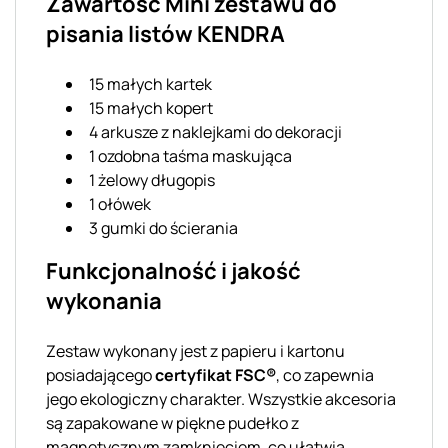
Zawartość Mini zestawu do
pisania listów KENDRA
15 małych kartek
15 małych kopert
4 arkusze z naklejkami do dekoracji
1 ozdobna taśma maskująca
1 żelowy długopis
1 ołówek
3 gumki do ścierania
Funkcjonalność i jakość
wykonania
Zestaw wykonany jest z papieru i kartonu
posiadającego
certyfikat FSC®
, co zapewnia
jego ekologiczny charakter. Wszystkie akcesoria
są zapakowane w piękne pudełko z
magnetycznym zamknięciem, co ułatwia