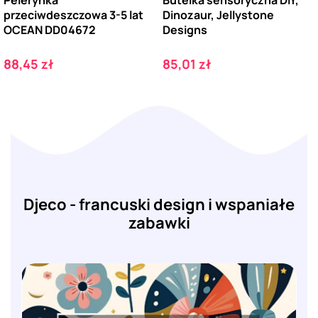
Pelerynka
Butelka sensoryczna DIY,
przeciwdeszczowa 3-5 lat
Dinozaur, Jellystone
OCEAN DD04672
Designs
Cena
Cena
88,45 zł
85,01 zł
Djeco - francuski design i wspaniałe
zabawki