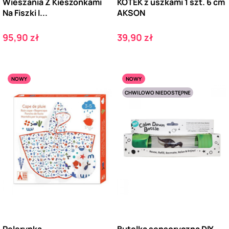
Wieszania Z Kieszonkami
KOTEK z uszkami 1 szt. 6 cm
Na Fiszki I...
AKSON
Cena
Cena
95,90 zł
39,90 zł
NOWY
NOWY
CHWILOWO NIEDOSTĘPNE