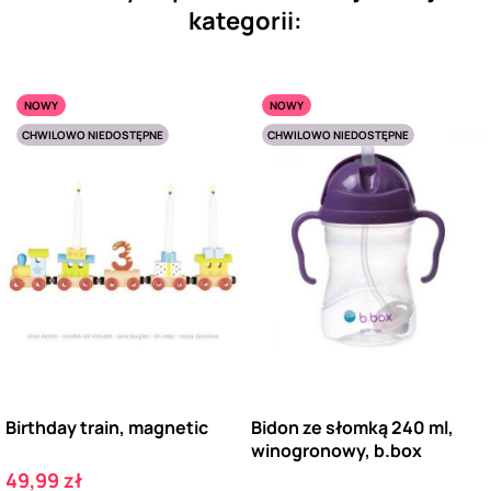
kategorii:
NOWY
NOWY
CHWILOWO NIEDOSTĘPNE
CHWILOWO NIEDOSTĘPNE
Birthday train, magnetic
Bidon ze słomką 240 ml,
winogronowy, b.box
Cena
49,99 zł