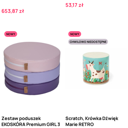
Cena
53,17 zł
Cena
653,87 zł
NOWY
NOWY
CHWILOWO NIEDOSTĘPNE
Zestaw poduszek
Scratch, Krówka Dźwięk
EKOSKÓRA Premium GIRL 3
Marie RETRO