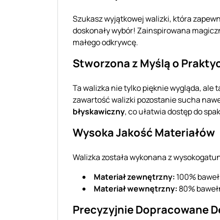
Szukasz wyjątkowej walizki, która zape
doskonały wybór! Zainspirowana magiczn
małego odkrywcę.
Stworzona z Myślą o Prakty
Ta walizka nie tylko pięknie wygląda, ale 
zawartość walizki pozostanie sucha naw
błyskawiczny
, co ułatwia dostęp do sp
Wysoka Jakość Materiałów
Walizka została wykonana z wysokogatu
Materiał zewnętrzny:
100% bawełna
Materiał wewnętrzny:
80% bawełna
Precyzyjnie Dopracowane D