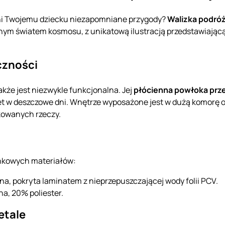
wni Twojemu dziecku niezapomniane przygody?
Walizka podr
ym światem kosmosu, z unikatową ilustracją przedstawiając
czności
także jest niezwykle funkcjonalna. Jej
płócienna powłoka pr
et w deszczowe dni. Wnętrze wyposażone jest w dużą komorę 
akowanych rzeczy.
nkowych materiałów:
, pokryta laminatem z nieprzepuszczającej wody folii PCV.
, 20% poliester.
etale