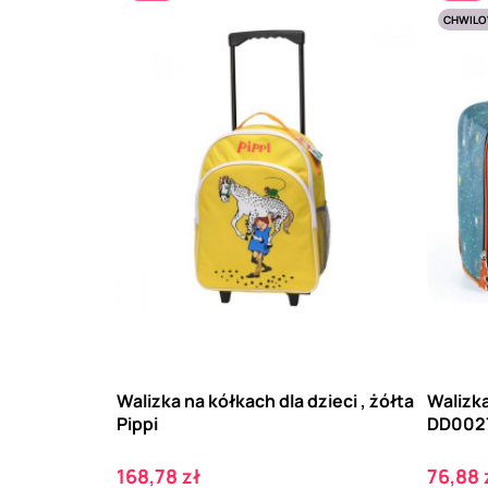
CHWILO
Walizka na kółkach dla dzieci , żółta
Walizk
Pippi
DD002
Cena
Cena
168,78 zł
76,88 