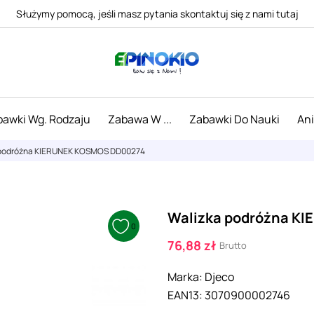
Służymy pomocą, jeśli masz pytania skontaktuj się z nami tutaj
awki Wg. Rodzaju
Zabawa W ...
Zabawki Do Nauki
An
 podróżna KIERUNEK KOSMOS DD00274
Walizka podróżna K
0
76,88 zł
Brutto
Marka:
Djeco
EAN13:
3070900002746