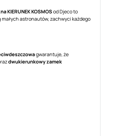
óżna KIERUNEK KOSMOS
od Djeco to
ą małych astronautów, zachwyci każdego
zeciwdeszczowa
gwarantuje, że
oraz
dwukierunkowy zamek