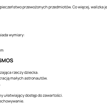
zpieczeństwo przewożonych przedmiotów. Co więcej, walizka j
iada wymiary:
 cm
OSMOS
ająca rzeczy dziecka.
stracją małych astronautów.
.
 ułatwiający dostęp do zawartości.
zechowywanie.