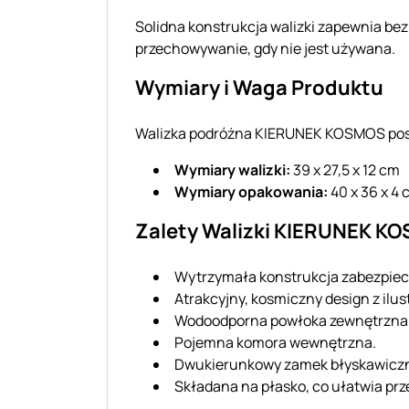
Solidna konstrukcja walizki zapewnia be
przechowywanie, gdy nie jest używana.
Wymiary i Waga Produktu
Walizka podróżna KIERUNEK KOSMOS pos
Wymiary walizki:
39 x 27,5 x 12 cm
Wymiary opakowania:
40 x 36 x 4
Zalety Walizki KIERUNEK K
Wytrzymała konstrukcja zabezpiecz
Atrakcyjny, kosmiczny design z ilu
Wodoodporna powłoka zewnętrzna
Pojemna komora wewnętrzna.
Dwukierunkowy zamek błyskawiczny
Składana na płasko, co ułatwia pr