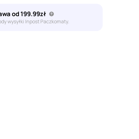
wa od 199.99zł
dy wysyłki Inpost Paczkomaty.