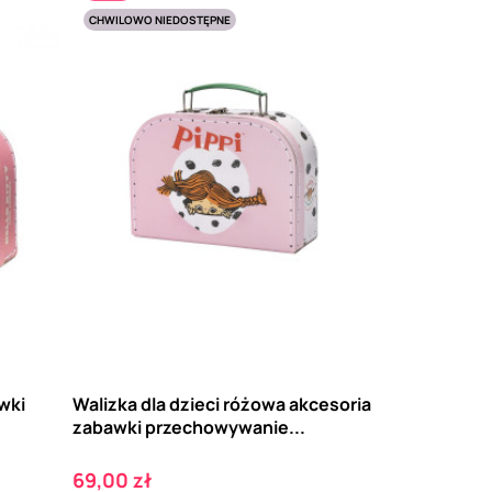
CHWILOWO NIEDOSTĘPNE
wki
Walizka dla dzieci różowa akcesoria
zabawki przechowywanie...
Cena
69,00 zł