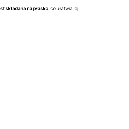
est
składana na płasko
, co ułatwia jej