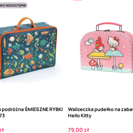
WO NIEDOSTĘPNE
a podróżna ŚMIESZNE RYBKI
Walizeczka pudełko na zaba
73
Hello Kitty
Cena
zł
79,00 zł