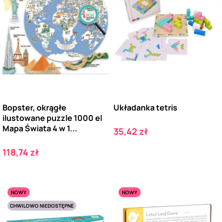
Bopster, okrągłe
Układanka tetris
ilustowane puzzle 1000 el
Mapa Świata 4 w 1...
Cena
35,42 zł
Cena
118,74 zł
NOWY
NOWY
CHWILOWO NIEDOSTĘPNE