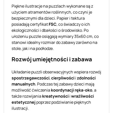
Piękne ilustracje na puzzlach wykonane są z
użyciem atramentów roślinnych, co czyni je
bezpiecznymi dla dzieci. Papier i tektura
posiadają certyfikat
FSC
, co świadczy o ich
ekologiczności i dbałości o środowisko. Po
ułożeniu puzzle osiągają wymiary 35x60 cm, co
stanowi idealny rozmiar do zabawy zarówno na
stole, jak i na podłodze.
Rozwój umiejętności i zabawa
Układanie puzzli obserwacyjnych wspiera rozwój
spostrzegawczości
,
cierpliwości
i
zdolności
manualnych
. Podczas tej zabawy dzieci mają
możliwość ćwiczenia
koordynacji ręka-oko
, a
także rozwijania
kreatywności
i
wrażliwości
estetycznej
poprzez podziwianie pięknych
ilustracji.