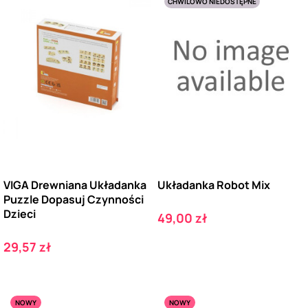
CHWILOWO NIEDOSTĘPNE
VIGA Drewniana Układanka
Układanka Robot Mix
Puzzle Dopasuj Czynności
Dzieci
Cena
49,00 zł
Cena
29,57 zł
NOWY
NOWY