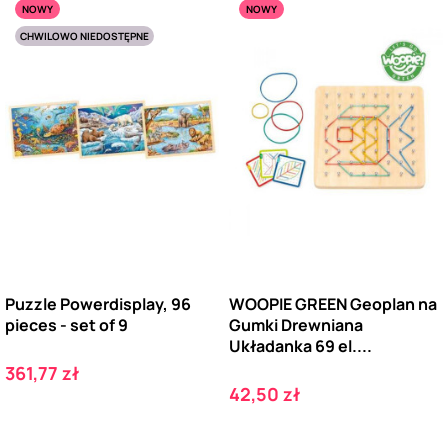
NOWY
NOWY
CHWILOWO NIEDOSTĘPNE
Puzzle Powerdisplay, 96
WOOPIE GREEN Geoplan na
pieces - set of 9
Gumki Drewniana
Układanka 69 el....
Cena
361,77 zł
Cena
42,50 zł