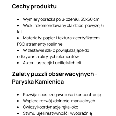
Cechy produktu
Wymiary obrazka po ułożeniu: 35x60 cm
Wiek: rekomendowany dla dzieci powyżej 6
lat
Materiały: papier i tektura z certyfikatem
FSC, atramenty roślinne
W zestawie szkło powiększające do
odkrywania ukrytych elementów
Autor ilustracji: Lucille Michieli
Zalety puzzli obserwacyjnych -
Paryska Kamienica
Rozwija spostrzegawczość i koncentrację
Wspiera rozwój zdolności manualnych
Ćwiczy koordynację ręka-oko
Stymuluje kreatywność i wyobraźnię