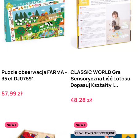
Puzzle obserwacja FARMA -
CLASSIC WORLD Gra
35 el.DJ07591
Sensoryczna Liść Lotosu
Dopasuj Kształty i...
Cena
57,99 zł
Cena
48,28 zł
NOWY
NOWY
CHWILOWO NIEDOSTĘPNE