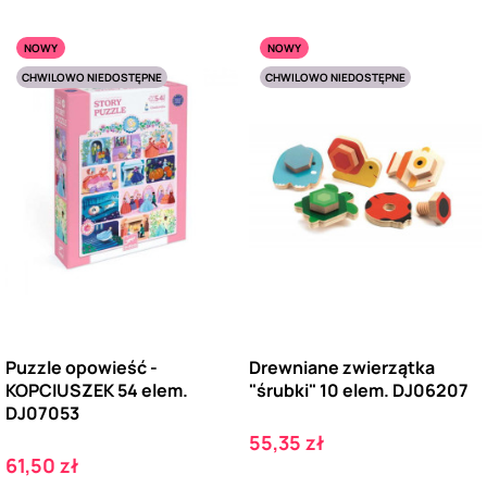
NOWY
NOWY
CHWILOWO NIEDOSTĘPNE
CHWILOWO NIEDOSTĘPNE
Puzzle opowieść -
Drewniane zwierzątka
KOPCIUSZEK 54 elem.
"śrubki" 10 elem. DJ06207
DJ07053
Cena
55,35 zł
Cena
61,50 zł