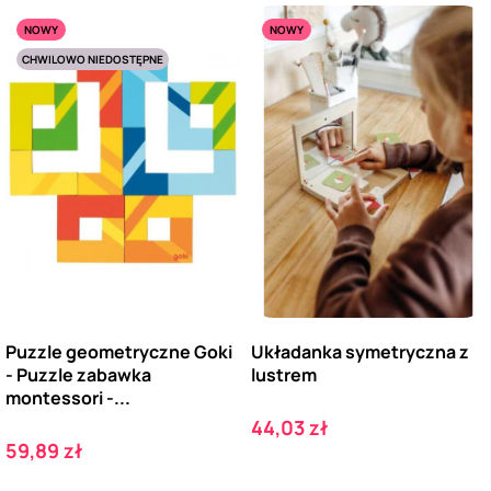
NOWY
NOWY
CHWILOWO NIEDOSTĘPNE
Puzzle geometryczne Goki
Układanka symetryczna z
- Puzzle zabawka
lustrem
montessori -...
Cena
44,03 zł
Cena
59,89 zł