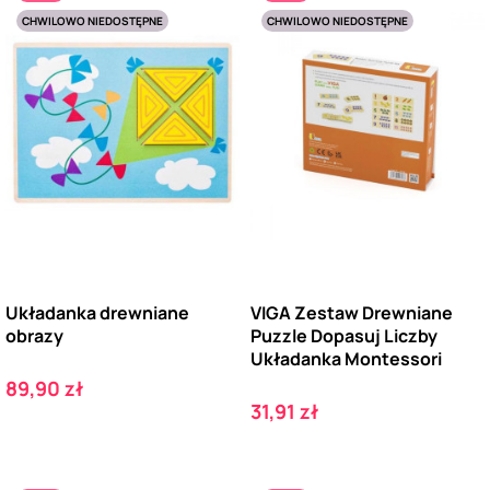
CHWILOWO NIEDOSTĘPNE
CHWILOWO NIEDOSTĘPNE
Układanka drewniane
VIGA Zestaw Drewniane
obrazy
Puzzle Dopasuj Liczby
Układanka Montessori
Cena
89,90 zł
Cena
31,91 zł