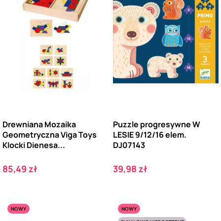
Drewniana Mozaika
Puzzle progresywne W
Geometryczna Viga Toys
LESIE 9/12/16 elem.
Klocki Dienesa...
DJ07143
Cena
Cena
85,49 zł
39,98 zł
NOWY
NOWY