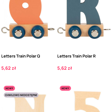
Letters Train Polar Q
Letters Train Polar R
Cena
Cena
5,62 zł
5,62 zł
NOWY
NOWY
CHWILOWO NIEDOSTĘPNE