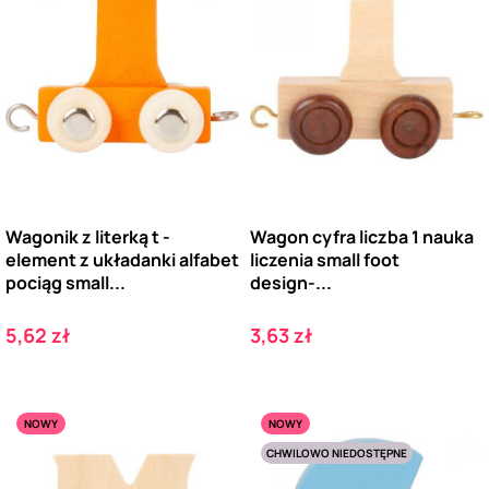
Wagonik z literką t -
Wagon cyfra liczba 1 nauka
element z układanki alfabet
liczenia small foot
pociąg small...
design-...
Cena
Cena
5,62 zł
3,63 zł
NOWY
NOWY
CHWILOWO NIEDOSTĘPNE