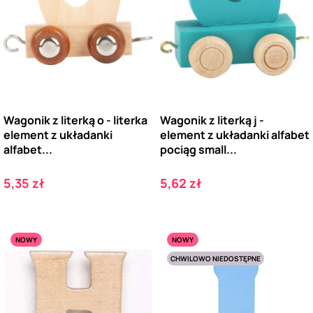
Wagonik z literką o - literka
Wagonik z literką j -
element z układanki
element z układanki alfabet
alfabet...
pociąg small...
Cena
Cena
5,35 zł
5,62 zł
NOWY
NOWY
CHWILOWO NIEDOSTĘPNE