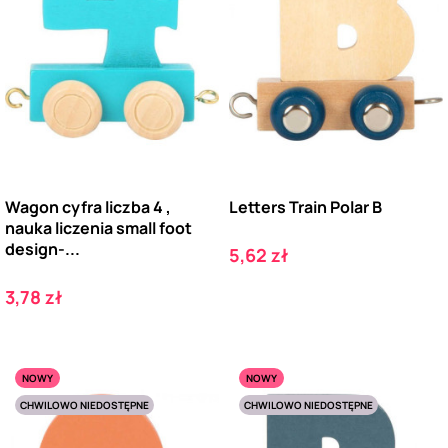
Wagon cyfra liczba 4 ,
Letters Train Polar B
nauka liczenia small foot
design-...
Cena
5,62 zł
Cena
3,78 zł
NOWY
NOWY
CHWILOWO NIEDOSTĘPNE
CHWILOWO NIEDOSTĘPNE