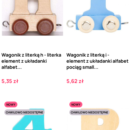
Wagonik z literką h - literka
Wagonik z literką i -
element z układanki
element z układanki alfabet
alfabet...
pociąg small...
Cena
Cena
5,35 zł
5,62 zł
NOWY
NOWY
CHWILOWO NIEDOSTĘPNE
CHWILOWO NIEDOSTĘPNE