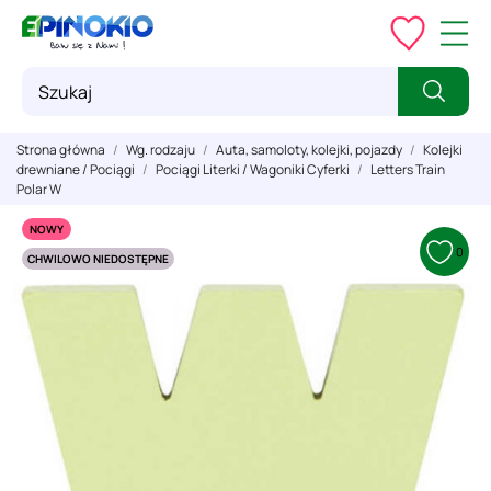
Strona główna
Wg. rodzaju
Auta, samoloty, kolejki, pojazdy
Kolejki
drewniane / Pociągi
Pociągi Literki / Wagoniki Cyferki
Letters Train
Polar W
NOWY
0
CHWILOWO NIEDOSTĘPNE