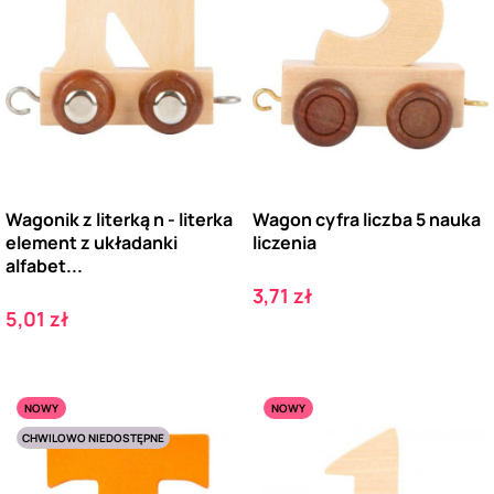
Wagonik z literką n - literka
Wagon cyfra liczba 5 nauka
element z układanki
liczenia
alfabet...
Cena
3,71 zł
Cena
5,01 zł
NOWY
NOWY
CHWILOWO NIEDOSTĘPNE