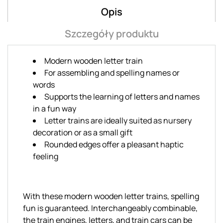
Opis
Szczegóły produktu
Modern wooden letter train
For assembling and spelling names or
words
Supports the learning of letters and names
in a fun way
Letter trains are ideally suited as nursery
decoration or as a small gift
Rounded edges offer a pleasant haptic
feeling
With these modern wooden letter trains, spelling
fun is guaranteed. Interchangeably combinable,
the train engines, letters, and train cars can be