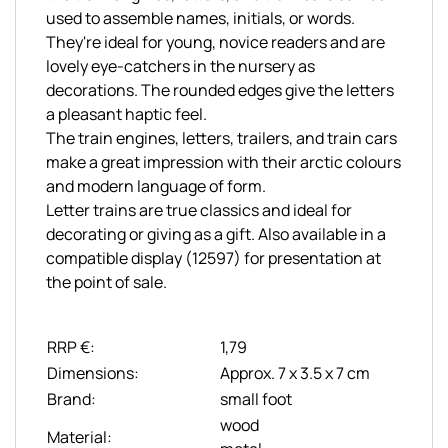
used to assemble names, initials, or words.
They're ideal for young, novice readers and are
lovely eye-catchers in the nursery as
decorations. The rounded edges give the letters
a pleasant haptic feel.
The train engines, letters, trailers, and train cars
make a great impression with their arctic colours
and modern language of form.
Letter trains are true classics and ideal for
decorating or giving as a gift. Also available in a
compatible display (12597) for presentation at
the point of sale.
RRP €:
1,79
Dimensions:
Approx. 7 x 3.5 x 7 cm
Brand:
small foot
wood
Material: