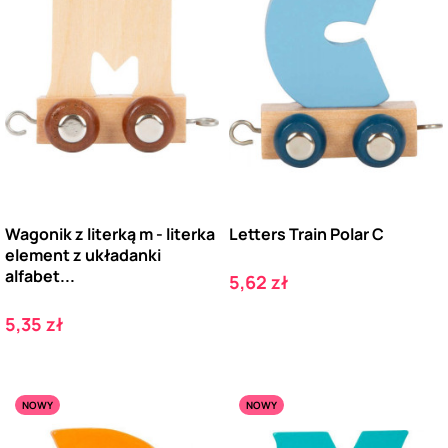
Wagonik z literką m - literka
Letters Train Polar C
element z układanki
alfabet...
Cena
5,62 zł
Cena
5,35 zł
NOWY
NOWY