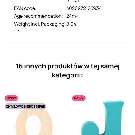
metal
EAN code:
4020972125934
Age recommendation:
24m+
Weight incl. Packaging:
0,04
*
16 innych produktów w tej samej
kategorii:
NOWY
NOWY
CHWILOWO NIEDOSTĘPNE