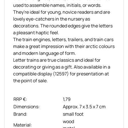
used to assemble names, initials, or words.
They're ideal for young, novice readers and are
lovely eye-catchers in the nursery as
decorations. The rounded edges give the letters
a pleasant haptic feel.
The train engines, letters, trailers, and train cars
make a great impression with their arctic colours
and modern language of form.
Letter trains are true classics and ideal for
decorating or giving as a gift. Also available in a
compatible display (12597) for presentation at
the point of sale.
RRP €:
1,79
Dimensions:
Approx. 7 x 3.5 x 7 cm
Brand:
small foot
wood
Material: