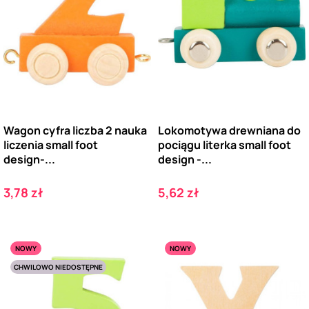
Wagon cyfra liczba 2 nauka
Lokomotywa drewniana do
liczenia small foot
pociągu literka small foot
design-...
design -...
Cena
Cena
3,78 zł
5,62 zł
NOWY
NOWY
CHWILOWO NIEDOSTĘPNE