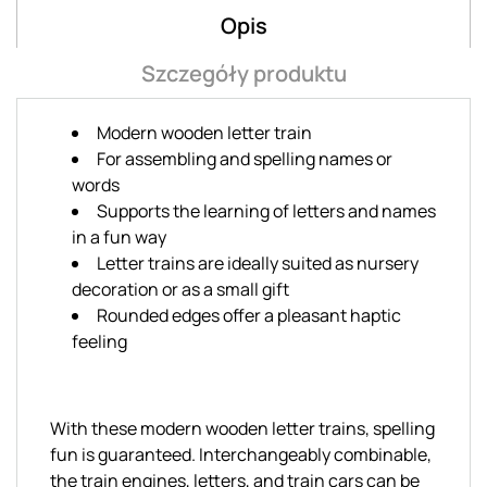
Opis
Szczegóły produktu
Modern wooden letter train
For assembling and spelling names or
words
Supports the learning of letters and names
in a fun way
Letter trains are ideally suited as nursery
decoration or as a small gift
Rounded edges offer a pleasant haptic
feeling
With these modern wooden letter trains, spelling
fun is guaranteed. Interchangeably combinable,
the train engines, letters, and train cars can be