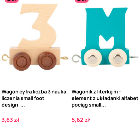
Wagon cyfra liczba 3 nauka
Wagonik z literką m -
liczenia small foot
element z układanki alfabet
design-...
pociąg small...
Cena
Cena
3,63 zł
5,62 zł