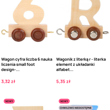
Wagon cyfra liczba 6 nauka
Wagonik z literką r - literka
liczenia small foot
element z układanki
design-...
alfabet...
Cena
Cena
3,32 zł
5,35 zł
NOWY
NOWY
CHWILOWO NIEDOSTĘPNE