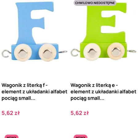
CHWILOWO NIEDOSTĘPNE
Wagonik z literką f -
Wagonik z literką e -
element z układanki alfabet
element z układanki alfabet
pociąg small...
pociąg small...
Cena
Cena
5,62 zł
5,62 zł
NOWY
NOWY