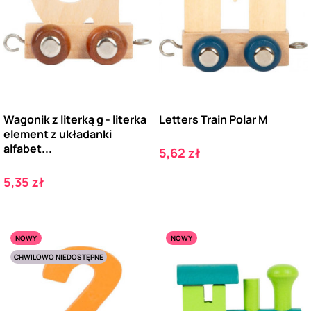
Wagonik z literką g - literka
Letters Train Polar M
element z układanki
alfabet...
Cena
5,62 zł
Cena
5,35 zł
NOWY
NOWY
CHWILOWO NIEDOSTĘPNE