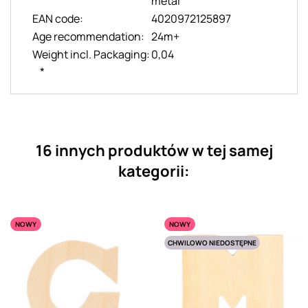
metal
EAN code:
4020972125897
Age recommendation:
24m+
Weight incl. Packaging:
0,04
*
16 innych produktów w tej samej
kategorii:
NOWY
NOWY
CHWILOWO NIEDOSTĘPNE