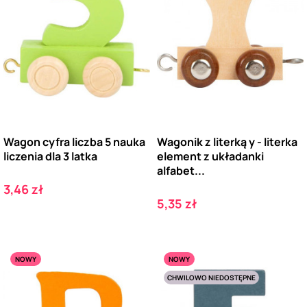
Wagon cyfra liczba 5 nauka
Wagonik z literką y - literka
liczenia dla 3 latka
element z układanki
alfabet...
Cena
3,46 zł
Cena
5,35 zł
NOWY
NOWY
CHWILOWO NIEDOSTĘPNE