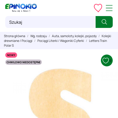
Strona główna
Wg. rodzaju
Auta, samoloty, kolejki, pojazdy
Kolejki
drewniane / Pociągi
Pociągi Literki / Wagoniki Cyferki
Letters Train
Polar S
NOWY
0
CHWILOWO NIEDOSTĘPNE