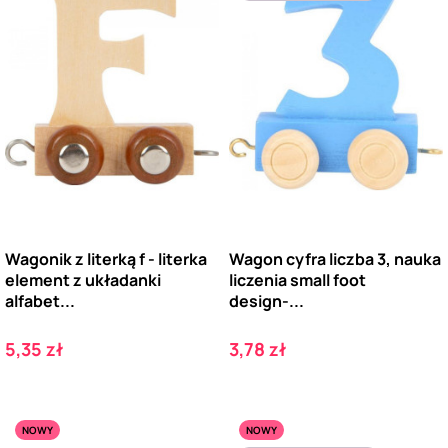
Wagonik z literką f - literka
Wagon cyfra liczba 3, nauka
element z układanki
liczenia small foot
alfabet...
design-...
Cena
Cena
5,35 zł
3,78 zł
NOWY
NOWY