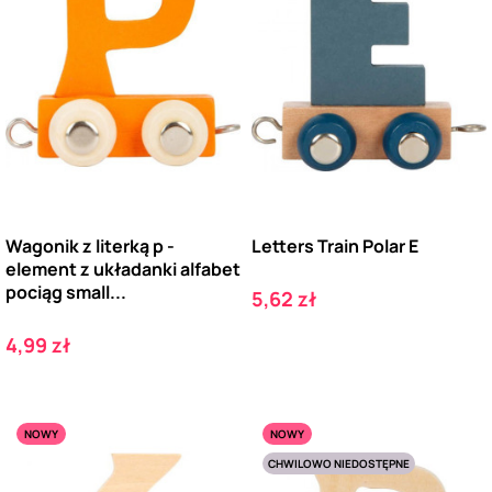
Wagonik z literką p -
Letters Train Polar E
element z układanki alfabet
pociąg small...
Cena
5,62 zł
Cena
4,99 zł
NOWY
NOWY
CHWILOWO NIEDOSTĘPNE