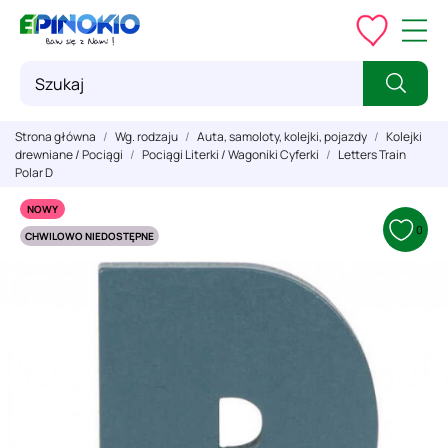
Strona główna
Wg. rodzaju
Auta, samoloty, kolejki, pojazdy
Kolejki
drewniane / Pociągi
Pociągi Literki / Wagoniki Cyferki
Letters Train
Polar D
NOWY
0
CHWILOWO NIEDOSTĘPNE