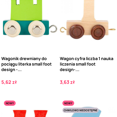
Wagonik drewniany do
Wagon cyfra liczba 1 nauka
pociągu literka small foot
liczenia small foot
design -...
design-...
Cena
Cena
5,62 zł
3,63 zł
NOWY
NOWY
CHWILOWO NIEDOSTĘPNE