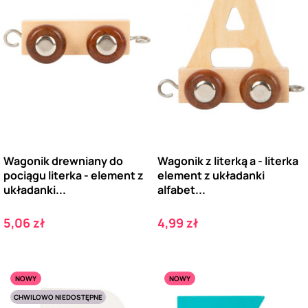
Wagonik drewniany do
Wagonik z literką a - literka
pociągu literka - element z
element z układanki
układanki...
alfabet...
Cena
Cena
5,06 zł
4,99 zł
NOWY
NOWY
CHWILOWO NIEDOSTĘPNE