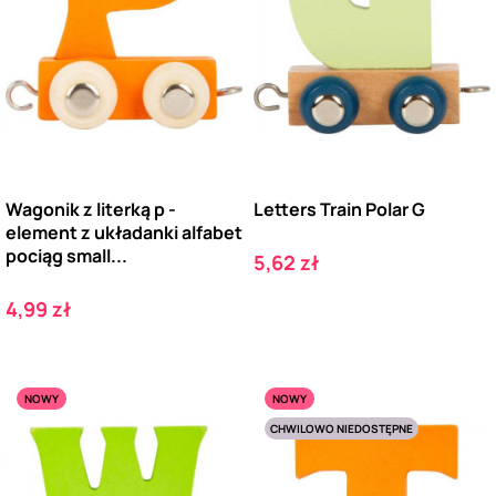
Wagonik z literką p -
Letters Train Polar G
element z układanki alfabet
pociąg small...
Cena
5,62 zł
Cena
4,99 zł
NOWY
NOWY
CHWILOWO NIEDOSTĘPNE