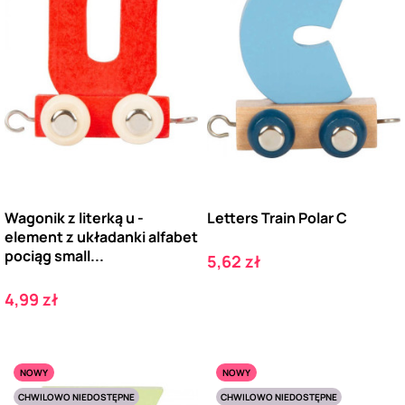
Wagonik z literką u -
Letters Train Polar C
element z układanki alfabet
pociąg small...
Cena
5,62 zł
Cena
4,99 zł
NOWY
NOWY
CHWILOWO NIEDOSTĘPNE
CHWILOWO NIEDOSTĘPNE