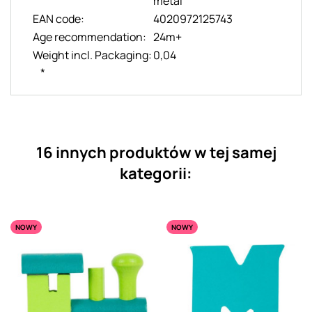
metal
EAN code:
4020972125743
Age recommendation:
24m+
Weight incl. Packaging:
0,04
*
16 innych produktów w tej samej
kategorii:
NOWY
NOWY