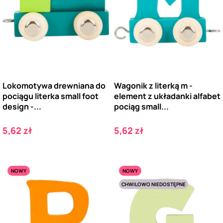
Lokomotywa drewniana do
Wagonik z literką m -
pociągu literka small foot
element z układanki alfabet
design -...
pociąg small...
Cena
Cena
5,62 zł
5,62 zł
NOWY
NOWY
CHWILOWO NIEDOSTĘPNE