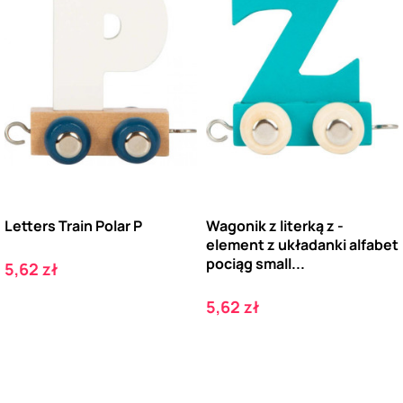
Letters Train Polar P
Wagonik z literką z -
element z układanki alfabet
pociąg small...
Cena
5,62 zł
Cena
5,62 zł