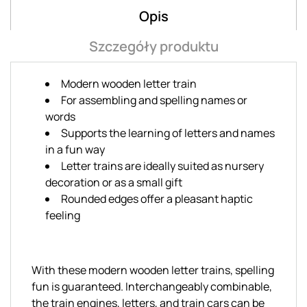
Opis
Szczegóły produktu
Modern wooden letter train
For assembling and spelling names or
words
Supports the learning of letters and names
in a fun way
Letter trains are ideally suited as nursery
decoration or as a small gift
Rounded edges offer a pleasant haptic
feeling
With these modern wooden letter trains, spelling
fun is guaranteed. Interchangeably combinable,
the train engines, letters, and train cars can be