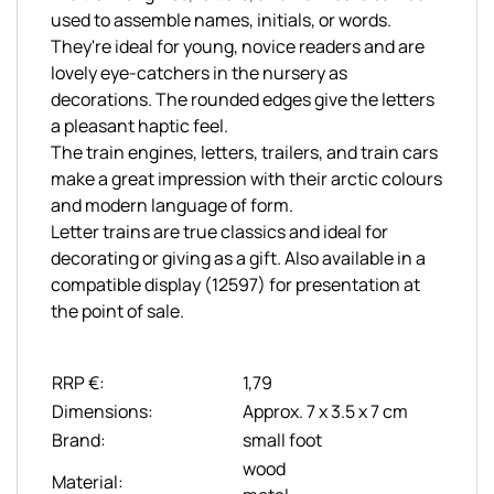
used to assemble names, initials, or words.
They're ideal for young, novice readers and are
lovely eye-catchers in the nursery as
decorations. The rounded edges give the letters
a pleasant haptic feel.
The train engines, letters, trailers, and train cars
make a great impression with their arctic colours
and modern language of form.
Letter trains are true classics and ideal for
decorating or giving as a gift. Also available in a
compatible display (12597) for presentation at
the point of sale.
RRP €:
1,79
Dimensions:
Approx. 7 x 3.5 x 7 cm
Brand:
small foot
wood
Material: