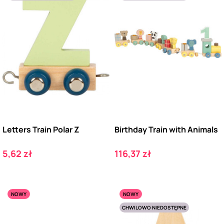
Letters Train Polar Z
Birthday Train with Animals
Cena
Cena
5,62 zł
116,37 zł
NOWY
NOWY
CHWILOWO NIEDOSTĘPNE