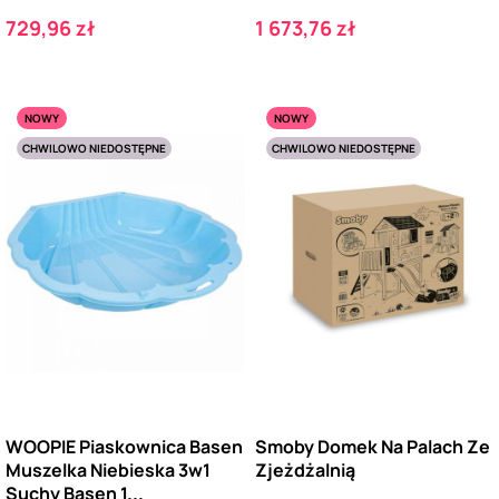
Cena
Cena
729,96 zł
1 673,76 zł
NOWY
NOWY
CHWILOWO NIEDOSTĘPNE
CHWILOWO NIEDOSTĘPNE
WOOPIE Piaskownica Basen
Smoby Domek Na Palach Ze
Muszelka Niebieska 3w1
Zjeżdżalnią
Suchy Basen 1...