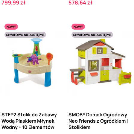
Cena
Cena
799,99 zł
578,64 zł
NOWY
NOWY
CHWILOWO NIEDOSTĘPNE
CHWILOWO NIEDOSTĘPNE
STEP2 Stolik do Zabawy
SMOBY Domek Ogrodowy
Wodą Piaskiem Młynek
Neo Friends z Ogródkiem i
Wodny + 10 Elementów
Stolikiem