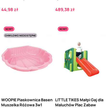
Cena
Cena
44,98 zł
489,38 zł
NOWY
NOWY
CHWILOWO NIEDOSTĘPNE
WOOPIE Piaskownica Basen
LITTLE TIKES Małpi Gaj dla
Muszelka Różowa 3w1
Maluchów Plac Zabaw