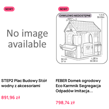
NOWY
NOWY
CHWILOWO NIEDOSTĘPNE
STEP2 Plac Budowy Stół
FEBER Domek ogrodowy
wodny z akcesoriami
Eco Karmnik Segregacja
Odpadów Imitacja...
Cena
891,96 zł
Cena
798,74 zł