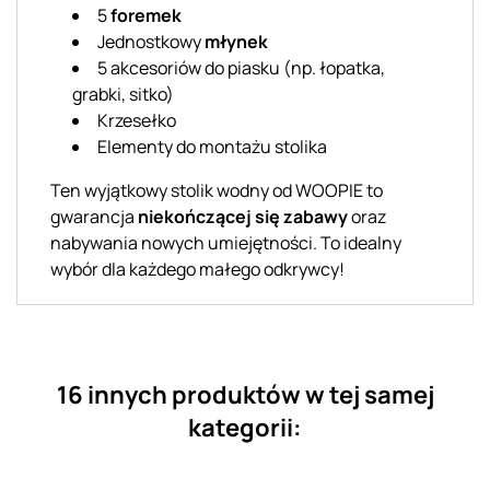
5
foremek
Jednostkowy
młynek
5 akcesoriów do piasku (np. łopatka,
grabki, sitko)
Krzesełko
Elementy do montażu stolika
Ten wyjątkowy stolik wodny od WOOPIE to
gwarancja
niekończącej się zabawy
oraz
nabywania nowych umiejętności. To idealny
wybór dla każdego małego odkrywcy!
16 innych produktów w tej samej
kategorii: