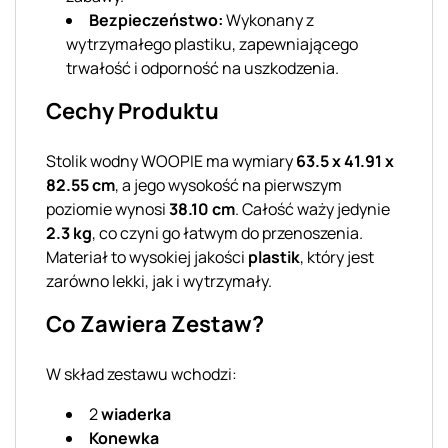
Bezpieczeństwo:
Wykonany z
wytrzymałego plastiku, zapewniającego
trwałość i odporność na uszkodzenia.
Cechy Produktu
Stolik wodny WOOPIE ma wymiary
63.5 x 41.91 x
82.55 cm
, a jego wysokość na pierwszym
poziomie wynosi
38.10 cm
. Całość waży jedynie
2.3 kg
, co czyni go łatwym do przenoszenia.
Materiał to wysokiej jakości
plastik
, który jest
zarówno lekki, jak i wytrzymały.
Co Zawiera Zestaw?
W skład zestawu wchodzi:
2
wiaderka
Konewka