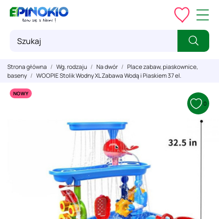
Strona główna
Wg. rodzaju
Na dwór
Place zabaw, piaskownice,
baseny
WOOPIE Stolik Wodny XL Zabawa Wodą i Piaskiem 37 el.
NOWY
0