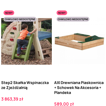
NOWY
NOWY
CHWILOWO NIEDOSTĘPNE
CHWILOWO NIEDOSTĘPNE
Step2 Skałka Wspinaczka
AXI Drewniana Piaskownica
ze Zjeżdżalnią
+ Schowek Na Akcesoria +
Plandeka
Cena
3 863,39 zł
Cena
589,00 zł