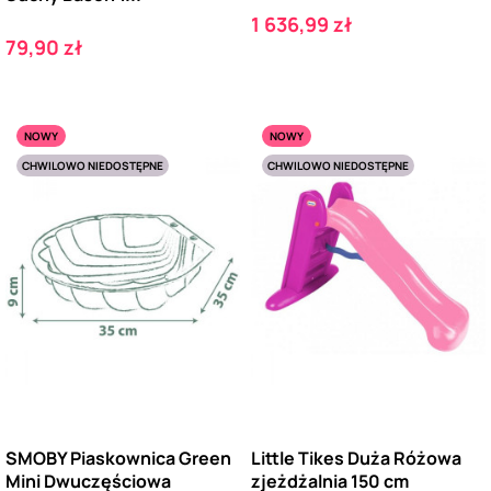
Cena
1 636,99 zł
Cena
79,90 zł
NOWY
NOWY
CHWILOWO NIEDOSTĘPNE
CHWILOWO NIEDOSTĘPNE
SMOBY Piaskownica Green
Little Tikes Duża Różowa
Mini Dwuczęściowa
zjeżdżalnia 150 cm