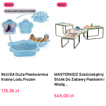
NOWY
NOWY
CHWILOWO NIEDOSTĘPNE
INJUSA Duża Piaskownica
MASTERKIDZ Sześciokątny
Kraina Lodu Frozen
Stolik Do Zabawy Piaskiem i
Wodą...
Cena
176,36 zł
Cena
549,00 zł