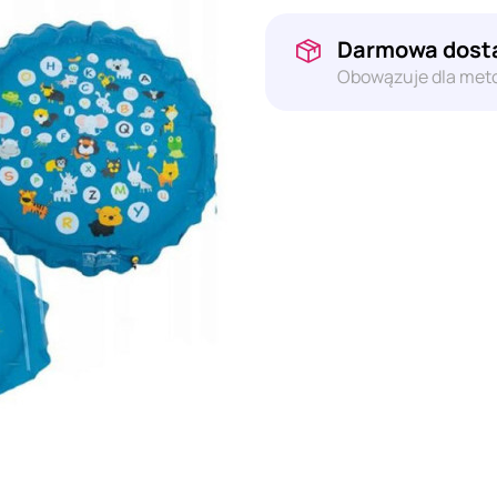
Darmowa dosta
Obowązuje dla meto