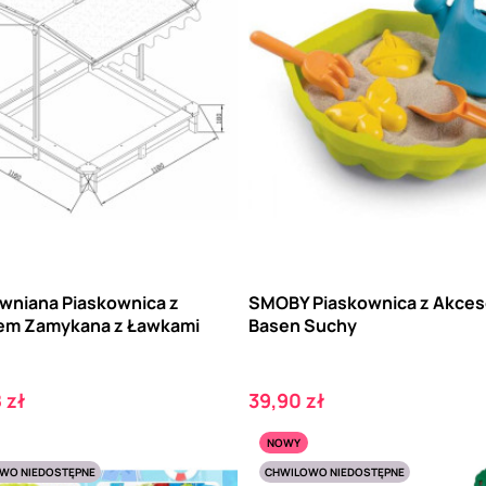
ewniana Piaskownica z
SMOBY Piaskownica z Akces
em Zamykana z Ławkami
Basen Suchy
Cena
 zł
39,90 zł
NOWY
WO NIEDOSTĘPNE
CHWILOWO NIEDOSTĘPNE