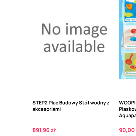
STEP2 Plac Budowy Stół wodny z
WOOPIE
akcesoriami
Piasko
Aquapa
Cena
Cena
891,96 zł
90,00 