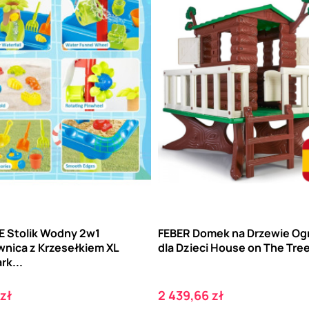
 Stolik Wodny 2w1
FEBER Domek na Drzewie O
wnica z Krzesełkiem XL
dla Dzieci House on The Tre
rk...
Cena
zł
2 439,66 zł