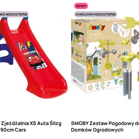
NOWY
WO NIEDOSTĘPNE
CHWILOWO NIEDOSTĘPNE
Zjeżdżalnia XS Auta Ślizg
SMOBY Zestaw Pogodowy d
90cm Cars
Domków Ogrodowych