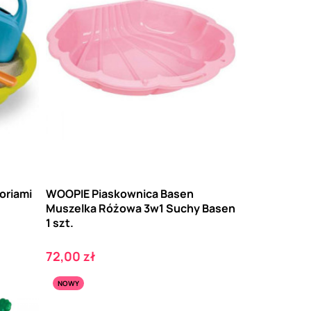
oriami
WOOPIE Piaskownica Basen
Muszelka Różowa 3w1 Suchy Basen
1 szt.
Cena
72,00 zł
NOWY