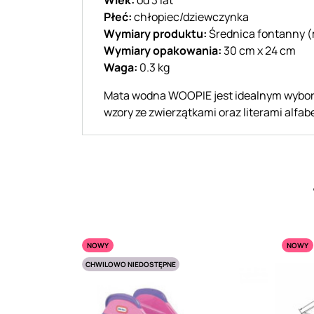
Płeć:
chłopiec/dziewczynka
Wymiary produktu:
Średnica fontanny (
Wymiary opakowania:
30 cm x 24 cm
Waga:
0.3 kg
Mata wodna WOOPIE jest idealnym wyborem
wzory ze zwierzątkami oraz literami alf
NOWY
NOWY
CHWILOWO NIEDOSTĘPNE