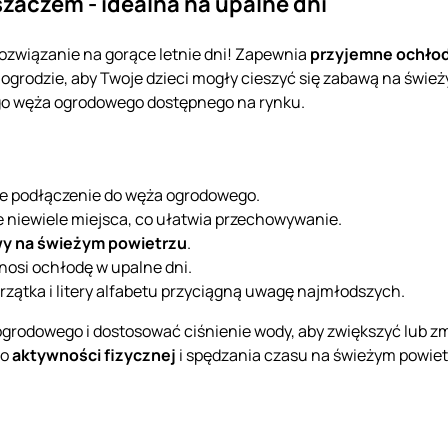
aczem - idealna na upalne dni
ozwiązanie na gorące letnie dni! Zapewnia
przyjemne ochło
w ogrodzie, aby Twoje dzieci mogły cieszyć się zabawą na świe
go węża ogrodowego dostępnego na rynku.
E
ste podłączenie do węża ogrodowego.
e niewiele miejsca, co ułatwia przechowywanie.
y na świeżym powietrzu
.
ynosi ochłodę w upalne dni.
rzątka i litery alfabetu przyciągną uwagę najmłodszych.
grodowego i dostosować ciśnienie wody, aby zwiększyć lub zm
do
aktywności fizycznej
i spędzania czasu na świeżym powiet