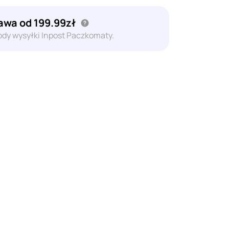
wa od 199.99zł
dy wysyłki Inpost Paczkomaty.