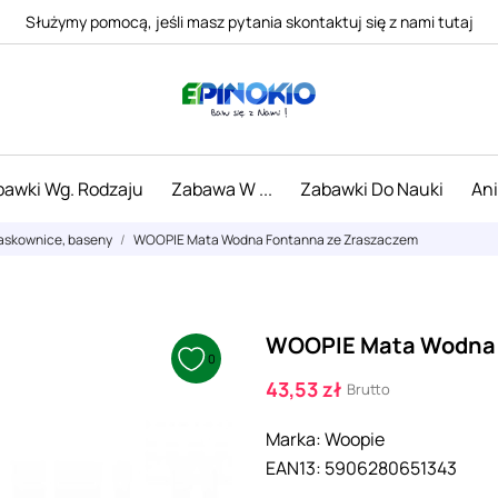
Służymy pomocą, jeśli masz pytania skontaktuj się z nami tutaj
awki Wg. Rodzaju
Zabawa W ...
Zabawki Do Nauki
An
iaskownice, baseny
WOOPIE Mata Wodna Fontanna ze Zraszaczem
WOOPIE Mata Wodna 
0
43,53 zł
Brutto
Marka:
Woopie
EAN13:
5906280651343