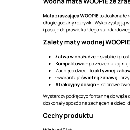
Wodna mata WOOPIE ze zrasz
Mata zraszająca WOOPIE
to doskonałe r
długie godziny rozrywki. Wykorzystaj ją 
i pasuje do prawie każdego standardowe
Zalety maty wodnej WOOPI
Łatwa w obsłudze
– szybkie i pro
Kompaktowa
– po złożeniu zajmuj
Zachęca dzieci do
aktywnej zabaw
Gwarantuje
świetną zabawę
i prz
Atrakcyjny design
– kolorowe zwie
Wystarczy podłączyć fontannę do węża o
doskonały sposób na zachęcenie dzieci 
Cechy produktu
Wiek:
od 3 lat