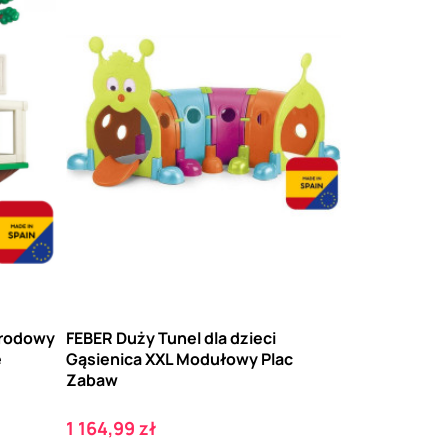
grodowy
FEBER Duży Tunel dla dzieci
e
Gąsienica XXL Modułowy Plac
Zabaw
Cena
1 164,99 zł