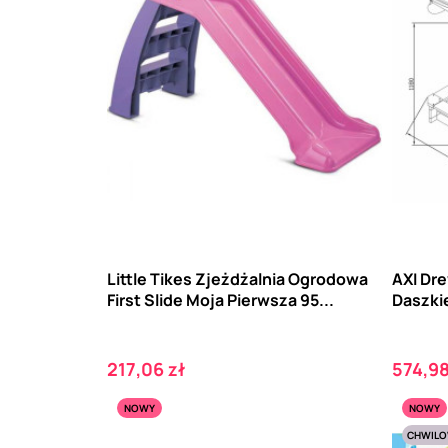
Little Tikes Zjeżdżalnia Ogrodowa
AXI Dr
First Slide Moja Pierwsza 95...
Daszki
Cena
Cena
217,06 zł
574,98
NOWY
NOWY
CHWILO