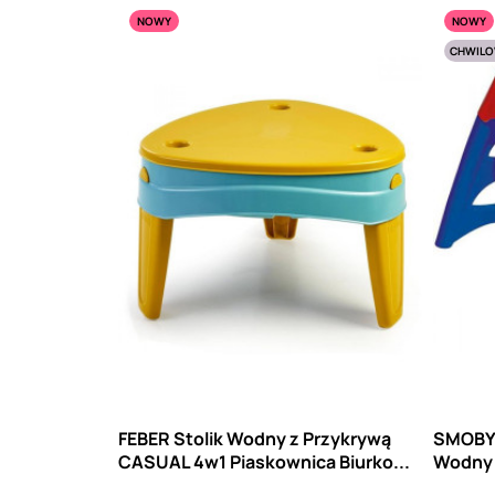
NOWY
NOWY
CHWILO
FEBER Stolik Wodny z Przykrywą
SMOBY 
CASUAL 4w1 Piaskownica Biurko...
Wodny 