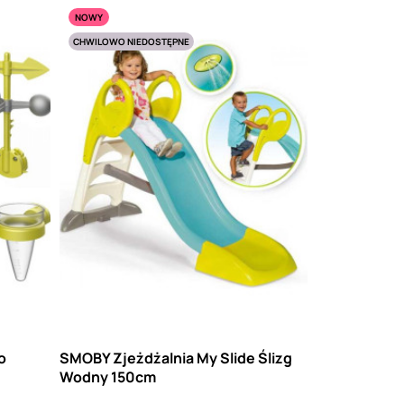
NOWY
CHWILOWO NIEDOSTĘPNE
o
SMOBY Zjeżdżalnia My Slide Ślizg
Wodny 150cm