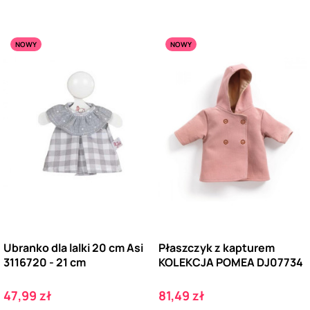
NOWY
NOWY
Ubranko dla lalki 20 cm Asi
Płaszczyk z kapturem
3116720 - 21 cm
KOLEKCJA POMEA DJ07734
Cena
Cena
47,99 zł
81,49 zł