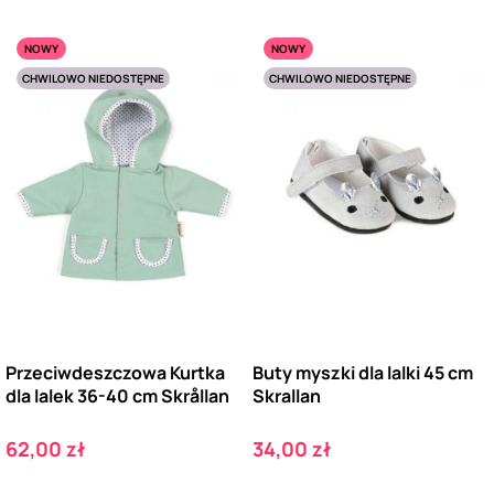
NOWY
NOWY
CHWILOWO NIEDOSTĘPNE
CHWILOWO NIEDOSTĘPNE
Przeciwdeszczowa Kurtka
Buty myszki dla lalki 45 cm
dla lalek 36-40 cm Skrållan
Skrallan
Cena
Cena
62,00 zł
34,00 zł