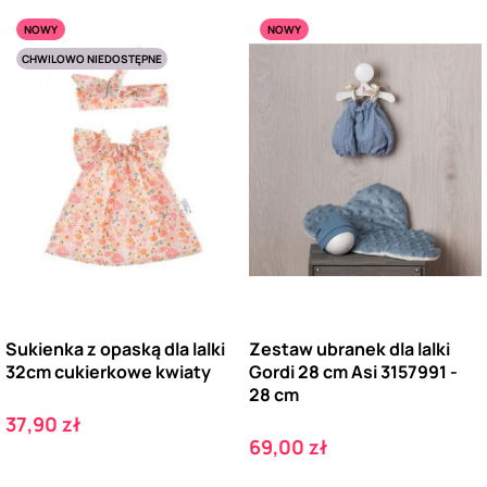
NOWY
NOWY
CHWILOWO NIEDOSTĘPNE
Sukienka z opaską dla lalki
Zestaw ubranek dla lalki
32cm cukierkowe kwiaty
Gordi 28 cm Asi 3157991 -
28 cm
Cena
37,90 zł
Cena
69,00 zł