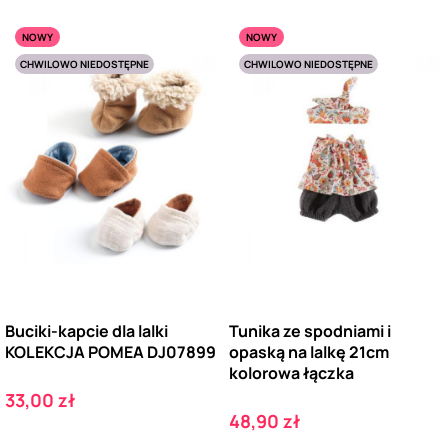
NOWY
NOWY
CHWILOWO NIEDOSTĘPNE
CHWILOWO NIEDOSTĘPNE
Buciki-kapcie dla lalki
Tunika ze spodniami i
KOLEKCJA POMEA DJ07899
opaską na lalkę 21cm
kolorowa łączka
Cena
33,00 zł
Cena
48,90 zł