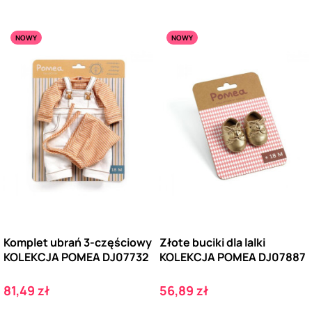
NOWY
NOWY
Komplet ubrań 3-częściowy
Złote buciki dla lalki
KOLEKCJA POMEA DJ07732
KOLEKCJA POMEA DJ07887
Cena
Cena
81,49 zł
56,89 zł