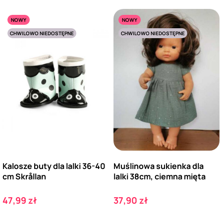
NOWY
NOWY
CHWILOWO NIEDOSTĘPNE
CHWILOWO NIEDOSTĘPNE
Kalosze buty dla lalki 36-40
Muślinowa sukienka dla
cm Skrållan
lalki 38cm, ciemna mięta
Cena
Cena
47,99 zł
37,90 zł