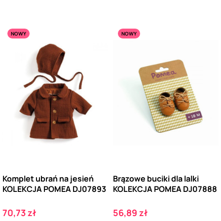
NOWY
NOWY
Komplet ubrań na jesień
Brązowe buciki dla lalki
KOLEKCJA POMEA DJ07893
KOLEKCJA POMEA DJ07888
Cena
Cena
70,73 zł
56,89 zł