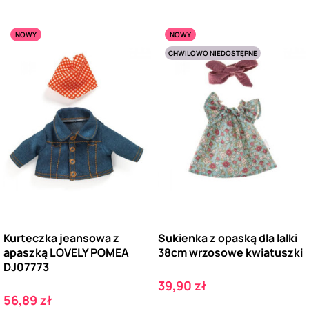
NOWY
NOWY
CHWILOWO NIEDOSTĘPNE
Kurteczka jeansowa z
Sukienka z opaską dla lalki
apaszką LOVELY POMEA
38cm wrzosowe kwiatuszki
DJ07773
Cena
39,90 zł
Cena
56,89 zł