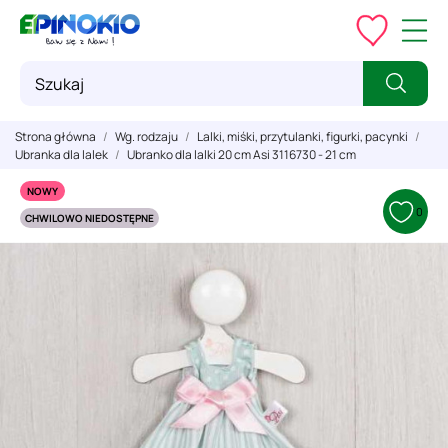
Strona główna
Wg. rodzaju
Lalki, miśki, przytulanki, figurki, pacynki
Ubranka dla lalek
Ubranko dla lalki 20 cm Asi 3116730 - 21 cm
NOWY
0
CHWILOWO NIEDOSTĘPNE