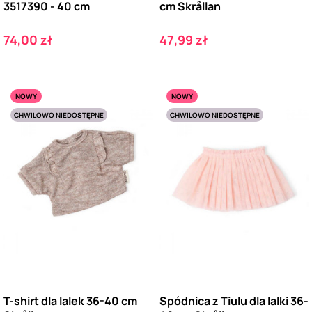
3517390 - 40 cm
cm Skrållan
Cena
Cena
74,00 zł
47,99 zł
NOWY
NOWY
CHWILOWO NIEDOSTĘPNE
CHWILOWO NIEDOSTĘPNE
T-shirt dla lalek 36-40 cm
Spódnica z Tiulu dla lalki 36-