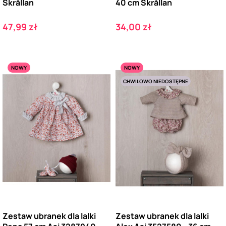
Skrållan
40 cm Skrållan
Cena
Cena
47,99 zł
34,00 zł
NOWY
NOWY
CHWILOWO NIEDOSTĘPNE
Zestaw ubranek dla lalki
Zestaw ubranek dla lalki