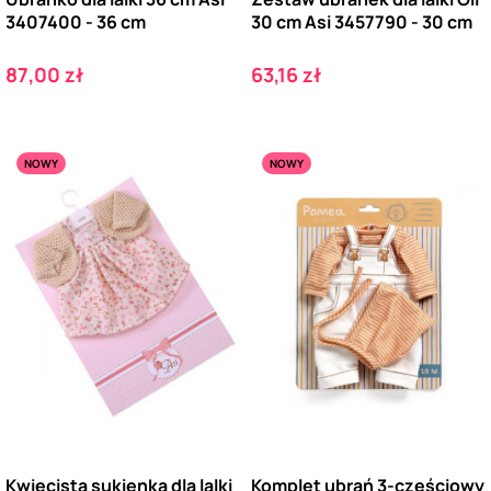
3407400 - 36 cm
30 cm Asi 3457790 - 30 cm
Cena
Cena
87,00 zł
63,16 zł
NOWY
NOWY
Kwiecista sukienka dla lalki
Komplet ubrań 3-częściowy