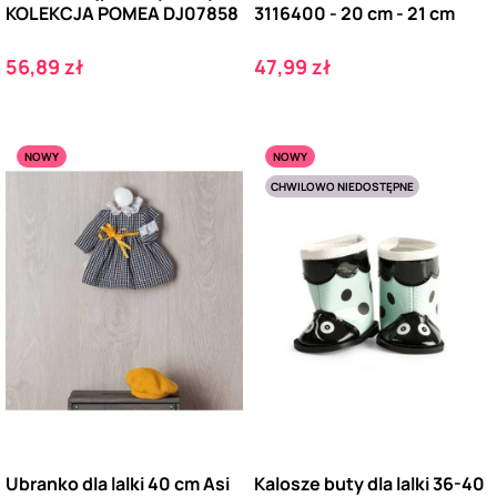
KOLEKCJA POMEA DJ07858
3116400 - 20 cm - 21 cm
Cena
Cena
56,89 zł
47,99 zł
NOWY
NOWY
CHWILOWO NIEDOSTĘPNE
Ubranko dla lalki 40 cm Asi
Kalosze buty dla lalki 36-40