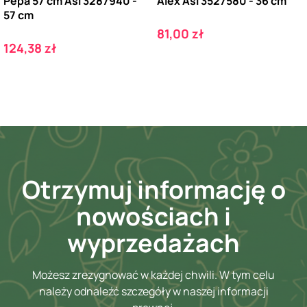
Pepa 57 cm Asi 3287940 -
Alex Asi 3527580 - 36 cm
57 cm
Cena
81,00 zł
Cena
124,38 zł
Otrzymuj informację o
nowościach i
wyprzedażach
Możesz zrezygnować w każdej chwili. W tym celu
należy odnaleźć szczegóły w naszej informacji