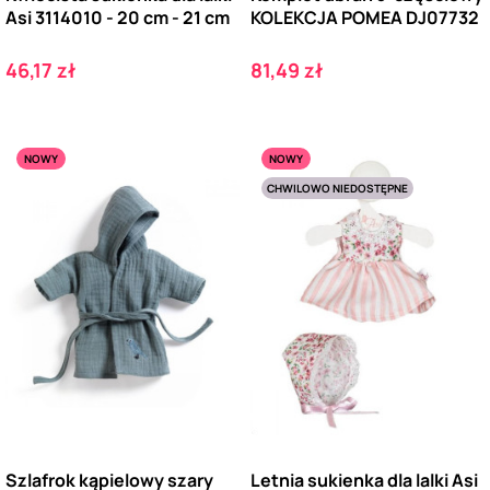
Asi 3114010 - 20 cm - 21 cm
KOLEKCJA POMEA DJ07732
Cena
Cena
46,17 zł
81,49 zł
NOWY
NOWY
CHWILOWO NIEDOSTĘPNE
Szlafrok kąpielowy szary
Letnia sukienka dla lalki Asi