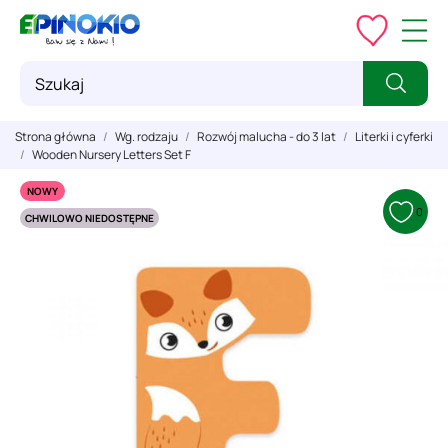
Strona główna
Wg. rodzaju
Rozwój malucha - do 3 lat
Literki i cyferki
Wooden Nursery Letters Set F
NOWY
0
CHWILOWO NIEDOSTĘPNE