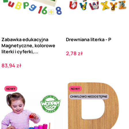
Zabawka edukacyjna
Drewniana literka - P
Magnetyczne, kolorowe
literki i cyferki,...
Cena
2,78 zł
Cena
83,94 zł
NOWY
NOWY
CHWILOWO NIEDOSTĘPNE