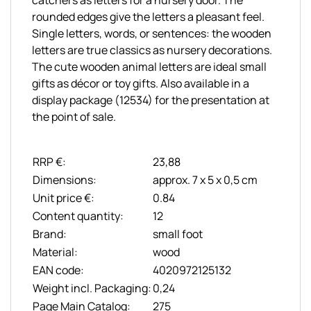
rounded edges give the letters a pleasant feel.
Single letters, words, or sentences: the wooden
letters are true classics as nursery decorations.
The cute wooden animal letters are ideal small
gifts as décor or toy gifts. Also available in a
display package (12534) for the presentation at
the point of sale.
RRP €:
23,88
Dimensions:
approx. 7 x 5 x 0,5 cm
Unit price €:
0.84
Content quantity:
12
Brand:
small foot
Material:
wood
EAN code:
4020972125132
Weight incl. Packaging:
0,24
Page Main Catalog:
275