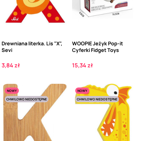
Drewniana literka. Lis "X",
WOOPIE Jeżyk Pop-it
Sevi
Cyferki Fidget Toys
Cena
Cena
3,84 zł
15,34 zł
NOWY
NOWY
CHWILOWO NIEDOSTĘPNE
CHWILOWO NIEDOSTĘPNE