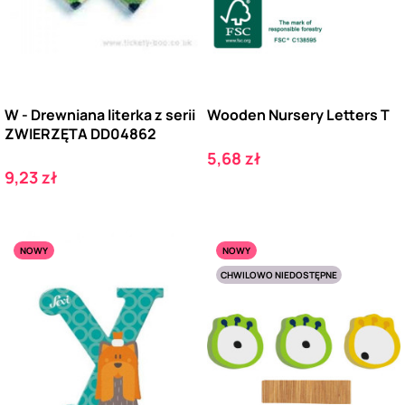
W - Drewniana literka z serii
Wooden Nursery Letters T
ZWIERZĘTA DD04862
Cena
5,68 zł
Cena
9,23 zł
NOWY
NOWY
CHWILOWO NIEDOSTĘPNE