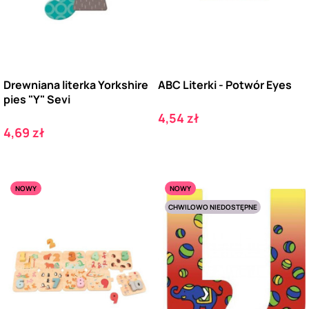
Drewniana literka Yorkshire
ABC Literki - Potwór Eyes
pies "Y" Sevi
Cena
4,54 zł
Cena
4,69 zł
NOWY
NOWY
CHWILOWO NIEDOSTĘPNE