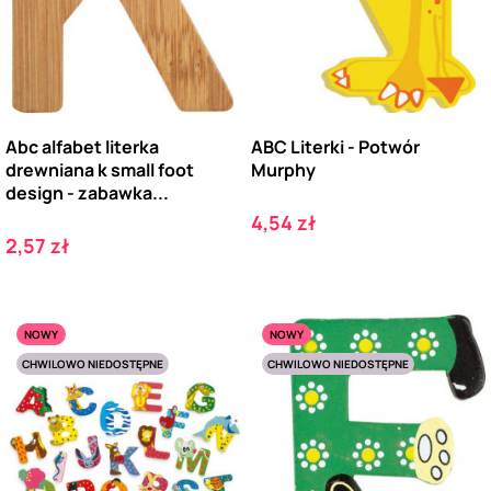
Abc alfabet literka
ABC Literki - Potwór
drewniana k small foot
Murphy
design - zabawka...
Cena
4,54 zł
Cena
2,57 zł
NOWY
NOWY
CHWILOWO NIEDOSTĘPNE
CHWILOWO NIEDOSTĘPNE