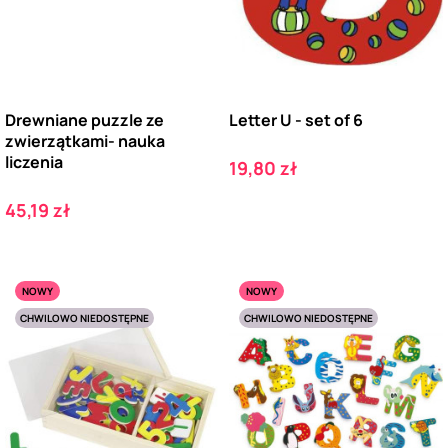
Drewniane puzzle ze
Letter U - set of 6
zwierzątkami- nauka
liczenia
Cena
19,80 zł
Cena
45,19 zł
NOWY
NOWY
CHWILOWO NIEDOSTĘPNE
CHWILOWO NIEDOSTĘPNE