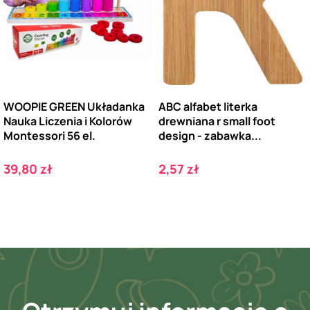
WOOPIE GREEN Układanka
ABC alfabet literka
Nauka Liczenia i Kolorów
drewniana r small foot
Montessori 56 el.
design - zabawka...
Cena
Cena
39,80 zł
2,57 zł