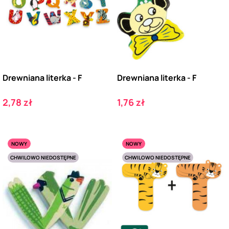
Drewniana literka - F
Drewniana literka - F
Cena
Cena
2,78 zł
1,76 zł
NOWY
NOWY
CHWILOWO NIEDOSTĘPNE
CHWILOWO NIEDOSTĘPNE