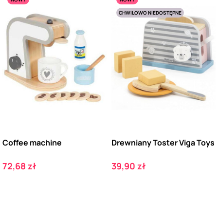
CHWILOWO NIEDOSTĘPNE
Coffee machine
Drewniany Toster Viga Toys
Cena
Cena
72,68 zł
39,90 zł