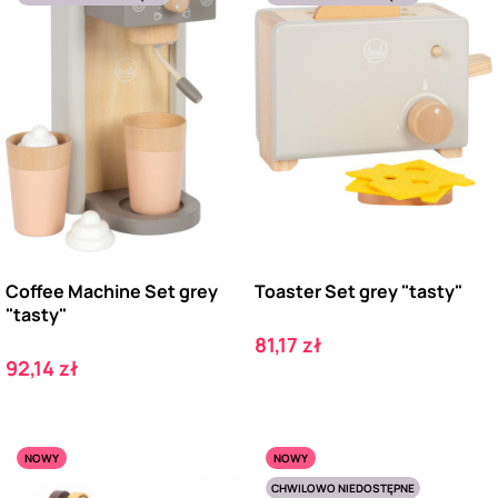
Coffee Machine Set grey
Toaster Set grey "tasty"
"tasty"
Cena
81,17 zł
Cena
92,14 zł
NOWY
NOWY
CHWILOWO NIEDOSTĘPNE