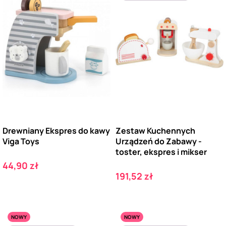
Drewniany Ekspres do kawy
Zestaw Kuchennych
Viga Toys
Urządzeń do Zabawy -
toster, ekspres i mikser
Cena
44,90 zł
Cena
191,52 zł
NOWY
NOWY