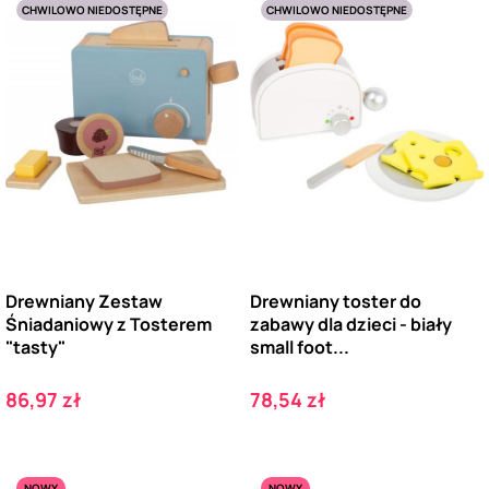
CHWILOWO NIEDOSTĘPNE
CHWILOWO NIEDOSTĘPNE
Drewniany Zestaw
Drewniany toster do
Śniadaniowy z Tosterem
zabawy dla dzieci - biały
"tasty"
small foot...
Cena
Cena
86,97 zł
78,54 zł
NOWY
NOWY