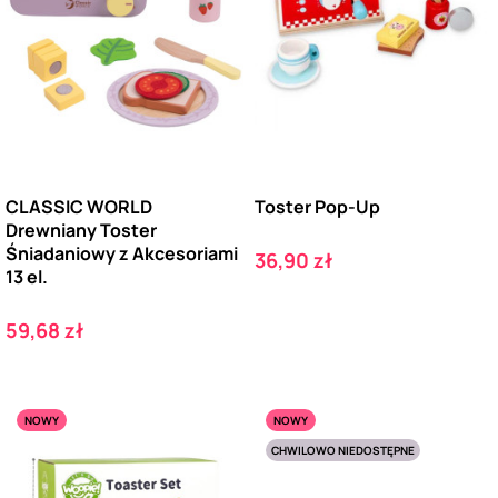
CLASSIC WORLD
Toster Pop-Up
Drewniany Toster
Śniadaniowy z Akcesoriami
Cena
36,90 zł
13 el.
Cena
59,68 zł
NOWY
NOWY
CHWILOWO NIEDOSTĘPNE