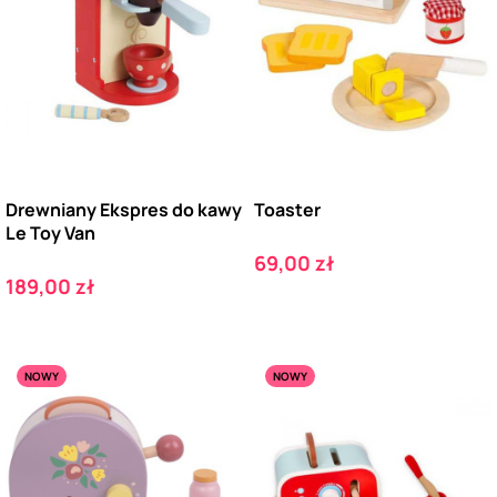
Drewniany Ekspres do kawy
Toaster
Le Toy Van
Cena
69,00 zł
Cena
189,00 zł
NOWY
NOWY