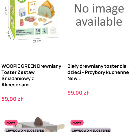
WOOPIE GREEN Drewniany
Biały drewniany toster dla
Toster Zestaw
dzieci - Przybory kuchenne
Śniadaniowy z
New...
Akcesoriami...
Cena
99,00 zł
Cena
59,00 zł
NOWY
NOWY
CHWILOWO NIEDOSTĘPNE
CHWILOWO NIEDOSTĘPNE