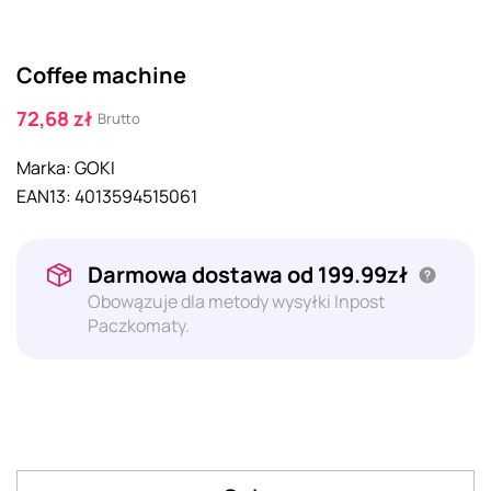
Coffee machine
72,68 zł
Brutto
Marka:
GOKI
EAN13:
4013594515061
Darmowa dostawa od 199.99zł
Obowązuje dla metody wysyłki Inpost
Paczkomaty.