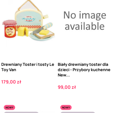
Drewniany Toster i tosty Le
Biały drewniany toster dla
Toy Van
dzieci - Przybory kuchenne
New...
Cena
179,00 zł
Cena
99,00 zł
NOWY
NOWY