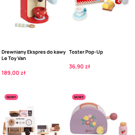
Drewniany Ekspres do kawy
Toster Pop-Up
Le Toy Van
Cena
36,90 zł
Cena
189,00 zł
NOWY
NOWY