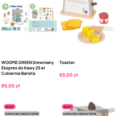
WOOPIE GREEN Drewniany
Toaster
Ekspres do Kawy 25 el
Cukiernia Barista
Cena
69,00 zł
Cena
89,00 zł
NOWY
NOWY
CHWILOWO NIEDOSTĘPNE
CHWILOWO NIEDOSTĘPNE