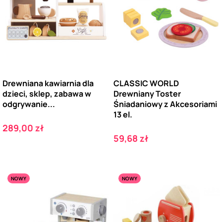
Drewniana kawiarnia dla
CLASSIC WORLD
dzieci, sklep, zabawa w
Drewniany Toster
odgrywanie...
Śniadaniowy z Akcesoriami
13 el.
Cena
289,00 zł
Cena
59,68 zł
NOWY
NOWY