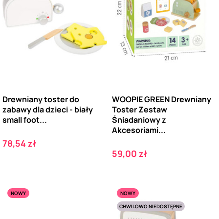
Drewniany toster do
WOOPIE GREEN Drewniany
zabawy dla dzieci - biały
Toster Zestaw
small foot...
Śniadaniowy z
Akcesoriami...
Cena
78,54 zł
Cena
59,00 zł
NOWY
NOWY
CHWILOWO NIEDOSTĘPNE