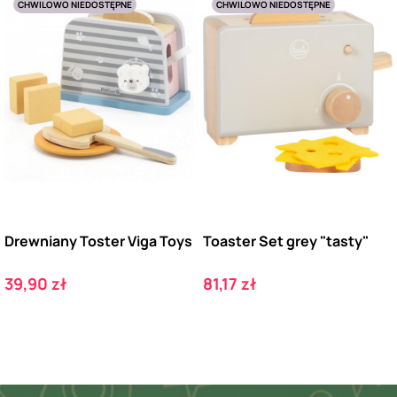
CHWILOWO NIEDOSTĘPNE
CHWILOWO NIEDOSTĘPNE
Drewniany Toster Viga Toys
Toaster Set grey "tasty"
Cena
Cena
39,90 zł
81,17 zł