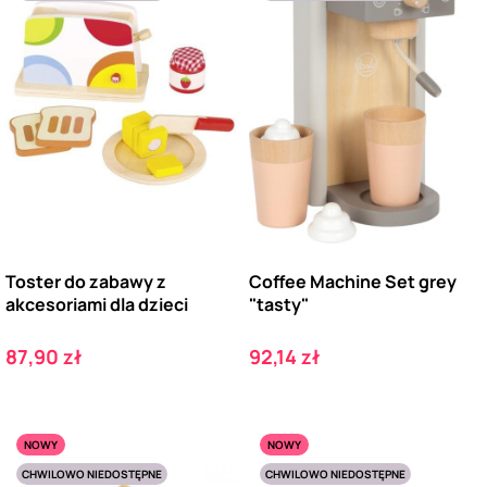
Toster do zabawy z
Coffee Machine Set grey
akcesoriami dla dzieci
"tasty"
Cena
Cena
87,90 zł
92,14 zł
NOWY
NOWY
CHWILOWO NIEDOSTĘPNE
CHWILOWO NIEDOSTĘPNE