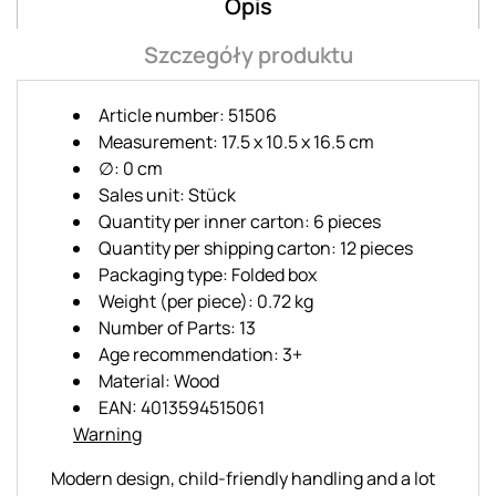
Opis
Szczegóły produktu
Article number: 51506
Measurement: 17.5 x 10.5 x 16.5 cm
∅: 0 cm
Sales unit: Stück
Quantity per inner carton: 6 pieces
Quantity per shipping carton: 12 pieces
Packaging type: Folded box
Weight (per piece): 0.72 kg
Number of Parts: 13
Age recommendation: 3+
Material: Wood
EAN: 4013594515061
Warning
Modern design, child-friendly handling and a lot