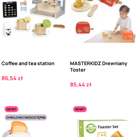
Coffee and tea station
MASTERKIDZ Drewniany
Toster
Cena
86,54 zł
Cena
85,44 zł
NOWY
NOWY
CHWILOWO NIEDOSTĘPNE