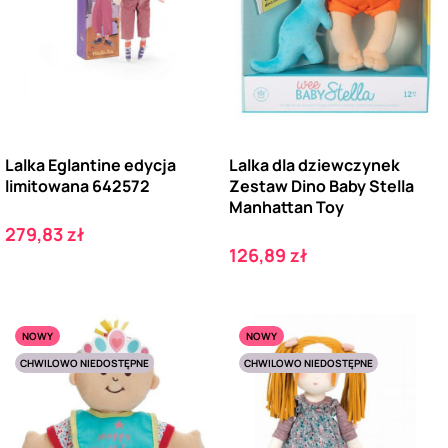
Lalka Eglantine edycja
Lalka dla dziewczynek
limitowana 642572
Zestaw Dino Baby Stella
Manhattan Toy
Cena
279,83 zł
Cena
126,89 zł
NOWY
NOWY
CHWILOWO NIEDOSTĘPNE
CHWILOWO NIEDOSTĘPNE