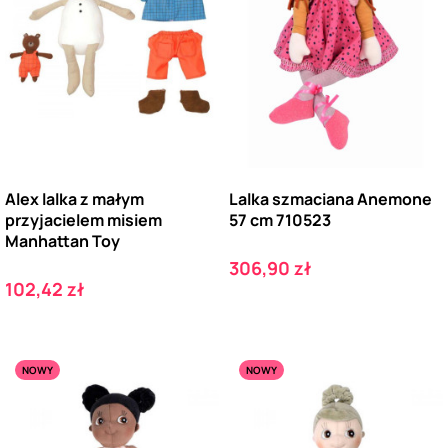
Alex lalka z małym
Lalka szmaciana Anemone
przyjacielem misiem
57 cm 710523
Manhattan Toy
Cena
306,90 zł
Cena
102,42 zł
NOWY
NOWY