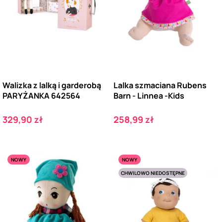
Walizka z lalką i garderobą
Lalka szmaciana Rubens
PARYŻANKA 642564
Barn - Linnea -Kids
Cena
Cena
329,90 zł
258,99 zł
NOWY
NOWY
CHWILOWO NIEDOSTĘPNE