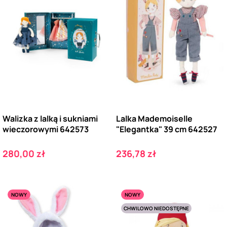
Walizka z lalką i sukniami
Lalka Mademoiselle
wieczorowymi 642573
"Elegantka" 39 cm 642527
Cena
Cena
280,00 zł
236,78 zł
NOWY
NOWY
CHWILOWO NIEDOSTĘPNE