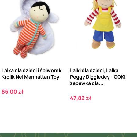
Lalka dla dzieci i śpiworek
Lalki dla dzieci, Lalka,
Krolik Nel Manhattan Toy
Peggy Diggledey - GOKI,
zabawka dla...
Cena
86,00 zł
Cena
47,82 zł