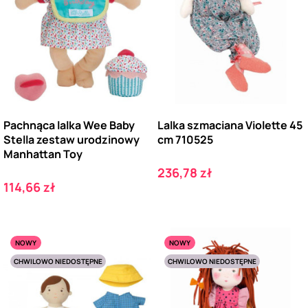
Pachnąca lalka Wee Baby
Lalka szmaciana Violette 45
Stella zestaw urodzinowy
cm 710525
Manhattan Toy
Cena
236,78 zł
Cena
114,66 zł
NOWY
NOWY
CHWILOWO NIEDOSTĘPNE
CHWILOWO NIEDOSTĘPNE