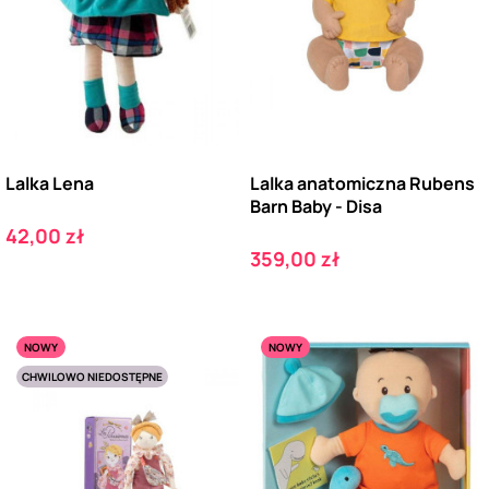
Lalka Lena
Lalka anatomiczna Rubens
Barn Baby - Disa
Cena
42,00 zł
Cena
359,00 zł
NOWY
NOWY
CHWILOWO NIEDOSTĘPNE