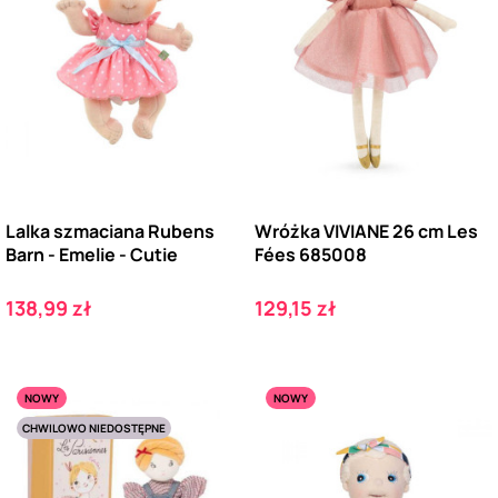
Lalka szmaciana Rubens
Wróżka VIVIANE 26 cm Les
Barn - Emelie - Cutie
Fées 685008
Cena
Cena
138,99 zł
129,15 zł
NOWY
NOWY
CHWILOWO NIEDOSTĘPNE