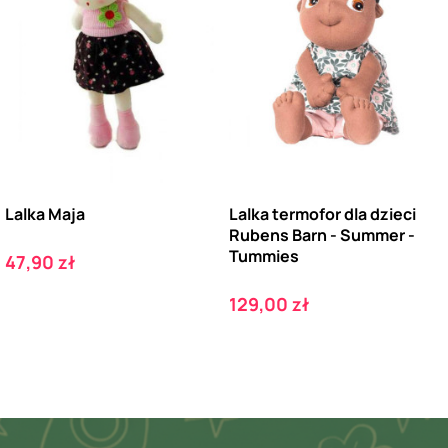
Lalka Maja
Lalka termofor dla dzieci
Rubens Barn - Summer -
Tummies
Cena
47,90 zł
Cena
129,00 zł