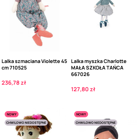
Lalka szmaciana Violette 45
Lalka myszka Charlotte
cm 710525
MAŁA SZKOŁA TAŃCA
667026
Cena
236,78 zł
Cena
127,80 zł
NOWY
NOWY
CHWILOWO NIEDOSTĘPNE
CHWILOWO NIEDOSTĘPNE