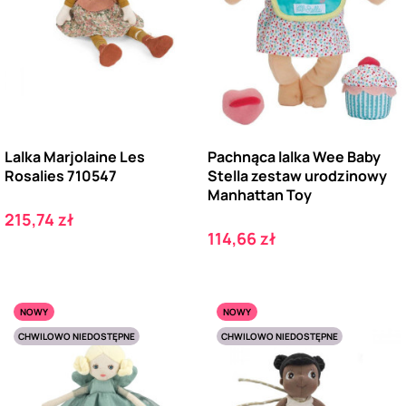
Lalka Marjolaine Les
Pachnąca lalka Wee Baby
Rosalies 710547
Stella zestaw urodzinowy
Manhattan Toy
Cena
215,74 zł
Cena
114,66 zł
NOWY
NOWY
CHWILOWO NIEDOSTĘPNE
CHWILOWO NIEDOSTĘPNE