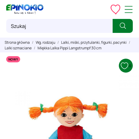
Strona główna
Wg. rodzaju
Lalki, miśki, przytulanki, figurki, pacynki
Lalki szmaciane
Miękka Lalka Pippi Langstrumpf 30 cm
NOWY
0