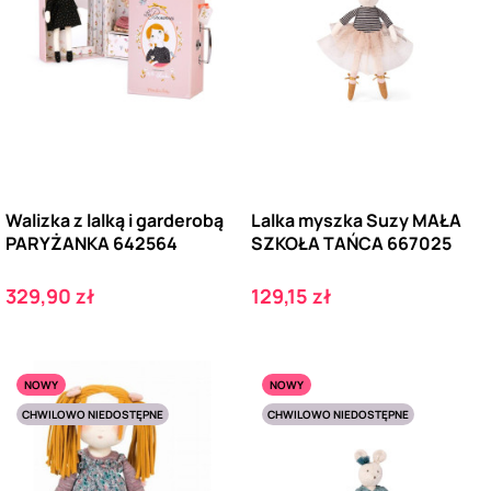
Walizka z lalką i garderobą
Lalka myszka Suzy MAŁA
PARYŻANKA 642564
SZKOŁA TAŃCA 667025
Cena
Cena
329,90 zł
129,15 zł
NOWY
NOWY
CHWILOWO NIEDOSTĘPNE
CHWILOWO NIEDOSTĘPNE