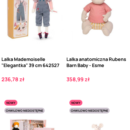
Lalka Mademoiselle
Lalka anatomiczna Rubens
"Elegantka" 39 cm 642527
Barn Baby - Esme
Cena
Cena
236,78 zł
358,99 zł
NOWY
NOWY
CHWILOWO NIEDOSTĘPNE
CHWILOWO NIEDOSTĘPNE