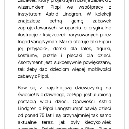
wizerunkiem Pippi we współpracy z
instytutem Astrid Lindgren. W kolekcji
znajdziesz pełną gamę zabawek
zaprojektowanych w oparciu o oryginalne
ilustracje z książeczek narysowanych przez
Ingrid Vang Nyman. Marka oferuje lalki Pippi i
jej przyjaciół, domki dla lalek, figurki,
kostiumy, puzzle i plecaki dla dzieci.
Asortyment jest sukcesywnie powiększany,
tak żeby dać dzieciom więcej możliwości
zabawy z Pippi.
Baw się z najsilniejszą dziewczynką na
świecie! Nic dziwnego, że Pippi jest ulubioną
postacią wielu dzieci. Opowieści Astrid
Lindgren o Pippi Langstrumpf bawią dzieci
od ponad 75 lat i są przynajmniej tak samo
aktualne teraz, jak były kiedykolwiek
wcześniej. Dzięki zabawkom z Pippi, Twoje