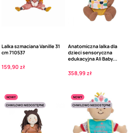
Lalka szmaciana Vanille 31
Anatomiczna lalka dla
cm 710537
dzieci sensoryczna
edukacyjna Ali Baby...
Cena
159,90 zł
Cena
358,99 zł
NOWY
NOWY
CHWILOWO NIEDOSTĘPNE
CHWILOWO NIEDOSTĘPNE