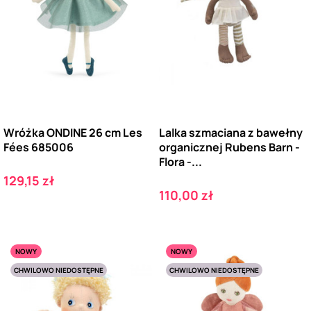
Wróżka ONDINE 26 cm Les
Lalka szmaciana z bawełny
Fées 685006
organicznej Rubens Barn -
Flora -...
Cena
129,15 zł
Cena
110,00 zł
NOWY
NOWY
CHWILOWO NIEDOSTĘPNE
CHWILOWO NIEDOSTĘPNE