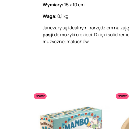
Wymiary:
15 x 10 cm
Waga:
0,1 kg
Janczary są idealnym narzędziem na zaj
pasji
do muzyki u dzieci. Dzięki solidne
muzycznej maluchów.
NOWY
NOWY