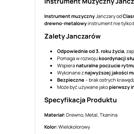
Instrument Muzyczny Jancza
Instrument muzyczny
Janczary od
Clas
drewno-metalowy
instrument nie tylko 
Zalety Janczarów
Odpowiednie od 3. roku życia
, za
Pomaga w rozwoju
koordynacji sł
Wspiera
naturalne poczucie rytm
Wykonane z
najwyższej jakości m
Bezpieczne
– brak ostrych krawęd
Może być używane jako
pierwszy 
Specyfikacja Produktu
Materiał:
Drewno, Metal, Tkanina
Kolor:
Wielokolorowy