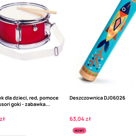
k dla dzieci, red, pomoce
Deszczownica DJ06026
ori goki - zabawka...
Cena
zł
63,04 zł
NOWY