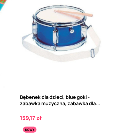
Bębenek dla dzieci, blue goki -
zabawka muzyczna, zabawka dla...
Cena
159,17 zł
NOWY