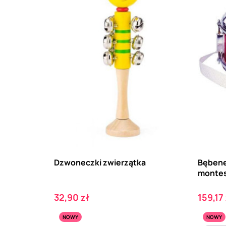
Dzwoneczki zwierzątka
Bębene
montess
Cena
Cena
32,90 zł
159,17 
NOWY
NOWY