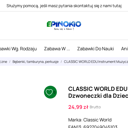
Służymy pomocą, jeśli masz pytania skontaktuj się z nami tutaj
awki Wg. Rodzaju
Zabawa W ...
Zabawki Do Nauki
An
yczne
Bębenki, tamburyna, perkusje
CLASSIC WORLD EDU Instrument Muzyczn
CLASSIC WORLD EDU 
0
Dzwoneczki dla Dziec
24,99 zł
Brutto
Marka:
Classic World
EAN13:
6927049045103