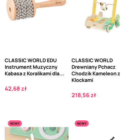
CLASSIC WORLD EDU
CLASSIC WORLD
Instrument Muzyczny
Drewniany Pchacz
Kabasa z Koralikami dla...
Chodzik Kameleon z
Klockami
Cena
42,68 zł
Cena
218,56 zł
NOWY
NOWY