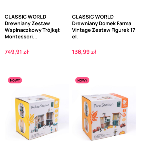
CLASSIC WORLD
CLASSIC WORLD
Drewniany Zestaw
Drewniany Domek Farma
Wspinaczkowy Trójkąt
Vintage Zestaw Figurek 17
Montessori...
el.
Cena
Cena
749,91 zł
138,99 zł
NOWY
NOWY