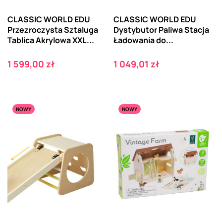
CLASSIC WORLD EDU
CLASSIC WORLD EDU
Przezroczysta Sztaluga
Dystybutor Paliwa Stacja
Tablica Akrylowa XXL...
Ładowania do...
Cena
Cena
1 599,00 zł
1 049,01 zł
NOWY
NOWY