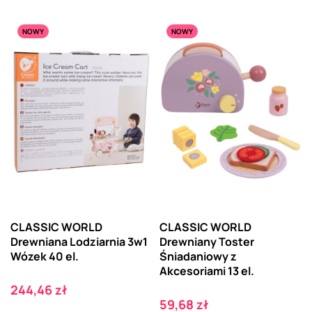
NOWY
NOWY
CLASSIC WORLD
CLASSIC WORLD
Drewniana Lodziarnia 3w1
Drewniany Toster
Wózek 40 el.
Śniadaniowy z
Akcesoriami 13 el.
Cena
244,46 zł
Cena
59,68 zł