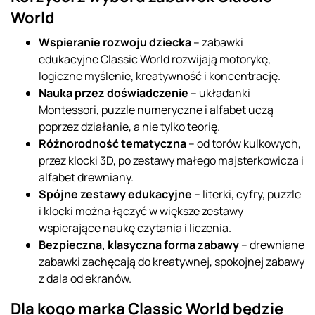
World
Wspieranie rozwoju dziecka
– zabawki
edukacyjne Classic World rozwijają motorykę,
logiczne myślenie, kreatywność i koncentrację.
Nauka przez doświadczenie
– układanki
Montessori, puzzle numeryczne i alfabet uczą
poprzez działanie, a nie tylko teorię.
Różnorodność tematyczna
– od torów kulkowych,
przez klocki 3D, po zestawy małego majsterkowicza i
alfabet drewniany.
Spójne zestawy edukacyjne
– literki, cyfry, puzzle
i klocki można łączyć w większe zestawy
wspierające naukę czytania i liczenia.
Bezpieczna, klasyczna forma zabawy
– drewniane
zabawki zachęcają do kreatywnej, spokojnej zabawy
z dala od ekranów.
Dla kogo marka Classic World będzie