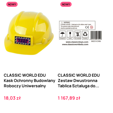
NOWY
NOWY
CLASSIC WORLD EDU
CLASSIC WORLD EDU
Kask Ochronny Budowlany
Zestaw Dwustronna
Roboczy Uniwersalny
Tablica Sztaluga do...
Cena
Cena
18,03 zł
1 167,89 zł