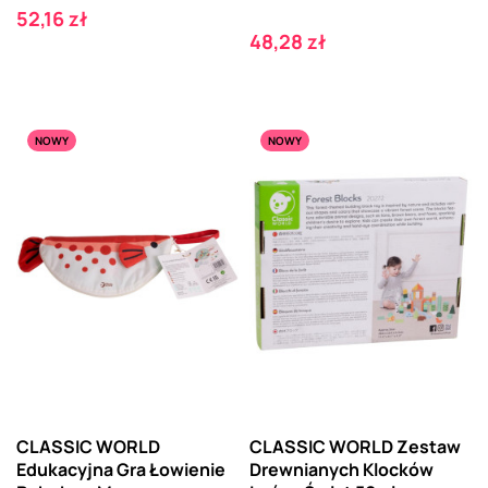
Cena
52,16 zł
Cena
48,28 zł
NOWY
NOWY
CLASSIC WORLD
CLASSIC WORLD Zestaw
Edukacyjna Gra Łowienie
Drewnianych Klocków