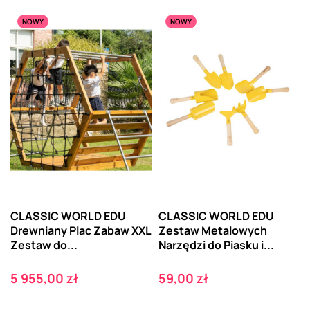
NOWY
NOWY
CLASSIC WORLD EDU
CLASSIC WORLD EDU
Drewniany Plac Zabaw XXL
Zestaw Metalowych
Zestaw do...
Narzędzi do Piasku i...
Cena
Cena
5 955,00 zł
59,00 zł