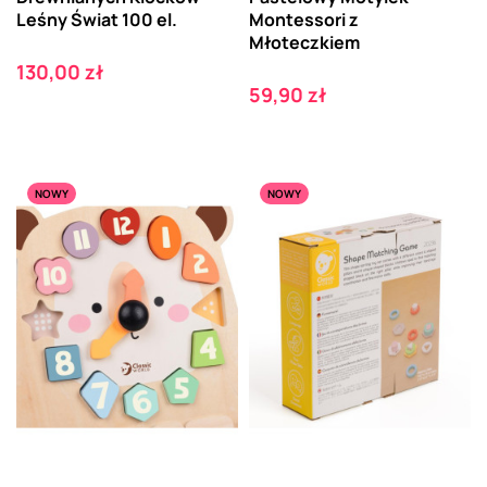
Leśny Świat 100 el.
Montessori z
Młoteczkiem
Cena
130,00 zł
Cena
59,90 zł
NOWY
NOWY