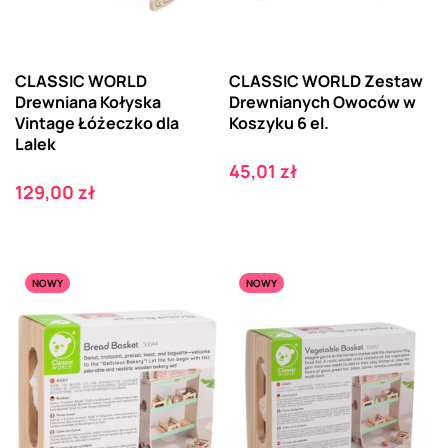
CLASSIC WORLD
CLASSIC WORLD Zestaw
Drewniana Kołyska
Drewnianych Owoców w
Vintage Łóżeczko dla
Koszyku 6 el.
Lalek
Cena
45,01 zł
Cena
129,00 zł
NOWY
NOWY