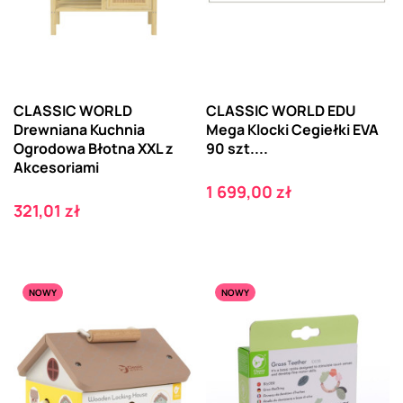
CLASSIC WORLD
CLASSIC WORLD EDU
Drewniana Kuchnia
Mega Klocki Cegiełki EVA
Ogrodowa Błotna XXL z
90 szt....
Akcesoriami
Cena
1 699,00 zł
Cena
321,01 zł
NOWY
NOWY