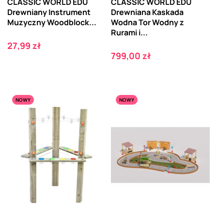
CLASSIC WORLD EDU
CLASSIC WORLD EDU
Drewniany Instrument
Drewniana Kaskada
Muzyczny Woodblock...
Wodna Tor Wodny z
Rurami i...
Cena
27,99 zł
Cena
799,00 zł
NOWY
NOWY