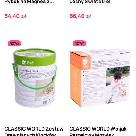
Rybek na Magnes z...
Leśny Świat 50 el.
Cena
Cena
54,40 zł
66,40 zł
NOWY
NOWY
CLASSIC WORLD Zestaw
CLASSIC WORLD Wbijak
Drewnianych Klocków
Pastelowy Motylek