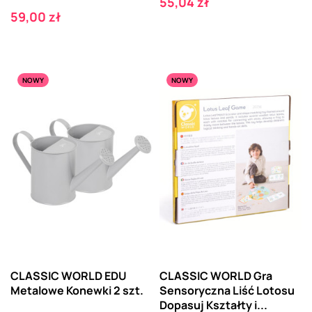
Cena
55,04 zł
Cena
59,00 zł
NOWY
NOWY
CLASSIC WORLD EDU
CLASSIC WORLD Gra
Metalowe Konewki 2 szt.
Sensoryczna Liść Lotosu
Dopasuj Kształty i...