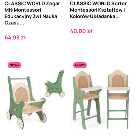
CLASSIC WORLD Zegar
CLASSIC WORLD Sorter
Miś Montessori
Montessori Kształtów i
Edukacyjny 3w1 Nauka
Kolorów Układanka...
Czasu...
Cena
40,00 zł
Cena
64,99 zł
NOWY
NOWY