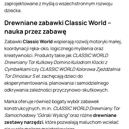
zaprojektowane z myślą o wszechstronnym rozwoju
dziecka.
Drewniane zabawki Classic World –
nauka przez zabawę
Zabawki
Classic World
wspierają rozwój motoryki małej,
koordynacji ręka-oko, logicznego myślenia oraz
kreatywności. Produkty takie jak
CLASSIC WORLD
Drewniany Tor Kulkowy Domino Kulodrom Klocki z
Cymbałkami
czy
CLASSIC WORLD Kolorowa Zjeżdżalnia
Tor Dinozaur 5 el.
zachęcają dzieci do
eksperymentowania, planowania i samodzielnego
odkrywania zależności przyczynowo-skutkowych.
Marka oferuje również bogaty wybór zabawek
konstrukcyjnych, m.in.
CLASSIC WORLD Drewniany Tor
Samochodowy "Górski Wyścig"
oraz różne
drewniane
zestawy narzędzi
, które pozwalają maluchom wcielać