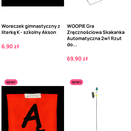
Woreczek gimnastyczny z
WOOPIE Gra
literką K - szkolny Akson
Zręcznościowa Skakanka
Automatyczna 2w1 Rzut
do...
Cena
6,90 zł
Cena
69,90 zł
NOWY
NOWY