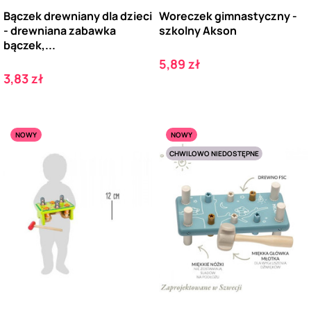
Bączek drewniany dla dzieci
Woreczek gimnastyczny -
- drewniana zabawka
szkolny Akson
bączek,...
Cena
5,89 zł
Cena
3,83 zł
NOWY
NOWY
CHWILOWO NIEDOSTĘPNE