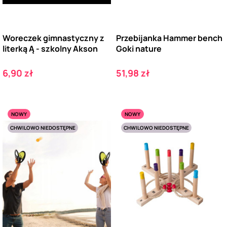
Woreczek gimnastyczny z
Przebijanka Hammer bench
literką Ą - szkolny Akson
Goki nature
Cena
Cena
6,90 zł
51,98 zł
NOWY
NOWY
CHWILOWO NIEDOSTĘPNE
CHWILOWO NIEDOSTĘPNE