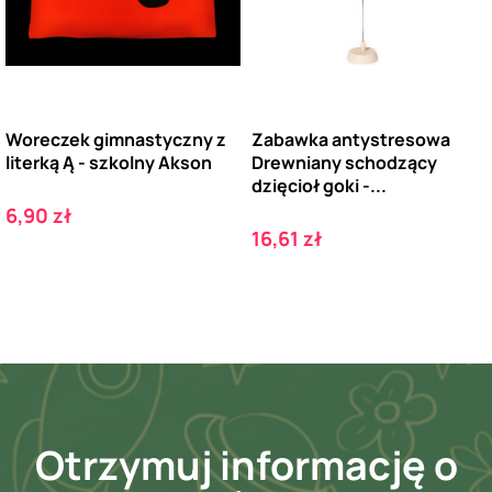
Woreczek gimnastyczny z
Zabawka antystresowa
literką Ą - szkolny Akson
Drewniany schodzący
dzięcioł goki -...
Cena
6,90 zł
Cena
16,61 zł
Otrzymuj informację o