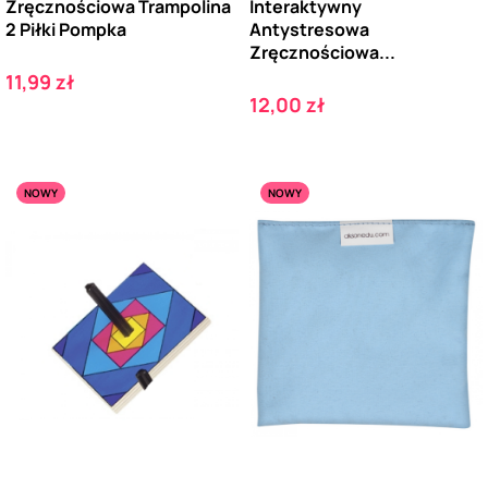
Zręcznościowa Trampolina
Interaktywny
2 Piłki Pompka
Antystresowa
Zręcznościowa...
Cena
11,99 zł
Cena
12,00 zł
NOWY
NOWY