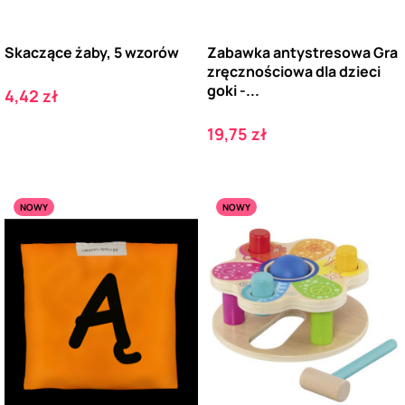
Skaczące żaby, 5 wzorów
Zabawka antystresowa Gra
zręcznościowa dla dzieci
goki -...
Cena
4,42 zł
Cena
19,75 zł
NOWY
NOWY