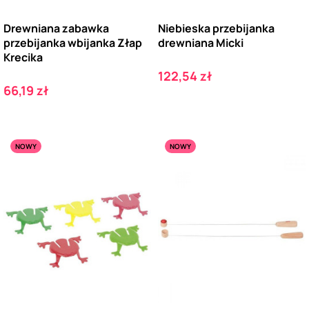
Drewniana zabawka
Niebieska przebijanka
przebijanka wbijanka Złap
drewniana Micki
Krecika
Cena
122,54 zł
Cena
66,19 zł
NOWY
NOWY