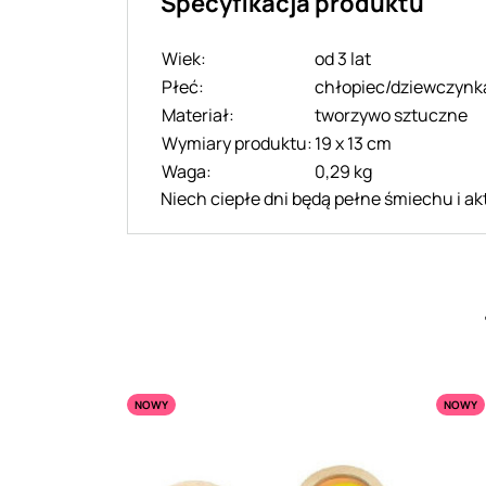
Specyfikacja produktu
Wiek:
od 3 lat
Płeć:
chłopiec/dziewczynk
Materiał:
tworzywo sztuczne
Wymiary produktu:
19 x 13 cm
Waga:
0,29 kg
Niech ciepłe dni będą pełne śmiechu i a
NOWY
NOWY