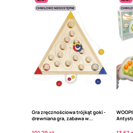
CHWILOWO NIEDOSTĘPNE
CHWILO
Gra zręcznościowa trójkąt goki -
WOOPIE
drewniana gra, zabawa w...
Antyst
Cena
Cena
101,29 zł
13,67 