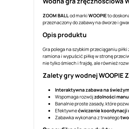
Wodna gra zręcznościowa WO
ZOOM BALL
od marki
WOOPIE
to doskona
przeznaczony do zabawy na dworze i gwa
Opis produktu
Gra polega na szybkim przeciąganiu piłki
ramiona i wypuścić piłkę w stronę przeciwn
nie tylko śmiech i frajdę, ale również roz
Zalety gry wodnej WOOPIE Z
Interaktywna zabawa na świeżym
Wspomaga rozwój
zdolności manu
Banalnie proste zasady, które pozw
Efektywne
ćwiczenie koordynacji
Zabawka wykonana z trwałego
two