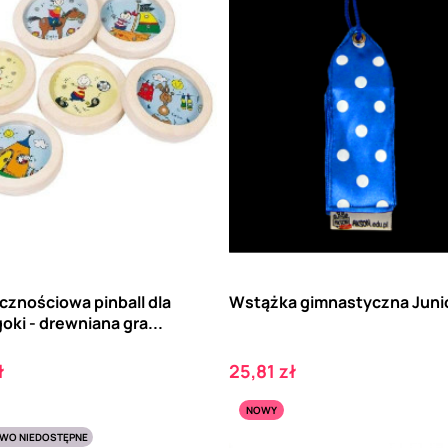
cznościowa pinball dla
Wstążka gimnastyczna Juni
goki - drewniana gra...
Cena
ł
25,81 zł
NOWY
WO NIEDOSTĘPNE