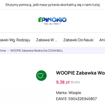
Służymy pomocą, jeśli masz pytania skontaktuj się z nami tutaj
awki Wg. Rodzaju
Zabawa W ...
Zabawki Do Nauki
An
Inne
WOOPIE Zabawka Wodna Gra ZOOM BALL
WOOPIE Zabawka Wo
0
9,38 zł
Brutto
Marka:
Woopie
EAN13:
5904326945807