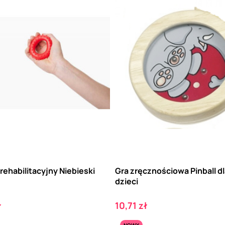
rehabilitacyjny Niebieski
Gra zręcznościowa Pinball d
dzieci
Cena
ł
10,71 zł
NOWY