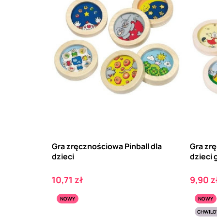
Gra zręcznościowa Pinball dla
Gra zrę
dzieci
dzieci 
Cena
Cena
10,71 zł
9,90 z
NOWY
NOWY
CHWILO