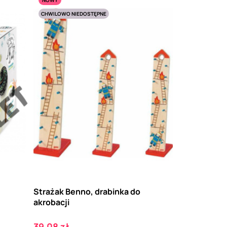
CHWILOWO NIEDOSTĘPNE
Strażak Benno, drabinka do
akrobacji
Cena
39,08 zł