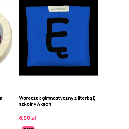
la
Woreczek gimnastyczny z literką Ę -
szkolny Akson
Cena
6,90 zł
NOWY