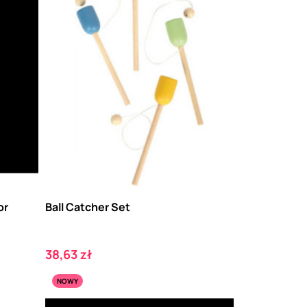
or
Ball Catcher Set
Cena
38,63 zł
NOWY