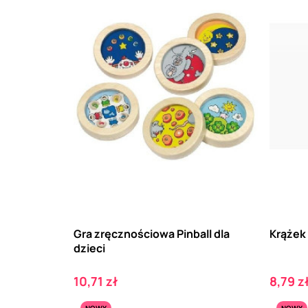
Gra zręcznościowa Pinball dla
Krążek 
dzieci
Cena
Cena
10,71 zł
8,79 z
NOWY
NOWY