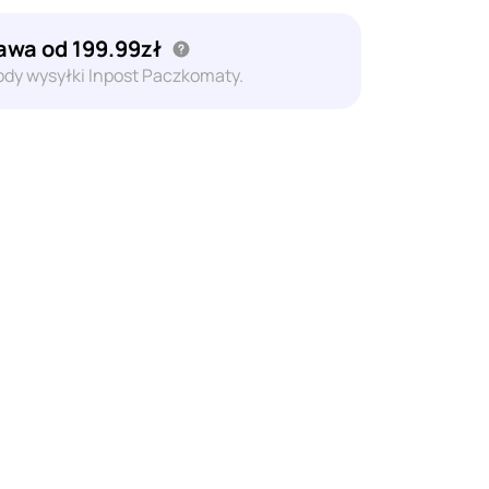
wa od 199.99zł
dy wysyłki Inpost Paczkomaty.