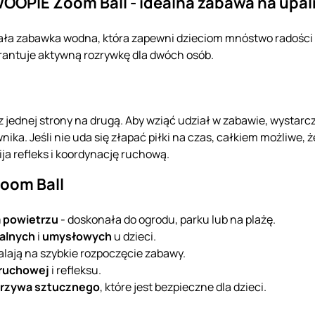
OPIE Zoom Ball - idealna zabawa na upal
ła zabawka wodna, która zapewni dzieciom mnóstwo radości 
rantuje aktywną rozrywkę dla dwóch osób.
 z jednej strony na drugą. Aby wziąć udział w zabawie, wystar
ika. Jeśli nie uda się złapać piłki na czas, całkiem możliwe, 
wija refleks i koordynację ruchową.
oom Ball
 powietrzu
- doskonała do ogrodu, parku lub na plażę.
alnych
i
umysłowych
u dzieci.
alają na szybkie rozpoczęcie zabawy.
 ruchowej
i refleksu.
rzywa sztucznego
, które jest bezpieczne dla dzieci.