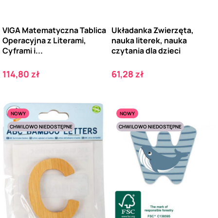
VIGA Matematyczna Tablica
Układanka Zwierzęta,
Operacyjna z Literami,
nauka literek, nauka
Cyframi i...
czytania dla dzieci
Cena
Cena
114,80 zł
61,28 zł
NOWY
NOWY
CHWILOWO NIEDOSTĘPNE
CHWILOWO NIEDOSTĘPNE