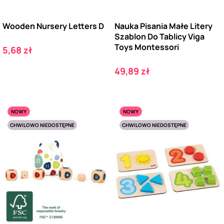
Wooden Nursery Letters D
Nauka Pisania Małe Litery
Szablon Do Tablicy Viga
Toys Montessori
Cena
5,68 zł
Cena
49,89 zł
NOWY
NOWY
CHWILOWO NIEDOSTĘPNE
CHWILOWO NIEDOSTĘPNE