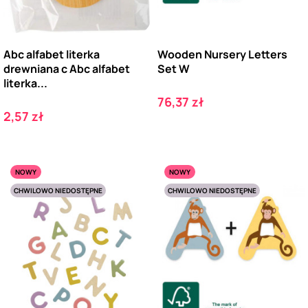
Abc alfabet literka
Wooden Nursery Letters
drewniana c Abc alfabet
Set W
literka...
Cena
76,37 zł
Cena
2,57 zł
NOWY
NOWY
CHWILOWO NIEDOSTĘPNE
CHWILOWO NIEDOSTĘPNE