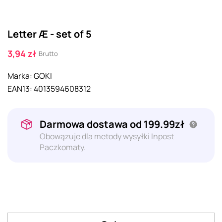
Letter Æ - set of 5
3,94 zł
Brutto
Marka:
GOKI
EAN13:
4013594608312
Darmowa dostawa od 199.99zł
Obowązuje dla metody wysyłki Inpost
Paczkomaty.