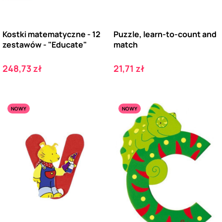
Kostki matematyczne - 12
Puzzle, learn-to-count and
zestawów - "Educate"
match
Cena
Cena
248,73 zł
21,71 zł
NOWY
NOWY