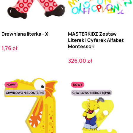
Drewniana literka - X
MASTERKIDZ Zestaw
Literek i Cyferek Alfabet
Montessori
Cena
1,76 zł
Cena
326,00 zł
NOWY
NOWY
CHWILOWO NIEDOSTĘPNE
CHWILOWO NIEDOSTĘPNE