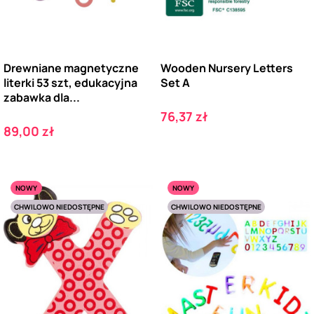
Drewniane magnetyczne
Wooden Nursery Letters
literki 53 szt, edukacyjna
Set A
zabawka dla...
Cena
76,37 zł
Cena
89,00 zł
NOWY
NOWY
CHWILOWO NIEDOSTĘPNE
CHWILOWO NIEDOSTĘPNE