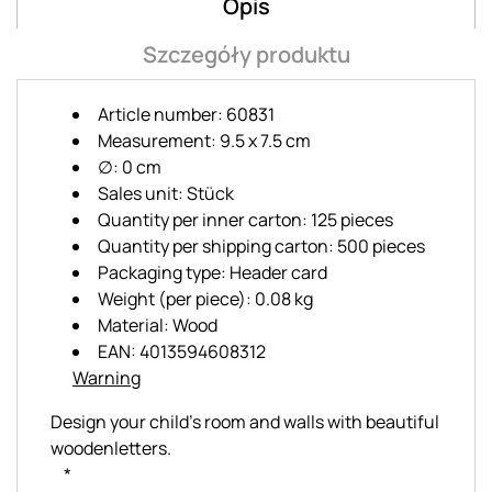
Opis
Szczegóły produktu
Article number: 60831
Measurement: 9.5 x 7.5 cm
∅: 0 cm
Sales unit: Stück
Quantity per inner carton: 125 pieces
Quantity per shipping carton: 500 pieces
Packaging type: Header card
Weight (per piece): 0.08 kg
Material: Wood
EAN: 4013594608312
Warning
Design your child's room and walls with beautiful
woodenletters.
*