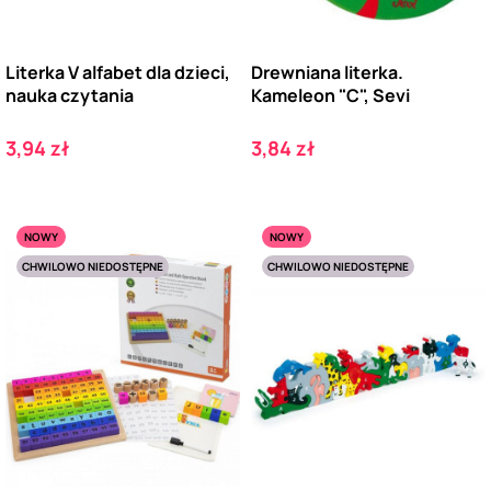
Literka V alfabet dla dzieci,
Drewniana literka.
nauka czytania
Kameleon "C", Sevi
Cena
Cena
3,94 zł
3,84 zł
NOWY
NOWY
CHWILOWO NIEDOSTĘPNE
CHWILOWO NIEDOSTĘPNE