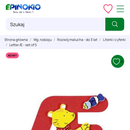
Strona główna
Wg. rodzaju
Rozwój malucha - do 3 lat
Literki i cyferki
Letter Æ - set of 5
NOWY
0