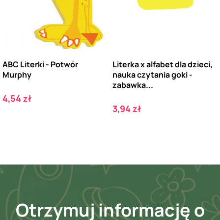
ABC Literki - Potwór
Literka x alfabet dla dzieci,
Murphy
nauka czytania goki -
zabawka...
Cena
4,54 zł
Cena
3,94 zł
Otrzymuj informację o