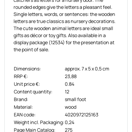
rounded edges give the letters a pleasant feel.
Single letters, words, or sentences: the wooden
letters are true classics as nursery decorations.
The cute wooden animal letters are ideal small
gifts as décor or toy gifts. Also available in a
display package (12534) for the presentation at
the point of sale.
Dimensions:
approx. 7 x 5 x 0,5 cm
RRP €:
23,88
Unit price €:
0.84
Content quantity:
12
Brand:
small foot
Material:
wood
EAN code:
4020972125163
Weight incl. Packaging:
0,24
Page Main Catalog:
275