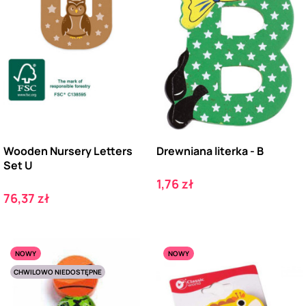
Wooden Nursery Letters
Drewniana literka - B
Set U
Cena
1,76 zł
Cena
76,37 zł
NOWY
NOWY
CHWILOWO NIEDOSTĘPNE