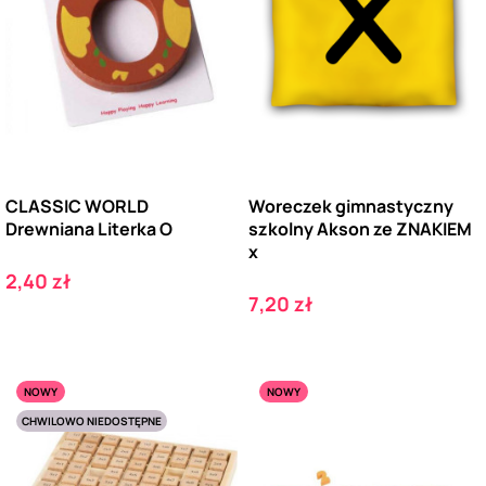
CLASSIC WORLD
Woreczek gimnastyczny
Drewniana Literka O
szkolny Akson ze ZNAKIEM
x
Cena
2,40 zł
Cena
7,20 zł
NOWY
NOWY
CHWILOWO NIEDOSTĘPNE