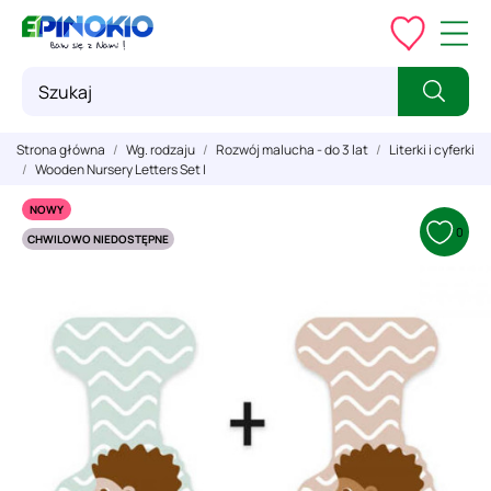
Strona główna
Wg. rodzaju
Rozwój malucha - do 3 lat
Literki i cyferki
Wooden Nursery Letters Set I
NOWY
0
CHWILOWO NIEDOSTĘPNE