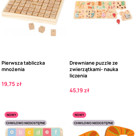
Pierwsza tabliczka
Drewniane puzzle ze
mnożenia
zwierzątkami- nauka
liczenia
Cena
19,75 zł
Cena
45,19 zł
NOWY
NOWY
CHWILOWO NIEDOSTĘPNE
CHWILOWO NIEDOSTĘPNE