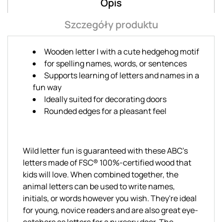
Opis
Szczegóły produktu
Wooden letter I with a cute hedgehog motif
for spelling names, words, or sentences
Supports learning of letters and names in a
fun way
Ideally suited for decorating doors
Rounded edges for a pleasant feel
Wild letter fun is guaranteed with these ABC's
letters made of FSC® 100%-certified wood that
kids will love. When combined together, the
animal letters can be used to write names,
initials, or words however you wish. They're ideal
for young, novice readers and are also great eye-
catchers as letters for a nursery door. The