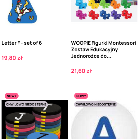
Letter F - set of 6
WOOPIE Figurki Montessori
Zestaw Edukacyjny
Jednorożce do...
Cena
19,80 zł
Cena
21,60 zł
NOWY
NOWY
CHWILOWO NIEDOSTĘPNE
CHWILOWO NIEDOSTĘPNE