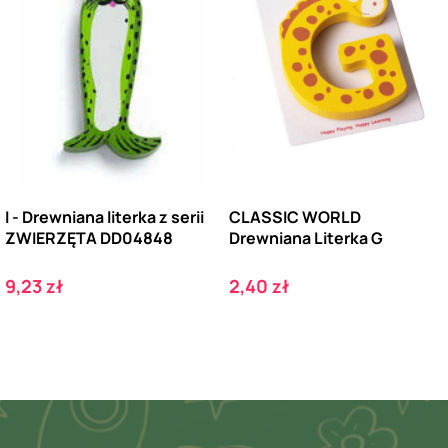
I - Drewniana literka z serii
CLASSIC WORLD
ZWIERZĘTA DD04848
Drewniana Literka G
Cena
Cena
9,23 zł
2,40 zł