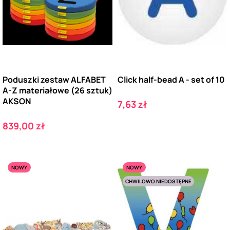
Poduszki zestaw ALFABET
Click half-bead A - set of 10
A-Z materiałowe (26 sztuk)
AKSON
Cena
7,63 zł
Cena
839,00 zł
NOWY
NOWY
CHWILOWO NIEDOSTĘPNE