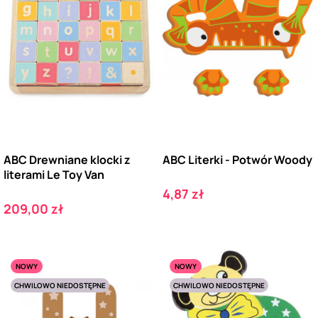
ABC Drewniane klocki z
ABC Literki - Potwór Woody
literami Le Toy Van
Cena
4,87 zł
Cena
209,00 zł
NOWY
NOWY
CHWILOWO NIEDOSTĘPNE
CHWILOWO NIEDOSTĘPNE