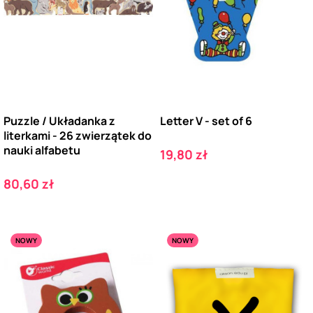
Puzzle / Układanka z
Letter V - set of 6
literkami - 26 zwierzątek do
nauki alfabetu
Cena
19,80 zł
Cena
80,60 zł
NOWY
NOWY