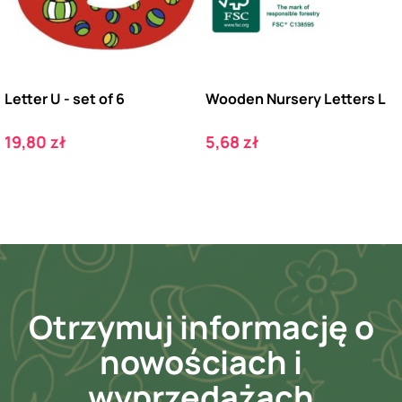
Letter U - set of 6
Wooden Nursery Letters L
Cena
Cena
19,80 zł
5,68 zł
Otrzymuj informację o
nowościach i
wyprzedażach