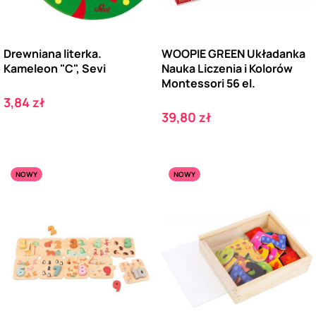
Drewniana literka.
WOOPIE GREEN Układanka
Kameleon "C", Sevi
Nauka Liczenia i Kolorów
Montessori 56 el.
Cena
3,84 zł
Cena
39,80 zł
NOWY
NOWY