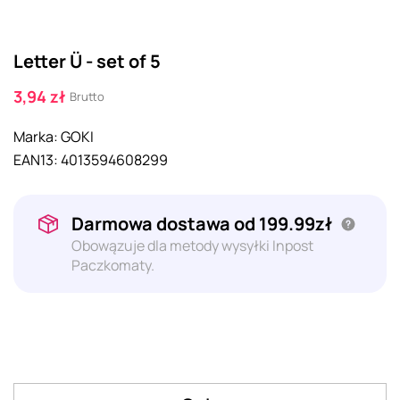
Letter Ü - set of 5
3,94 zł
Brutto
Marka:
GOKI
EAN13:
4013594608299
Darmowa dostawa od 199.99zł
Obowązuje dla metody wysyłki Inpost
Paczkomaty.