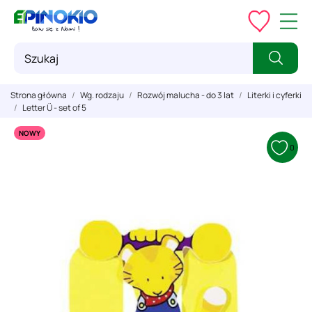
Strona główna
Wg. rodzaju
Rozwój malucha - do 3 lat
Literki i cyferki
Letter Ü - set of 5
NOWY
0