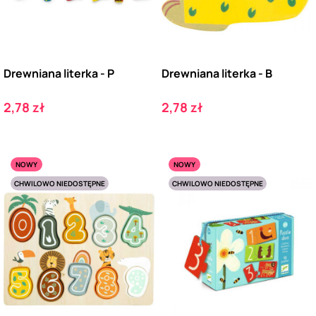
Drewniana literka - P
Drewniana literka - B
Cena
Cena
2,78 zł
2,78 zł
NOWY
NOWY
CHWILOWO NIEDOSTĘPNE
CHWILOWO NIEDOSTĘPNE