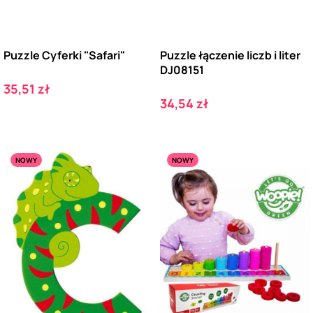
Puzzle Cyferki "Safari"
Puzzle łączenie liczb i liter
DJ08151
Cena
35,51 zł
Cena
34,54 zł
NOWY
NOWY