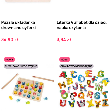
Puzzle układanka
Literka V alfabet dla dzieci,
drewniane cyferki
nauka czytania
Cena
Cena
34,90 zł
3,94 zł
NOWY
NOWY
CHWILOWO NIEDOSTĘPNE
CHWILOWO NIEDOSTĘPNE