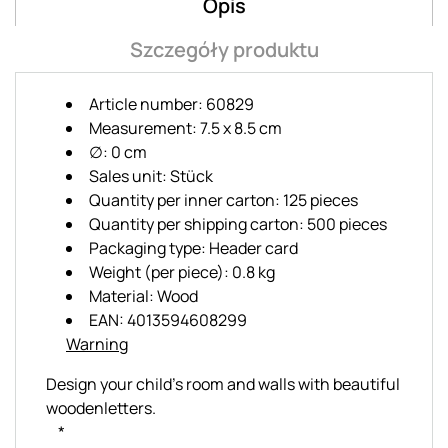
Opis
Szczegóły produktu
Article number: 60829
Measurement: 7.5 x 8.5 cm
∅: 0 cm
Sales unit: Stück
Quantity per inner carton: 125 pieces
Quantity per shipping carton: 500 pieces
Packaging type: Header card
Weight (per piece): 0.8 kg
Material: Wood
EAN: 4013594608299
Warning
Design your child's room and walls with beautiful
woodenletters.
*