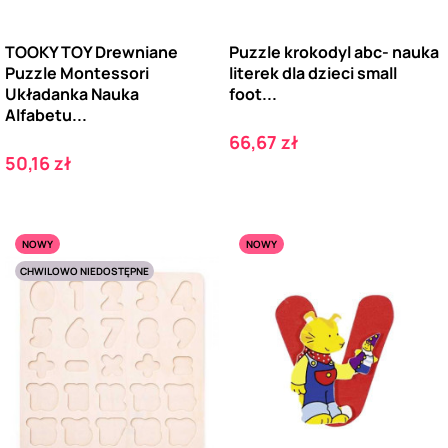
TOOKY TOY Drewniane
Puzzle krokodyl abc- nauka
Puzzle Montessori
literek dla dzieci small
Układanka Nauka
foot...
Alfabetu...
Cena
66,67 zł
Cena
50,16 zł
NOWY
NOWY
CHWILOWO NIEDOSTĘPNE