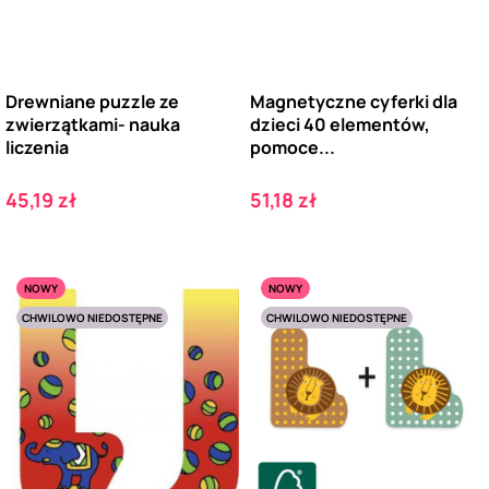
Drewniane puzzle ze
Magnetyczne cyferki dla
zwierzątkami- nauka
dzieci 40 elementów,
liczenia
pomoce...
Cena
Cena
45,19 zł
51,18 zł
NOWY
NOWY
CHWILOWO NIEDOSTĘPNE
CHWILOWO NIEDOSTĘPNE