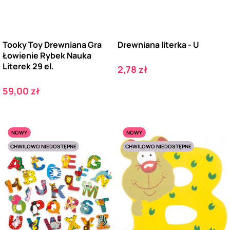
Tooky Toy Drewniana Gra
Drewniana literka - U
Łowienie Rybek Nauka
Literek 29 el.
Cena
2,78 zł
Cena
59,00 zł
NOWY
NOWY
CHWILOWO NIEDOSTĘPNE
CHWILOWO NIEDOSTĘPNE