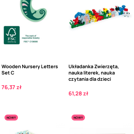
Wooden Nursery Letters
Układanka Zwierzęta,
Set C
nauka literek, nauka
czytania dla dzieci
Cena
76,37 zł
Cena
61,28 zł
NOWY
NOWY