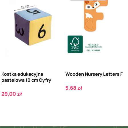
Kostka edukacyjna
Wooden Nursery Letters F
pastelowa 10 cm Cyfry
Cena
5,68 zł
Cena
29,00 zł