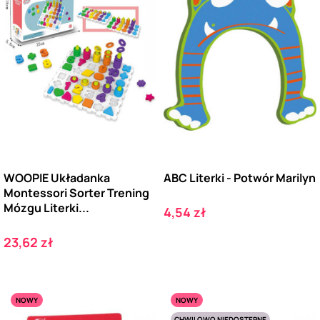
WOOPIE Układanka
ABC Literki - Potwór Marilyn
Montessori Sorter Trening
Mózgu Literki...
Cena
4,54 zł
Cena
23,62 zł
NOWY
NOWY
CHWILOWO NIEDOSTĘPNE