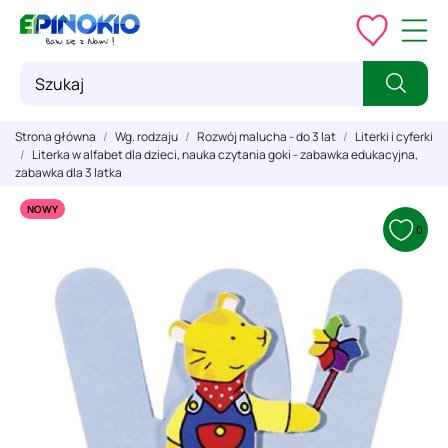
Strona główna
Wg. rodzaju
Rozwój malucha - do 3 lat
Literki i cyferki
Literka w alfabet dla dzieci, nauka czytania goki - zabawka edukacyjna,
zabawka dla 3 latka
NOWY
0