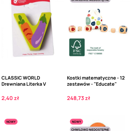
CLASSIC WORLD
Kostki matematyczne - 12
Drewniana Literka V
zestawów - "Educate"
Cena
Cena
2,40 zł
248,73 zł
NOWY
NOWY
CHWILOWO NIEDOSTĘPNE