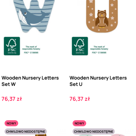
Wooden Nursery Letters
Wooden Nursery Letters
Set W
Set U
Cena
Cena
76,37 zł
76,37 zł
NOWY
NOWY
CHWILOWO NIEDOSTĘPNE
CHWILOWO NIEDOSTĘPNE