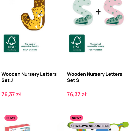
Wooden Nursery Letters
Wooden Nursery Letters
Set J
Set S
Cena
Cena
76,37 zł
76,37 zł
NOWY
NOWY
CHWILOWO NIEDOSTĘPNE