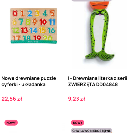
Nowe drewniane puzzle
I - Drewniana literka z serii
cyferki - układanka
ZWIERZĘTA DD04848
Cena
Cena
22,56 zł
9,23 zł
NOWY
NOWY
CHWILOWO NIEDOSTĘPNE