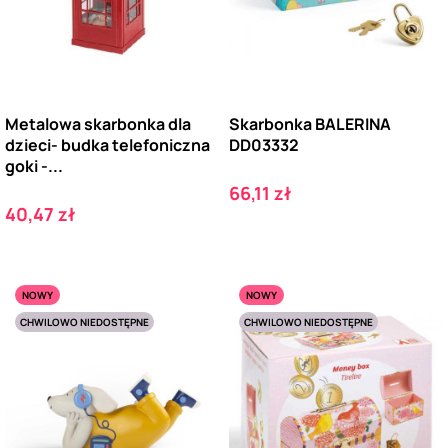
Metalowa skarbonka dla
Skarbonka BALERINA
dzieci- budka telefoniczna
DD03332
goki -...
Cena
66,11 zł
Cena
40,47 zł
NOWY
NOWY
CHWILOWO NIEDOSTĘPNE
CHWILOWO NIEDOSTĘPNE