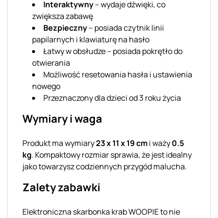
Interaktywny
– wydaje dźwięki, co
zwiększa zabawę
Bezpieczny
– posiada czytnik linii
papilarnych i klawiaturę na hasło
Łatwy w obsłudze – posiada pokrętło do
otwierania
Możliwość resetowania hasła i ustawienia
nowego
Przeznaczony dla dzieci od 3 roku życia
Wymiary i waga
Produkt ma wymiary
23 x 11 x 19 cm
i waży
0.5
kg
. Kompaktowy rozmiar sprawia, że jest idealny
jako towarzysz codziennych przygód malucha.
Zalety zabawki
Elektroniczna skarbonka krab WOOPIE to nie