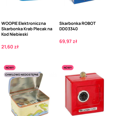
WOOPIE Elektroniczna
Skarbonka ROBOT
Skarbonka Krab Plecak na
DD03340
Kod Niebieski
Cena
69,97 zł
Cena
21,60 zł
NOWY
NOWY
CHWILOWO NIEDOSTĘPNE