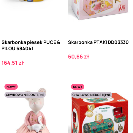
Skarbonka piesek PUCE &
Skarbonka PTAKI DD03330
PILOU 684041
Cena
60,66 zł
Cena
164,51 zł
NOWY
NOWY
CHWILOWO NIEDOSTĘPNE
CHWILOWO NIEDOSTĘPNE