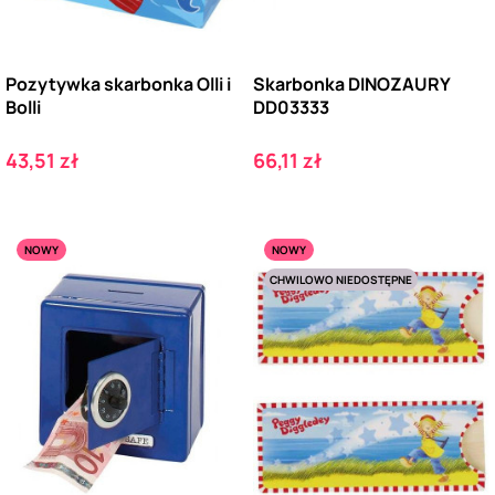
Pozytywka skarbonka Olli i
Skarbonka DINOZAURY
Bolli
DD03333
Cena
Cena
43,51 zł
66,11 zł
NOWY
NOWY
CHWILOWO NIEDOSTĘPNE