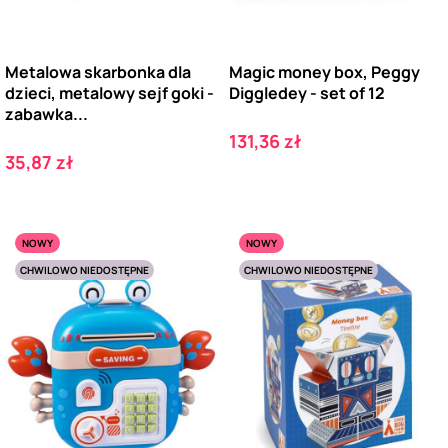
Metalowa skarbonka dla
Magic money box, Peggy
dzieci, metalowy sejf goki -
Diggledey - set of 12
zabawka...
Cena
131,36 zł
Cena
35,87 zł
NOWY
NOWY
CHWILOWO NIEDOSTĘPNE
CHWILOWO NIEDOSTĘPNE