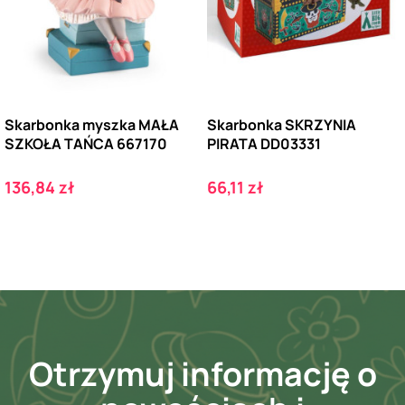
Skarbonka myszka MAŁA
Skarbonka SKRZYNIA
SZKOŁA TAŃCA 667170
PIRATA DD03331
Cena
Cena
136,84 zł
66,11 zł
Otrzymuj informację o