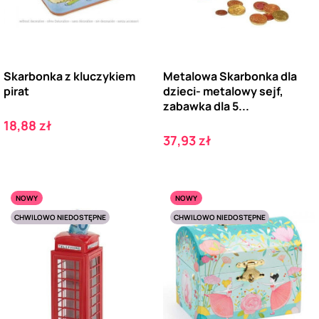
Skarbonka z kluczykiem
Metalowa Skarbonka dla
pirat
dzieci- metalowy sejf,
zabawka dla 5...
Cena
18,88 zł
Cena
37,93 zł
NOWY
NOWY
CHWILOWO NIEDOSTĘPNE
CHWILOWO NIEDOSTĘPNE