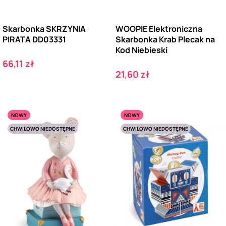
Skarbonka SKRZYNIA
WOOPIE Elektroniczna
PIRATA DD03331
Skarbonka Krab Plecak na
Kod Niebieski
Cena
66,11 zł
Cena
21,60 zł
NOWY
NOWY
CHWILOWO NIEDOSTĘPNE
CHWILOWO NIEDOSTĘPNE