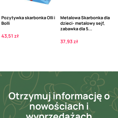
Pozytywka skarbonka Olli i
Metalowa Skarbonka dla
Bolli
dzieci- metalowy sejf,
zabawka dla 5...
Cena
43,51 zł
Cena
37,93 zł
Otrzymuj informację o
nowościach i
wyprzedażach