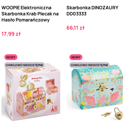
WOOPIE Elektroniczna
Skarbonka DINOZAURY
Skarbonka Krab Plecak na
DD03333
Hasło Pomarańczowy
Cena
66,11 zł
Cena
17,99 zł
NOWY
NOWY
CHWILOWO NIEDOSTĘPNE
CHWILOWO NIEDOSTĘPNE