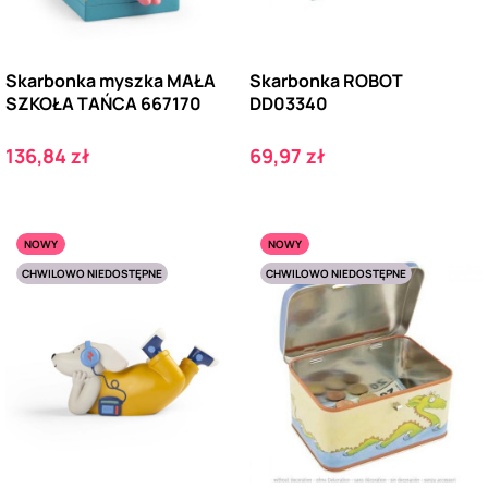
Skarbonka myszka MAŁA
Skarbonka ROBOT
SZKOŁA TAŃCA 667170
DD03340
Cena
Cena
136,84 zł
69,97 zł
NOWY
NOWY
CHWILOWO NIEDOSTĘPNE
CHWILOWO NIEDOSTĘPNE