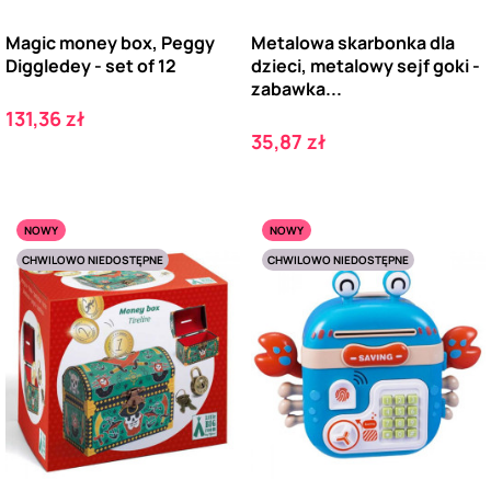
Magic money box, Peggy
Metalowa skarbonka dla
Diggledey - set of 12
dzieci, metalowy sejf goki -
zabawka...
Cena
131,36 zł
Cena
35,87 zł
NOWY
NOWY
CHWILOWO NIEDOSTĘPNE
CHWILOWO NIEDOSTĘPNE