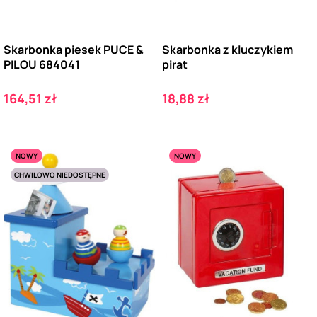
Skarbonka piesek PUCE &
Skarbonka z kluczykiem
PILOU 684041
pirat
Cena
Cena
164,51 zł
18,88 zł
NOWY
NOWY
CHWILOWO NIEDOSTĘPNE