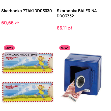
Skarbonka PTAKI DD03330
Skarbonka BALERINA
DD03332
Cena
60,66 zł
Cena
66,11 zł
NOWY
NOWY
CHWILOWO NIEDOSTĘPNE