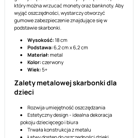
który można wrzucać monety oraz banknoty. Aby
wyjąć oszczędności, wystarczy otworzyć
gumowe zabezpieczenie znajdujące się w
podstawie skarbonki.
Wysokość:
18 cm
Podstawa:
6,2 cm x 6,2 cm
Materiał:
metal
Kolor:
czerwony
Wiek:
5+
Zalety metalowej skarbonki dla
dzieci
Rozwija umiejętność oszczędzania
Estetyczny design - idealna dekoracja
pokoju dziecięcego i biura
Trwała konstrukcja z metalu
Łatwy dostęp do oszczędności dzięki