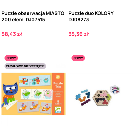
Puzzle obserwacja MIASTO
Puzzle duo KOLORY
200 elem. DJ07515
DJ08273
Cena
Cena
58,43 zł
35,36 zł
NOWY
NOWY
CHWILOWO NIEDOSTĘPNE