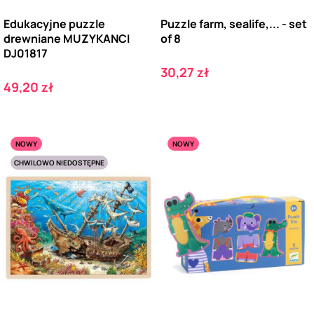
Edukacyjne puzzle
Puzzle farm, sealife,... - set
drewniane MUZYKANCI
of 8
DJ01817
Cena
30,27 zł
Cena
49,20 zł
NOWY
NOWY
CHWILOWO NIEDOSTĘPNE