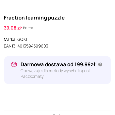
Fraction learning puzzle
39,08 zł
Brutto
Marka:
GOKI
EAN13:
4013594599603
Darmowa dostawa od 199.99zł
Obowązuje dla metody wysyłki Inpost
Paczkomaty.