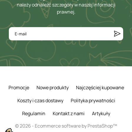
należy odnaleźć szczegóły w naszej informacji
prawnej.
Promocje
Nowe produkty
Najczęściej kupowane
Koszty i czas dostawy
Polityka prywatności
Regulamin
Kontakt z nami
Artykuły
© 2026 - Ecommerce software by PrestaShop™