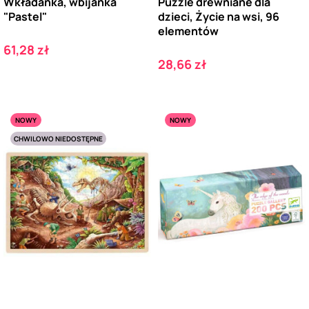
Wkładanka, wbijanka
Puzzle drewniane dla
"Pastel"
dzieci, Życie na wsi, 96
elementów
Cena
61,28 zł
Cena
28,66 zł
NOWY
NOWY
CHWILOWO NIEDOSTĘPNE