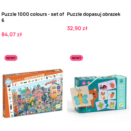
Puzzle 1000 colours - set of
Puzzle dopasuj obrazek
6
Cena
32,90 zł
Cena
84,07 zł
NOWY
NOWY