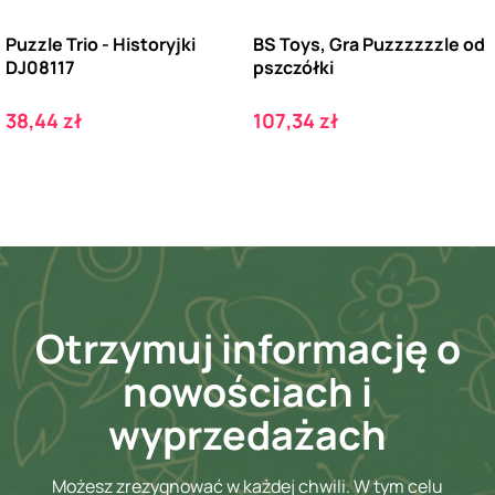
Puzzle Trio - Historyjki
BS Toys, Gra Puzzzzzzle od
DJ08117
pszczółki
Cena
Cena
38,44 zł
107,34 zł
Otrzymuj informację o
nowościach i
wyprzedażach
Możesz zrezygnować w każdej chwili. W tym celu