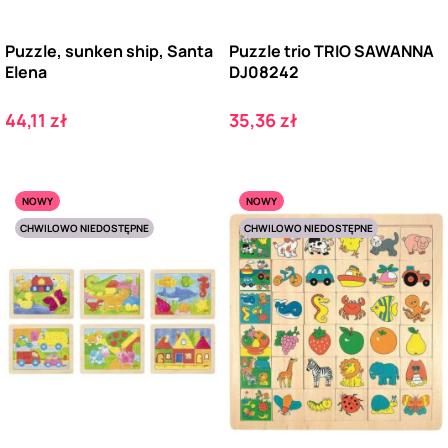
Puzzle, sunken ship, Santa
Puzzle trio TRIO SAWANNA
Elena
DJ08242
Cena
Cena
44,11 zł
35,36 zł
NOWY
NOWY
CHWILOWO NIEDOSTĘPNE
CHWILOWO NIEDOSTĘPNE