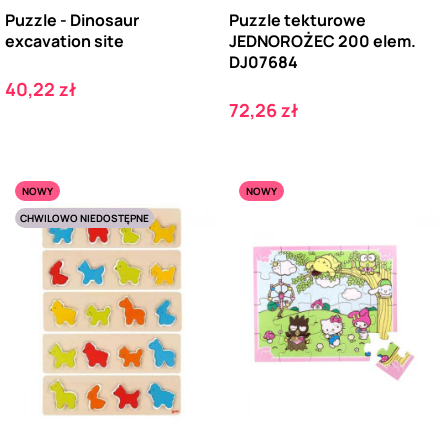
Puzzle - Dinosaur
Puzzle tekturowe
excavation site
JEDNOROŻEC 200 elem.
DJ07684
Cena
40,22 zł
Cena
72,26 zł
NOWY
NOWY
CHWILOWO NIEDOSTĘPNE