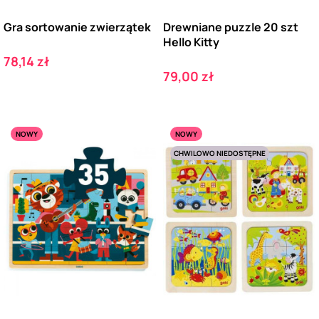
Gra sortowanie zwierzątek
Drewniane puzzle 20 szt
Hello Kitty
Cena
78,14 zł
Cena
79,00 zł
NOWY
NOWY
CHWILOWO NIEDOSTĘPNE