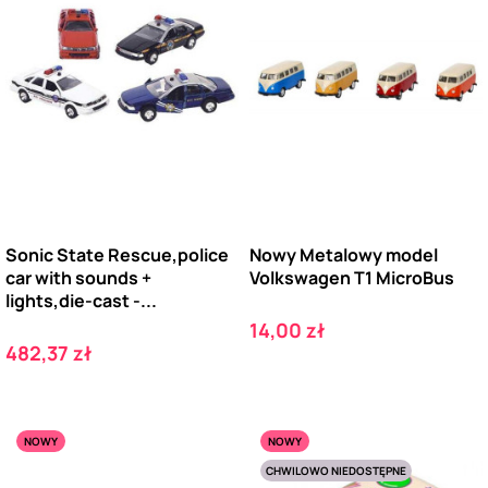
Sonic State Rescue,police
Nowy Metalowy model
car with sounds +
Volkswagen T1 MicroBus
lights,die-cast -...
Cena
14,00 zł
Cena
482,37 zł
NOWY
NOWY
CHWILOWO NIEDOSTĘPNE