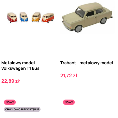
Metalowy model
Trabant - metalowy model
Volkswagen T1 Bus
Cena
21,72 zł
Cena
22,89 zł
NOWY
NOWY
CHWILOWO NIEDOSTĘPNE