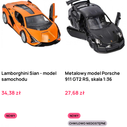
Lamborghini Sian - model
Metalowy model Porsche
samochodu
911 GT2 RS, skala 1:36
Cena
Cena
34,38 zł
27,68 zł
NOWY
NOWY
CHWILOWO NIEDOSTĘPNE