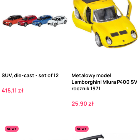
SUV, die-cast - set of 12
Metalowy model
Lamborghini Miura P400 SV
rocznik 1971
Cena
415,11 zł
Cena
25,90 zł
NOWY
NOWY