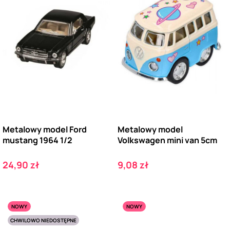
Metalowy model Ford
Metalowy model
mustang 1964 1/2
Volkswagen mini van 5cm
Cena
Cena
24,90 zł
9,08 zł
NOWY
NOWY
CHWILOWO NIEDOSTĘPNE