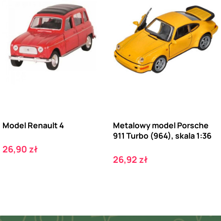
Model Renault 4
Metalowy model Porsche
911 Turbo (964), skala 1:36
Cena
26,90 zł
Cena
26,92 zł