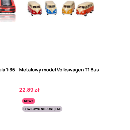
la 1:36
Metalowy model Volkswagen T1 Bus
Cena
22,89 zł
NOWY
CHWILOWO NIEDOSTĘPNE