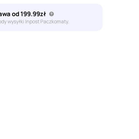
wa od 199.99zł
dy wysyłki Inpost Paczkomaty.