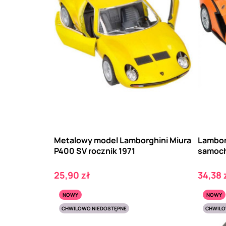
Metalowy model Lamborghini Miura
Lambor
P400 SV rocznik 1971
samoc
Cena
Cena
25,90 zł
34,38 
NOWY
NOWY
CHWILOWO NIEDOSTĘPNE
CHWILO