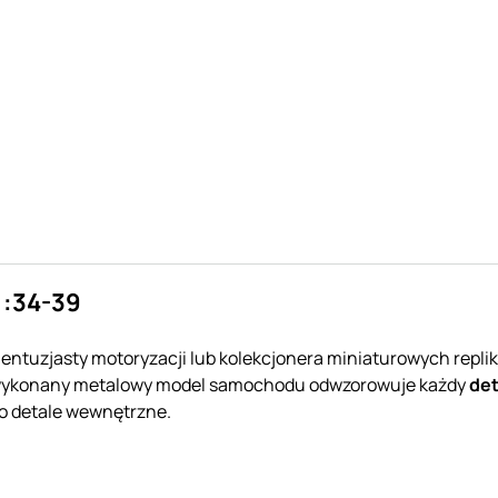
1:34-39
entuzjasty motoryzacji lub kolekcjonera miniaturowych repli
ie wykonany metalowy model samochodu odwzorowuje każdy
det
po detale wewnętrzne.