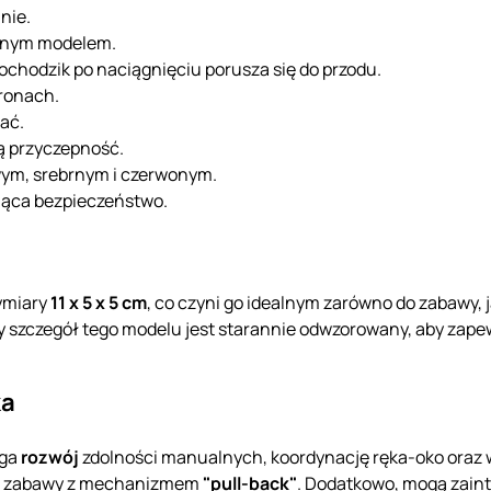
nie.
alnym modelem.
chodzik po naciągnięciu porusza się do przodu.
tronach.
ać.
ą przyczepność.
wym, srebrnym i czerwonym.
jąca bezpieczeństwo.
ymiary
11 x 5 x 5 cm
, co czyni go idealnym zarówno do zabawy, j
y szczegół tego modelu jest starannie odwzorowany, aby zapew
ka
aga
rozwój
zdolności manualnych, koordynację ręka-oko oraz w
s zabawy z mechanizmem
"pull-back"
. Dodatkowo, mogą zainte