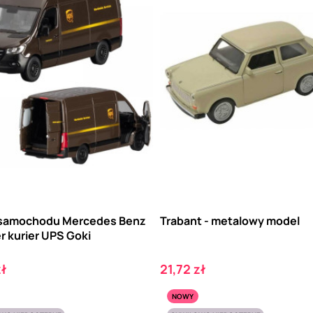
samochodu Mercedes Benz
Trabant - metalowy model
r kurier UPS Goki
Cena
zł
21,72 zł
NOWY