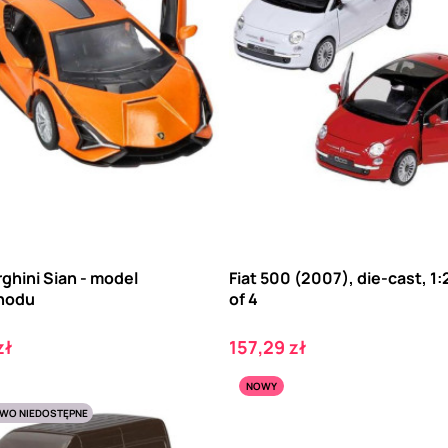
ghini Sian - model
Fiat 500 (2007), die-cast, 1:
hodu
of 4
Cena
zł
157,29 zł
NOWY
WO NIEDOSTĘPNE