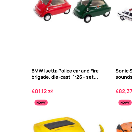
BMW Isetta Police car and Fire
Sonic S
brigade, die-cast, 1:26 - set...
sounds 
Cena
Cena
401,12 zł
482,37
NOWY
NOWY