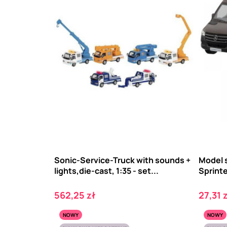
Sonic-Service-Truck with sounds +
Model 
lights,die-cast, 1:35 - set...
Sprinte
Cena
Cena
562,25 zł
27,31 
NOWY
NOWY