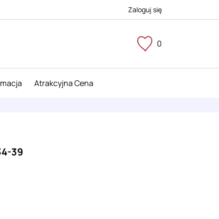
Zaloguj się
0
imacja
Atrakcyjna Cena
34-39