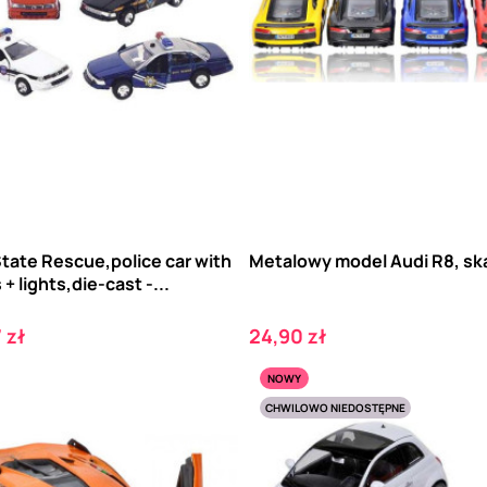
tate Rescue,police car with
Metalowy model Audi R8, ska
+ lights,die-cast -...
Cena
 zł
24,90 zł
NOWY
CHWILOWO NIEDOSTĘPNE