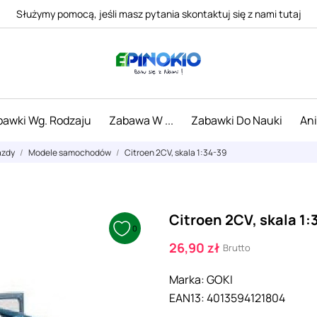
Służymy pomocą, jeśli masz pytania skontaktuj się z nami tutaj
awki Wg. Rodzaju
Zabawa W ...
Zabawki Do Nauki
An
azdy
Modele samochodów
Citroen 2CV, skala 1:34-39
Citroen 2CV, skala 1:
0
26,90 zł
Brutto
Marka:
GOKI
EAN13:
4013594121804