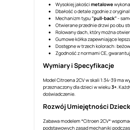
Wysokiej jakości
metalowe
wykona
Dbałość o detale zgodnie z orygin
Mechanizm typu
"pull-back"
- samo
Otwierane przednie drzwi po obu s
Rolowany dach, który można otwier
Gumowe kółka zapewniające lepsz
Dostępne w trzech kolorach: beżo
Zgodność z normami CE, gwarantu
Wymiary i Specyfikacje
Model Citroena 2CV w skali 1:34-39 ma w
przeznaczony dla dzieci w wieku
3+
. Każd
doświadczenie.
Rozwój Umiejętności Dziec
Zabawa modelem *Citroen 2CV* wspom
podstawowych zasad mechaniki podcza