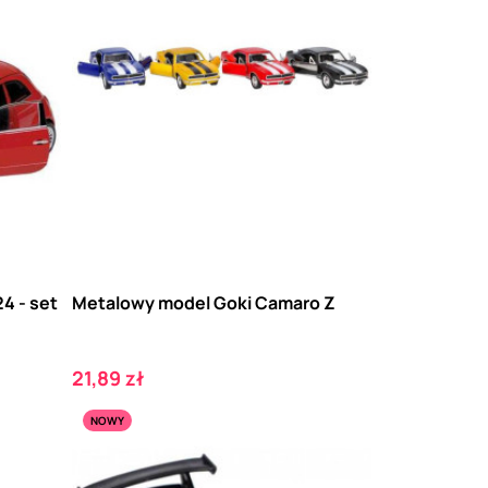
24 - set
Metalowy model Goki Camaro Z
Cena
21,89 zł
NOWY