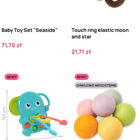
Baby Toy Set "Seaside"
Touch ring elastic moon
and star
Cena
71,70 zł
Cena
21,71 zł
NOWY
NOWY
CHWILOWO NIEDOSTĘPNE