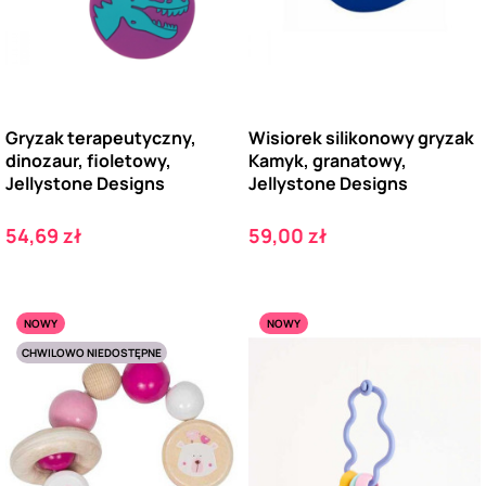
Gryzak terapeutyczny,
Wisiorek silikonowy gryzak
dinozaur, fioletowy,
Kamyk, granatowy,
Jellystone Designs
Jellystone Designs
Cena
Cena
54,69 zł
59,00 zł
NOWY
NOWY
CHWILOWO NIEDOSTĘPNE