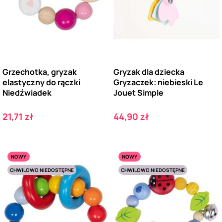
Grzechotka, gryzak
Gryzak dla dziecka
elastyczny do rączki
Gryzaczek: niebieski Le
Niedźwiadek
Jouet Simple
Cena
Cena
21,71 zł
44,90 zł
NOWY
NOWY
CHWILOWO NIEDOSTĘPNE
CHWILOWO NIEDOSTĘPNE