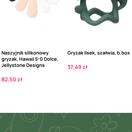
Naszyjnik silikonowy
Gryzak lisek, szałwia, b.box
gryzak, Hawaii 5-0 Dolce,
Jellystone Designs
Cena
37,49 zł
Cena
82,50 zł