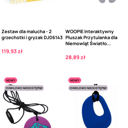
Zestaw dla malucha - 2
WOOPIE Interaktywny
grzechotki i gryzak DJ06143
Pluszak Przytulanka dla
Niemowląt Światło...
Cena
119,93 zł
Cena
28,89 zł
NOWY
NOWY
CHWILOWO NIEDOSTĘPNE
CHWILOWO NIEDOSTĘPNE