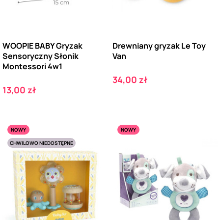
WOOPIE BABY Gryzak
Drewniany gryzak Le Toy
Sensoryczny Słonik
Van
Montessori 4w1
Cena
34,00 zł
Cena
13,00 zł
NOWY
NOWY
CHWILOWO NIEDOSTĘPNE