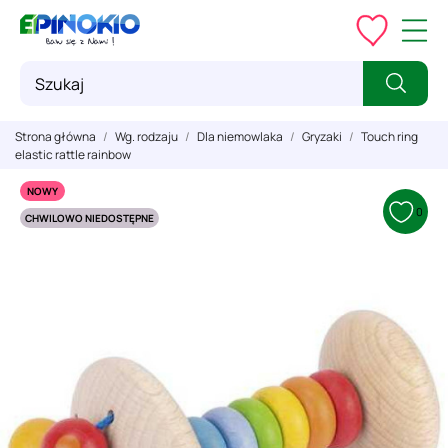
Strona główna
Wg. rodzaju
Dla niemowlaka
Gryzaki
Touch ring
elastic rattle rainbow
NOWY
0
CHWILOWO NIEDOSTĘPNE