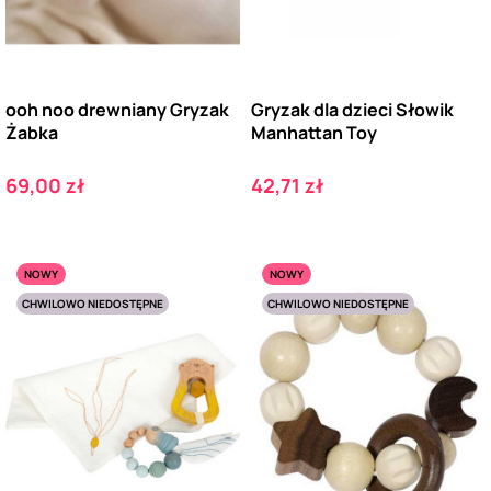
ooh noo drewniany Gryzak
Gryzak dla dzieci Słowik
Żabka
Manhattan Toy
Cena
Cena
69,00 zł
42,71 zł
NOWY
NOWY
CHWILOWO NIEDOSTĘPNE
CHWILOWO NIEDOSTĘPNE