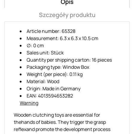
Opis
Szczegóły produktu
Article number: 65328
Measurement: 6.3 x 6.3 x 10.5 cm
∅: 0 cm
Sales unit: Stück
Quantity per shipping carton: 16 pieces
Packaging type: Window Box
Weight (per piece): 0.11 kg
Material: Wood
Origin: Made in Germany
EAN: 4013594653282
Warning
Wooden clutching toys are essential for
thehands of babies. They trigger the grasp
reflexand promote the development process