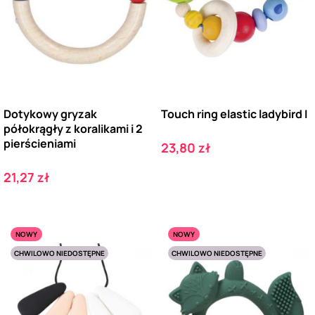
Dotykowy gryzak
Touch ring elastic ladybird I
półokrągły z koralikami i 2
pierścieniami
Cena
23,80 zł
Cena
21,27 zł
NOWY
NOWY
CHWILOWO NIEDOSTĘPNE
CHWILOWO NIEDOSTĘPNE