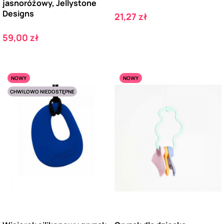
jasnoróżowy, Jellystone
Designs
Cena
21,27 zł
Cena
59,00 zł
NOWY
NOWY
CHWILOWO NIEDOSTĘPNE