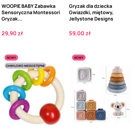
WOOPIE BABY Zabawka
Gryzak dla dziecka
Sensoryczna Montessori
Gwiazdki, miętowy,
Gryzak...
Jellystone Designs
Cena
Cena
29,90 zł
59,00 zł
NOWY
NOWY
CHWILOWO NIEDOSTĘPNE