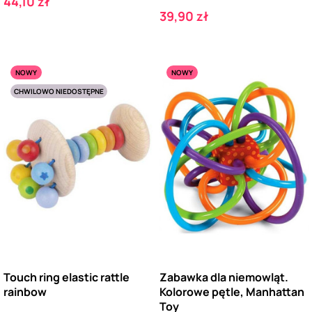
Cena
44,10 zł
Cena
39,90 zł
NOWY
NOWY
CHWILOWO NIEDOSTĘPNE
Touch ring elastic rattle
Zabawka dla niemowląt.
rainbow
Kolorowe pętle, Manhattan
Toy