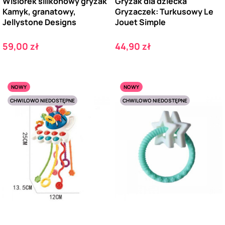
Wisiorek silikonowy gryzak
Gryzak dla dziecka
Kamyk, granatowy,
Gryzaczek: Turkusowy Le
Jellystone Designs
Jouet Simple
Cena
Cena
59,00 zł
44,90 zł
NOWY
NOWY
CHWILOWO NIEDOSTĘPNE
CHWILOWO NIEDOSTĘPNE