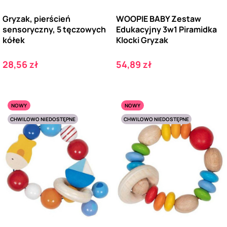
Gryzak, pierścień
WOOPIE BABY Zestaw
sensoryczny, 5 tęczowych
Edukacyjny 3w1 Piramidka
kółek
Klocki Gryzak
Cena
Cena
28,56 zł
54,89 zł
NOWY
NOWY
CHWILOWO NIEDOSTĘPNE
CHWILOWO NIEDOSTĘPNE