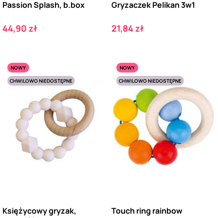
Passion Splash, b.box
Gryzaczek Pelikan 3w1
Cena
Cena
44,90 zł
21,84 zł
NOWY
NOWY
CHWILOWO NIEDOSTĘPNE
CHWILOWO NIEDOSTĘPNE
Księżycowy gryzak,
Touch ring rainbow