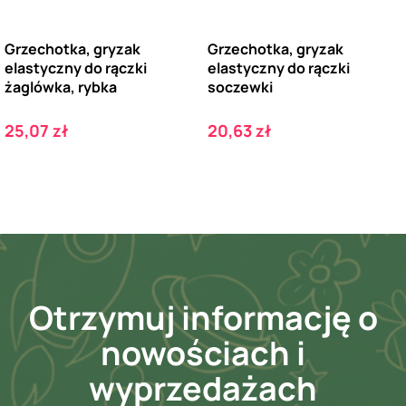
Grzechotka, gryzak
Grzechotka, gryzak
elastyczny do rączki
elastyczny do rączki
żaglówka, rybka
soczewki
Cena
Cena
25,07 zł
20,63 zł
Otrzymuj informację o
nowościach i
wyprzedażach