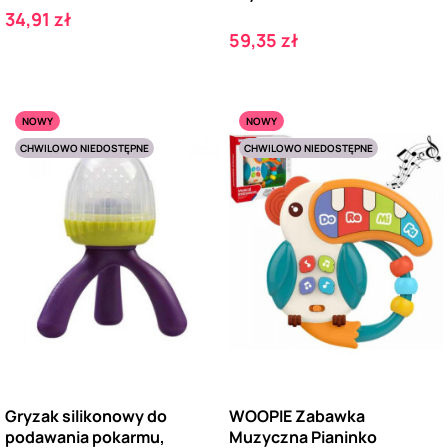
Cena
34,91 zł
Cena
59,35 zł
NOWY
NOWY
CHWILOWO NIEDOSTĘPNE
CHWILOWO NIEDOSTĘPNE
Gryzak silikonowy do
WOOPIE Zabawka
podawania pokarmu,
Muzyczna Pianinko