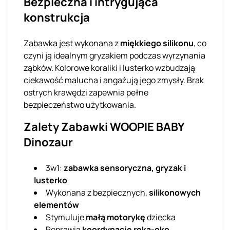
Bezpieczna i intrygująca
konstrukcja
Zabawka jest wykonana z
miękkiego silikonu
, co
czyni ją idealnym gryzakiem podczas wyrzynania
ząbków. Kolorowe koraliki i lusterko wzbudzają
ciekawość malucha i angażują jego zmysły. Brak
ostrych krawędzi zapewnia pełne
bezpieczeństwo użytkowania.
Zalety Zabawki WOOPIE BABY
Dinozaur
3w1:
zabawka sensoryczna, gryzak i
lusterko
Wykonana z bezpiecznych,
silikonowych
elementów
Stymuluje
małą motorykę
dziecka
Poprawia
koordynację ręka-oko