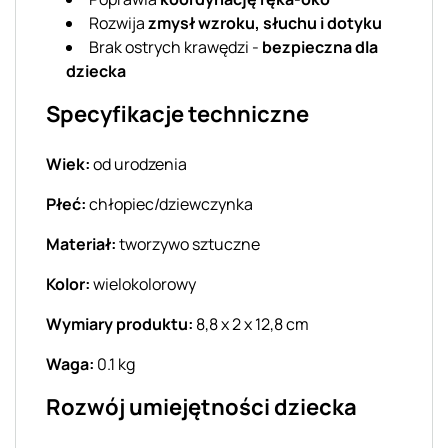
Rozwija
zmysł wzroku, słuchu i dotyku
Brak ostrych krawędzi -
bezpieczna dla
dziecka
Specyfikacje techniczne
Wiek:
od urodzenia
Płeć:
chłopiec/dziewczynka
Materiał:
tworzywo sztuczne
Kolor:
wielokolorowy
Wymiary produktu:
8,8 x 2 x 12,8 cm
Waga:
0.1 kg
Rozwój umiejętności dziecka