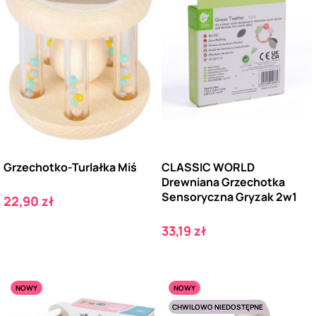
Grzechotko-Turlałka Miś
CLASSIC WORLD
Drewniana Grzechotka
Sensoryczna Gryzak 2w1
Cena
22,90 zł
Cena
33,19 zł
NOWY
NOWY
CHWILOWO NIEDOSTĘPNE