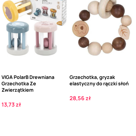
VIGA PolarB Drewniana
Grzechotka, gryzak
Grzechotka Ze
elastyczny do rączki słoń
Zwierzątkiem
Cena
28,56 zł
Cena
13,73 zł