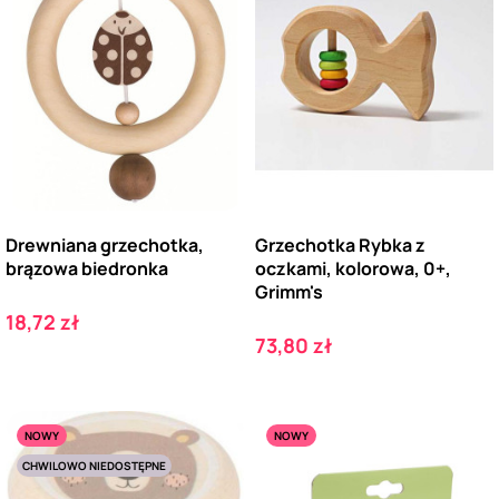
Drewniana grzechotka,
Grzechotka Rybka z
brązowa biedronka
oczkami, kolorowa, 0+,
Grimm's
Cena
18,72 zł
Cena
73,80 zł
NOWY
NOWY
CHWILOWO NIEDOSTĘPNE