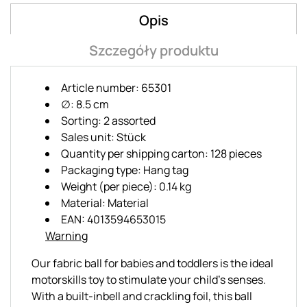
Opis
Szczegóły produktu
Article number: 65301
∅: 8.5 cm
Sorting: 2 assorted
Sales unit: Stück
Quantity per shipping carton: 128 pieces
Packaging type: Hang tag
Weight (per piece): 0.14 kg
Material: Material
EAN: 4013594653015
Warning
Our fabric ball for babies and toddlers is the ideal
motorskills toy to stimulate your child's senses.
With a built-inbell and crackling foil, this ball