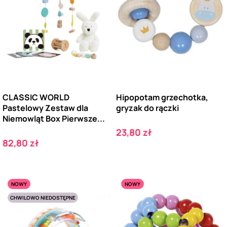
CLASSIC WORLD
Hipopotam grzechotka,
Pastelowy Zestaw dla
gryzak do rączki
Niemowląt Box Pierwsze...
Cena
23,80 zł
Cena
82,80 zł
NOWY
NOWY
CHWILOWO NIEDOSTĘPNE