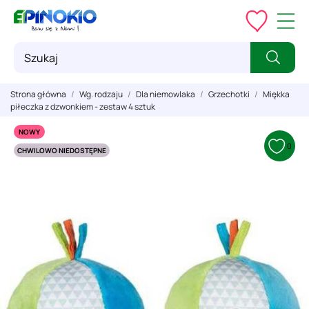
Strona główna
Wg. rodzaju
Dla niemowlaka
Grzechotki
Miękka
piłeczka z dzwonkiem - zestaw 4 sztuk
NOWY
0
CHWILOWO NIEDOSTĘPNE