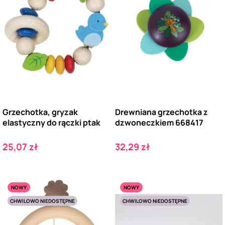
Grzechotka, gryzak
Drewniana grzechotka z
elastyczny do rączki ptak
dzwoneczkiem 668417
Cena
Cena
25,07 zł
32,29 zł
NOWY
NOWY
CHWILOWO NIEDOSTĘPNE
CHWILOWO NIEDOSTĘPNE