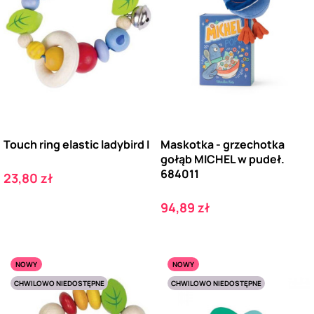
Touch ring elastic ladybird I
Maskotka - grzechotka
gołąb MICHEL w pudeł.
684011
Cena
23,80 zł
Cena
94,89 zł
NOWY
NOWY
CHWILOWO NIEDOSTĘPNE
CHWILOWO NIEDOSTĘPNE