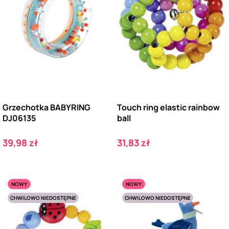
Grzechotka BABYRING
Touch ring elastic rainbow
DJ06135
ball
Cena
Cena
39,98 zł
31,83 zł
NOWY
NOWY
CHWILOWO NIEDOSTĘPNE
CHWILOWO NIEDOSTĘPNE