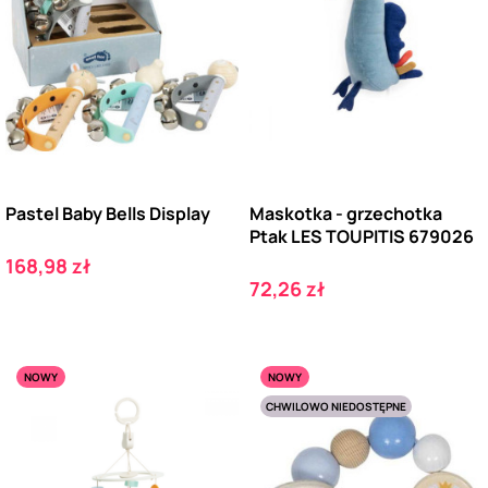
Pastel Baby Bells Display
Maskotka - grzechotka
Ptak LES TOUPITIS 679026
Cena
168,98 zł
Cena
72,26 zł
NOWY
NOWY
CHWILOWO NIEDOSTĘPNE