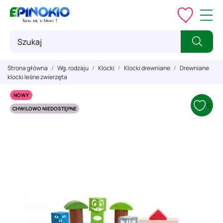
Strona główna
Wg. rodzaju
Klocki
Klocki drewniane
Drewniane
klocki leśne zwierzęta
NOWY
0
CHWILOWO NIEDOSTĘPNE