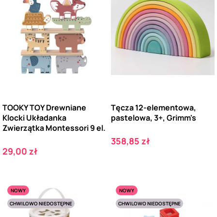
TOOKY TOY Drewniane
Tęcza 12-elementowa,
Klocki Układanka
pastelowa, 3+, Grimm's
Zwierzątka Montessori 9 el.
Cena
358,85 zł
Cena
29,00 zł
NOWY
NOWY
CHWILOWO NIEDOSTĘPNE
CHWILOWO NIEDOSTĘPNE