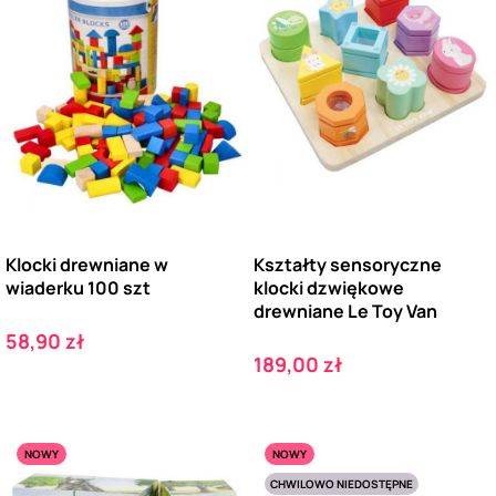
Klocki drewniane w
Kształty sensoryczne
wiaderku 100 szt
klocki dzwiękowe
drewniane Le Toy Van
Cena
58,90 zł
Cena
189,00 zł
NOWY
NOWY
CHWILOWO NIEDOSTĘPNE