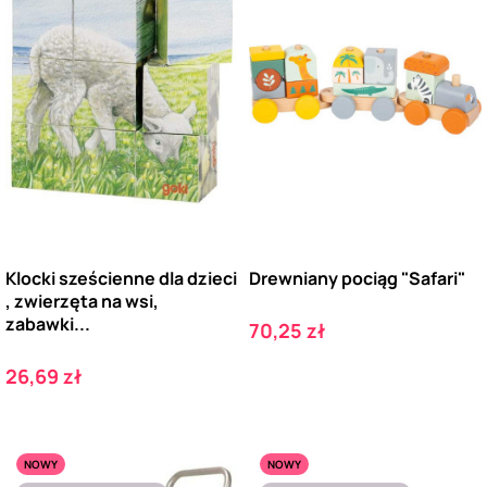
Klocki sześcienne dla dzieci
Drewniany pociąg "Safari"
, zwierzęta na wsi,
zabawki...
Cena
70,25 zł
Cena
26,69 zł
NOWY
NOWY