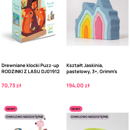
Drewniane klocki Puzz-up
Kształt Jaskinia,
RODZINKI Z LASU DJ01912
pastelowy, 3+, Grimm's
Cena
Cena
70,73 zł
194,00 zł
NOWY
NOWY
CHWILOWO NIEDOSTĘPNE
CHWILOWO NIEDOSTĘPNE