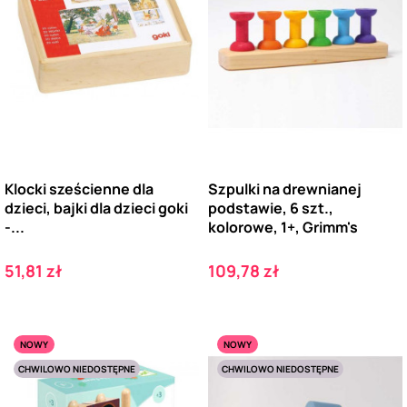
Klocki sześcienne dla
Szpulki na drewnianej
dzieci, bajki dla dzieci goki
podstawie, 6 szt.,
-...
kolorowe, 1+, Grimm's
Cena
Cena
51,81 zł
109,78 zł
NOWY
NOWY
CHWILOWO NIEDOSTĘPNE
CHWILOWO NIEDOSTĘPNE