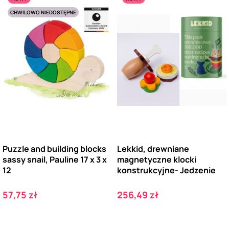
CHWILOWO NIEDOSTĘPNE
Puzzle and building blocks
Lekkid, drewniane
sassy snail, Pauline 17 x 3 x
magnetyczne klocki
12
konstrukcyjne- Jedzenie
Cena
Cena
57,75 zł
256,49 zł