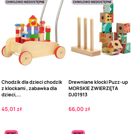
CHWILOWO NIEDOSTĘPNE
CHWILOWO NIEDOSTĘPNE
Chodzik dla dzieci chodzik
Drewniane klocki Puzz-up
z klockami , zabawka dla
MORSKIE ZWIERZĘTA
dzieci,...
DJ01913
Cena
Cena
45,01 zł
66,00 zł
NOWY
NOWY