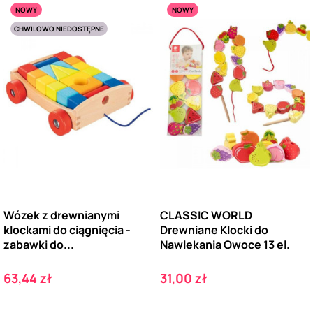
NOWY
NOWY
CHWILOWO NIEDOSTĘPNE
Wózek z drewnianymi
CLASSIC WORLD
klockami do ciągnięcia -
Drewniane Klocki do
zabawki do...
Nawlekania Owoce 13 el.
Cena
Cena
63,44 zł
31,00 zł