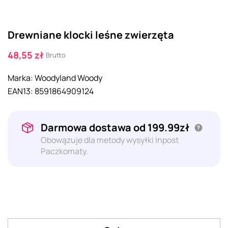
Drewniane klocki leśne zwierzęta
48,55 zł
Brutto
Marka:
Woodyland Woody
EAN13:
8591864909124
Darmowa dostawa od 199.99zł
Obowązuje dla metody wysyłki Inpost
Paczkomaty.