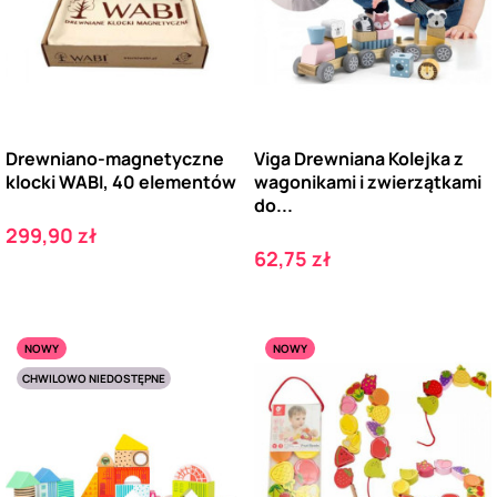
Drewniano-magnetyczne
Viga Drewniana Kolejka z
klocki WABI, 40 elementów
wagonikami i zwierzątkami
do...
Cena
299,90 zł
Cena
62,75 zł
NOWY
NOWY
CHWILOWO NIEDOSTĘPNE