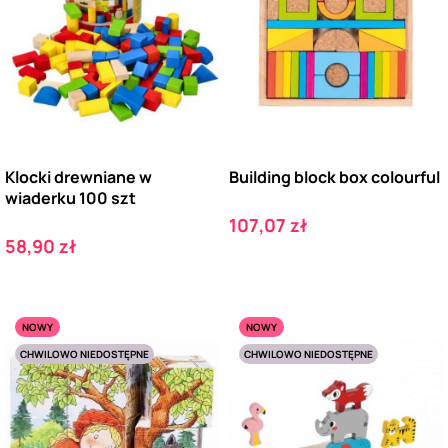
Klocki drewniane w
Building block box colourful
wiaderku 100 szt
Cena
107,07 zł
Cena
58,90 zł
NOWY
NOWY
CHWILOWO NIEDOSTĘPNE
CHWILOWO NIEDOSTĘPNE