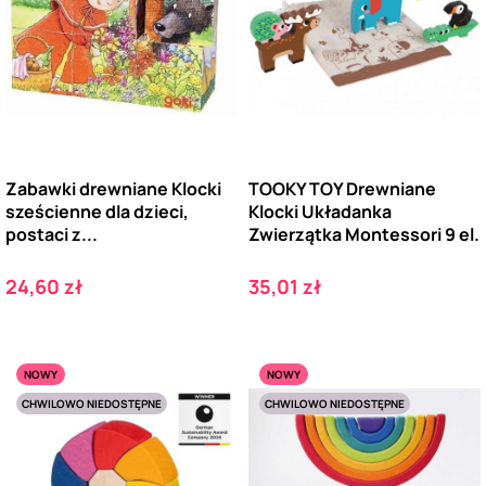
Zabawki drewniane Klocki
TOOKY TOY Drewniane
sześcienne dla dzieci,
Klocki Układanka
postaci z...
Zwierzątka Montessori 9 el.
Cena
Cena
24,60 zł
35,01 zł
NOWY
NOWY
CHWILOWO NIEDOSTĘPNE
CHWILOWO NIEDOSTĘPNE