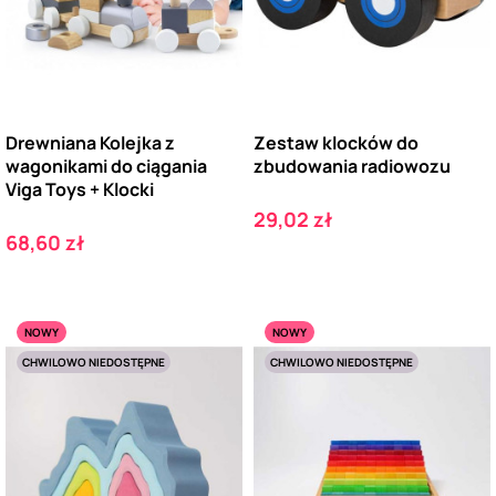
Drewniana Kolejka z
Zestaw klocków do
wagonikami do ciągania
zbudowania radiowozu
Viga Toys + Klocki
Cena
29,02 zł
Cena
68,60 zł
NOWY
NOWY
CHWILOWO NIEDOSTĘPNE
CHWILOWO NIEDOSTĘPNE