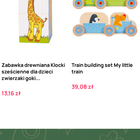
Zabawka drewniana Klocki
Train building set My little
sześcienne dla dzieci
train
zwierzaki goki...
Cena
39,08 zł
Cena
13,16 zł