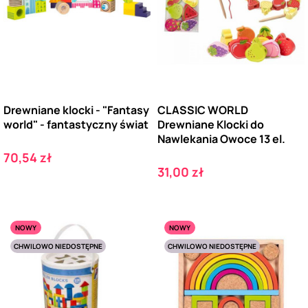
Drewniane klocki - "Fantasy
CLASSIC WORLD
world" - fantastyczny świat
Drewniane Klocki do
Nawlekania Owoce 13 el.
Cena
70,54 zł
Cena
31,00 zł
NOWY
NOWY
CHWILOWO NIEDOSTĘPNE
CHWILOWO NIEDOSTĘPNE