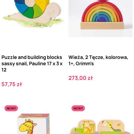
Puzzle and building blocks
Wieża, 2 Tęcze, kolorowa,
sassy snail, Pauline 17 x 3 x
1+, Grimm's
12
Cena
273,00 zł
Cena
57,75 zł
NOWY
NOWY