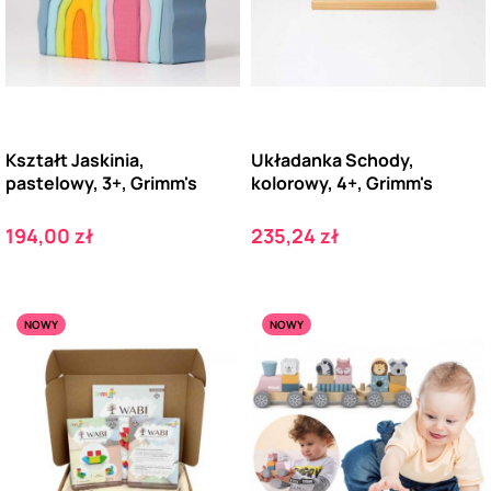
Kształt Jaskinia,
Układanka Schody,
pastelowy, 3+, Grimm's
kolorowy, 4+, Grimm's
Cena
Cena
194,00 zł
235,24 zł
NOWY
NOWY