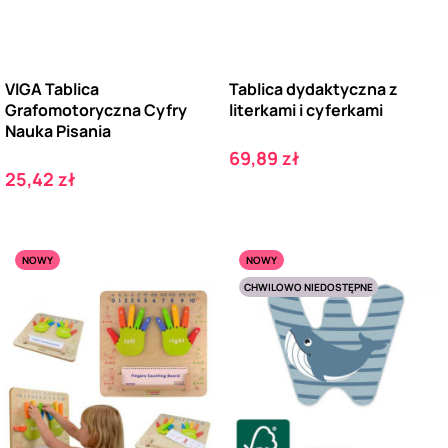
VIGA Tablica
Tablica dydaktyczna z
Grafomotoryczna Cyfry
literkami i cyferkami
Nauka Pisania
Cena
69,89 zł
Cena
25,42 zł
NOWY
NOWY
CHWILOWO NIEDOSTĘPNE