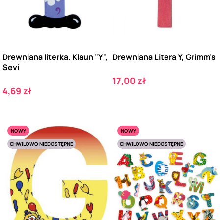
Drewniana literka. Klaun "Y",
Drewniana Litera Y, Grimm's
Sevi
Cena
17,00 zł
Cena
4,69 zł
NOWY
NOWY
CHWILOWO NIEDOSTĘPNE
CHWILOWO NIEDOSTĘPNE