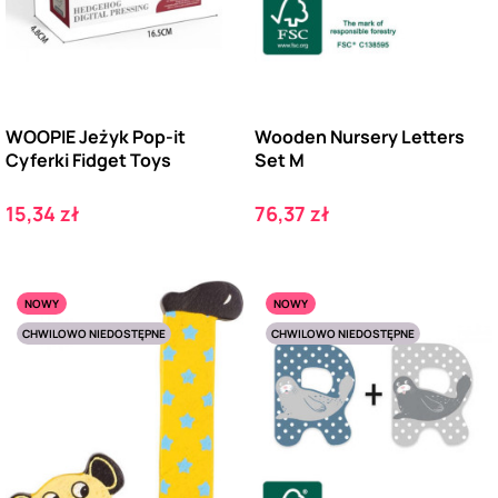
WOOPIE Jeżyk Pop-it
Wooden Nursery Letters
Cyferki Fidget Toys
Set M
Cena
Cena
15,34 zł
76,37 zł
NOWY
NOWY
CHWILOWO NIEDOSTĘPNE
CHWILOWO NIEDOSTĘPNE