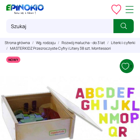
Strona główna
Wg. rodzaju
Rozwój malucha - do 3 lat
Literki i cyferki
MASTERKIDZ Przezroczyste Cyfry i Litery 38 szt. Montessori
NOWY
0