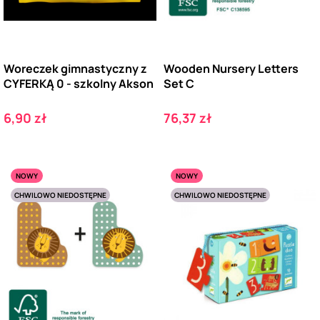
Woreczek gimnastyczny z
Wooden Nursery Letters
CYFERKĄ 0 - szkolny Akson
Set C
Cena
Cena
6,90 zł
76,37 zł
NOWY
NOWY
CHWILOWO NIEDOSTĘPNE
CHWILOWO NIEDOSTĘPNE