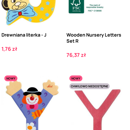
Drewniana literka - J
Wooden Nursery Letters
Set R
Cena
1,76 zł
Cena
76,37 zł
NOWY
NOWY
CHWILOWO NIEDOSTĘPNE