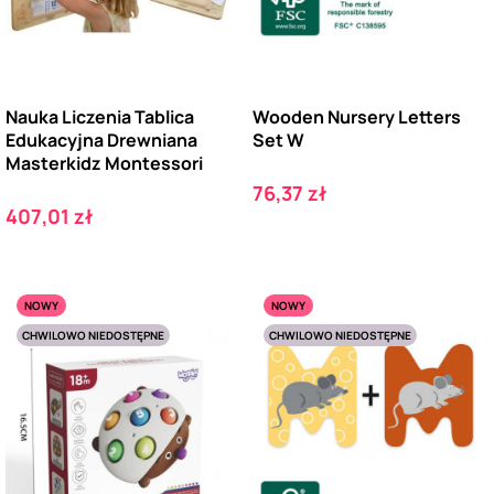
Nauka Liczenia Tablica
Wooden Nursery Letters
Edukacyjna Drewniana
Set W
Masterkidz Montessori
Cena
76,37 zł
Cena
407,01 zł
NOWY
NOWY
CHWILOWO NIEDOSTĘPNE
CHWILOWO NIEDOSTĘPNE