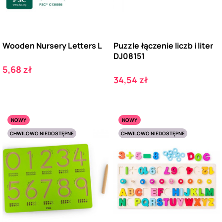
Wooden Nursery Letters L
Puzzle łączenie liczb i liter
DJ08151
Cena
5,68 zł
Cena
34,54 zł
NOWY
NOWY
CHWILOWO NIEDOSTĘPNE
CHWILOWO NIEDOSTĘPNE