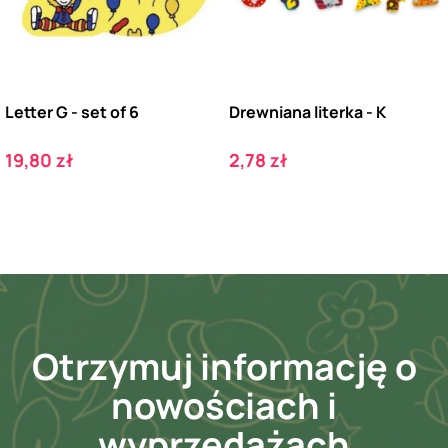
Letter G - set of 6
Drewniana literka - K
Cena
Cena
19,80 zł
2,78 zł
Otrzymuj informację o
nowościach i
wyprzedażach