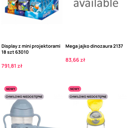
Display z mini projektorami
Mega jajko dinozaura 2137
18 szt 63010
Cena
83,66 zł
Cena
791,81 zł
NOWY
NOWY
CHWILOWO NIEDOSTĘPNE
CHWILOWO NIEDOSTĘPNE