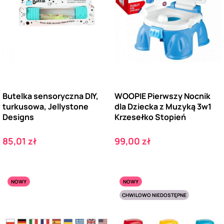
Butelka sensoryczna DIY,
WOOPIE Pierwszy Nocnik
turkusowa, Jellystone
dla Dziecka z Muzyką 3w1
Designs
Krzesełko Stopień
Cena
Cena
85,01 zł
99,00 zł
NOWY
NOWY
CHWILOWO NIEDOSTĘPNE