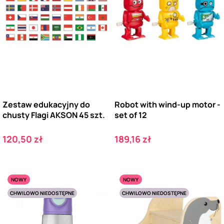
Zestaw edukacyjny do
Robot with wind-up motor -
chusty Flagi AKSON 45 szt.
set of 12
Cena
Cena
120,50 zł
189,16 zł
NOWY
NOWY
CHWILOWO NIEDOSTĘPNE
CHWILOWO NIEDOSTĘPNE