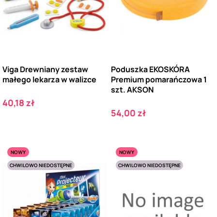
Viga Drewniany zestaw
Poduszka EKOSKÓRA
małego lekarza w walizce
Premium pomarańczowa 1
szt. AKSON
Cena
40,18 zł
Cena
54,00 zł
NOWY
NOWY
CHWILOWO NIEDOSTĘPNE
CHWILOWO NIEDOSTĘPNE