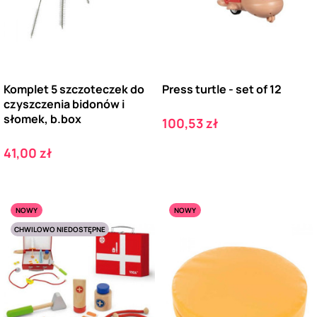
Komplet 5 szczoteczek do
Press turtle - set of 12
czyszczenia bidonów i
słomek, b.box
Cena
100,53 zł
Cena
41,00 zł
NOWY
NOWY
CHWILOWO NIEDOSTĘPNE