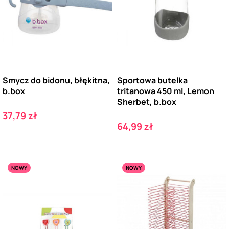
Smycz do bidonu, błękitna,
Sportowa butelka
b.box
tritanowa 450 ml, Lemon
Sherbet, b.box
Cena
37,79 zł
Cena
64,99 zł
NOWY
NOWY