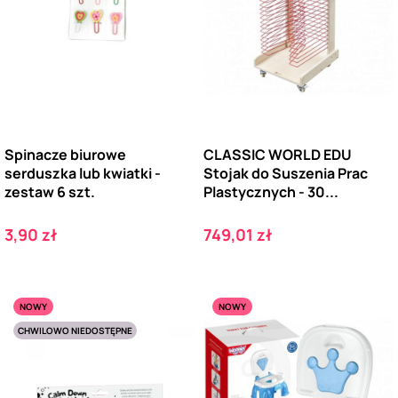
Spinacze biurowe
CLASSIC WORLD EDU
serduszka lub kwiatki -
Stojak do Suszenia Prac
zestaw 6 szt.
Plastycznych - 30...
Cena
Cena
3,90 zł
749,01 zł
NOWY
NOWY
CHWILOWO NIEDOSTĘPNE