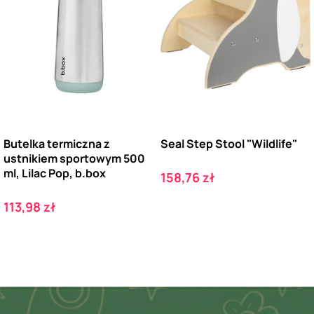
Butelka termiczna z
Seal Step Stool "Wildlife"
ustnikiem sportowym 500
ml, Lilac Pop, b.box
Cena
158,76 zł
Cena
113,98 zł