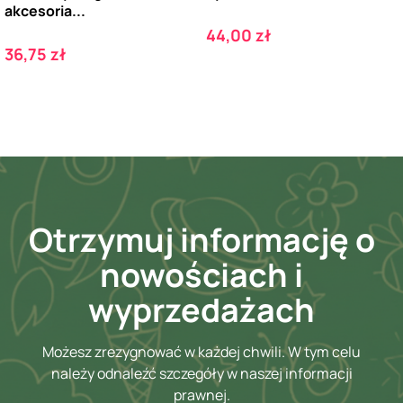
akcesoria...
Cena
44,00 zł
Cena
36,75 zł
Otrzymuj informację o
nowościach i
wyprzedażach
Możesz zrezygnować w każdej chwili. W tym celu
należy odnaleźć szczegóły w naszej informacji
prawnej.