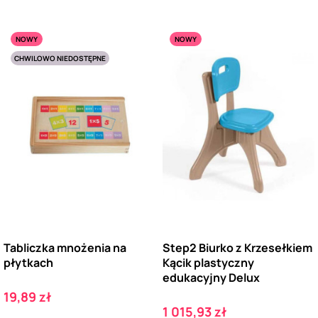
NOWY
NOWY
CHWILOWO NIEDOSTĘPNE
Tabliczka mnożenia na
Step2 Biurko z Krzesełkiem
płytkach
Kącik plastyczny
edukacyjny Delux
Cena
19,89 zł
Cena
1 015,93 zł