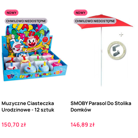
NOWY
NOWY
CHWILOWO NIEDOSTĘPNE
CHWILOWO NIEDOSTĘPNE
Muzyczne Ciasteczka
SMOBY Parasol Do Stolika
Urodzinowe - 12 sztuk
Domków
Cena
Cena
150,70 zł
146,89 zł