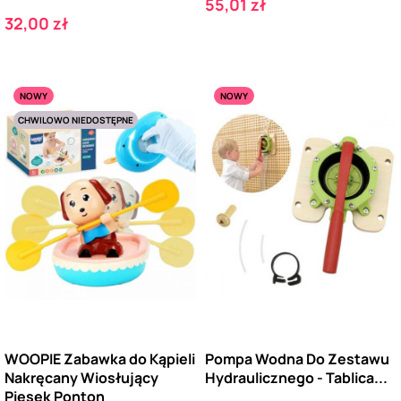
Cena
55,01 zł
Cena
32,00 zł
NOWY
NOWY
CHWILOWO NIEDOSTĘPNE
WOOPIE Zabawka do Kąpieli
Pompa Wodna Do Zestawu
Nakręcany Wiosłujący
Hydraulicznego - Tablica...
Piesek Ponton