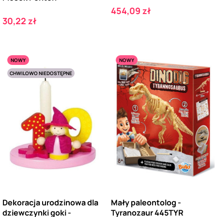
Cena
454,09 zł
Cena
30,22 zł
NOWY
NOWY
CHWILOWO NIEDOSTĘPNE
Dekoracja urodzinowa dla
Mały paleontolog -
dziewczynki goki -
Tyranozaur 445TYR