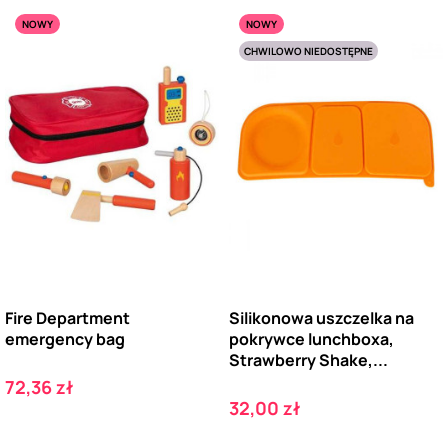
NOWY
NOWY
CHWILOWO NIEDOSTĘPNE
Fire Department
Silikonowa uszczelka na
emergency bag
pokrywce lunchboxa,
Strawberry Shake,...
Cena
72,36 zł
Cena
32,00 zł