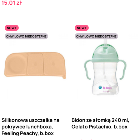
Cena
15,01 zł
NOWY
NOWY
CHWILOWO NIEDOSTĘPNE
CHWILOWO NIEDOSTĘPNE
Silikonowa uszczelka na
Bidon ze słomką 240 ml,
pokrywce lunchboxa,
Gelato Pistachio, b.box
Feeling Peachy, b.box