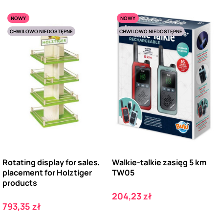
NOWY
NOWY
CHWILOWO NIEDOSTĘPNE
CHWILOWO NIEDOSTĘPNE
Rotating display for sales,
Walkie-talkie zasięg 5 km
placement for Holztiger
TW05
products
Cena
204,23 zł
Cena
793,35 zł