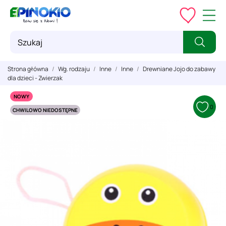
Strona główna
Wg. rodzaju
Inne
Inne
Drewniane Jojo do zabawy
dla dzieci - Zwierzak
NOWY
0
CHWILOWO NIEDOSTĘPNE