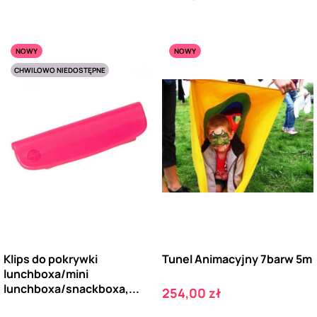
NOWY
NOWY
CHWILOWO NIEDOSTĘPNE
Klips do pokrywki
Tunel Animacyjny 7barw 5m
lunchboxa/mini
lunchboxa/snackboxa,...
Cena
254,00 zł