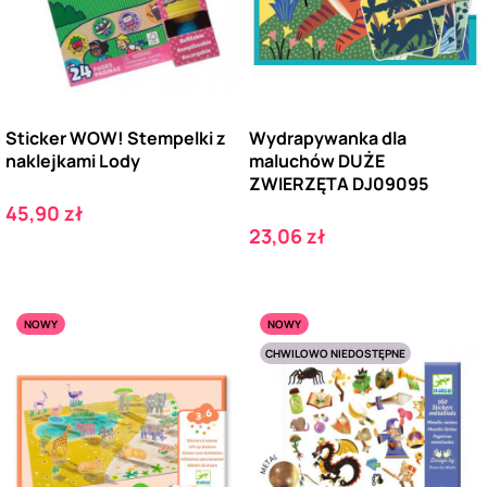
Sticker WOW! Stempelki z
Wydrapywanka dla
naklejkami Lody
maluchów DUŻE
ZWIERZĘTA DJ09095
Cena
45,90 zł
Cena
23,06 zł
NOWY
NOWY
CHWILOWO NIEDOSTĘPNE