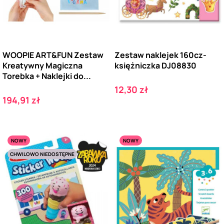
WOOPIE ART&FUN Zestaw
Zestaw naklejek 160cz-
Kreatywny Magiczna
księżniczka DJ08830
Torebka + Naklejki do...
Cena
12,30 zł
Cena
194,91 zł
NOWY
NOWY
CHWILOWO NIEDOSTĘPNE