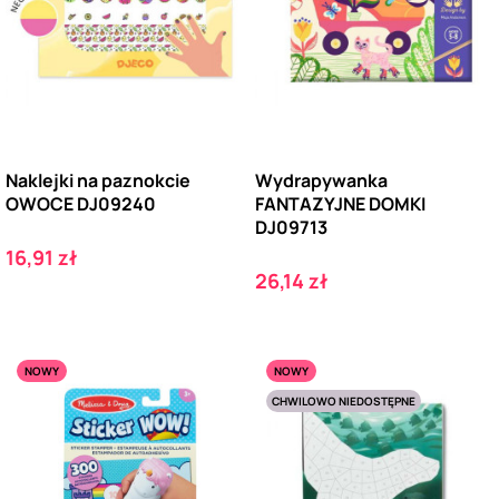
Naklejki na paznokcie
Wydrapywanka
OWOCE DJ09240
FANTAZYJNE DOMKI
DJ09713
Cena
16,91 zł
Cena
26,14 zł
NOWY
NOWY
CHWILOWO NIEDOSTĘPNE