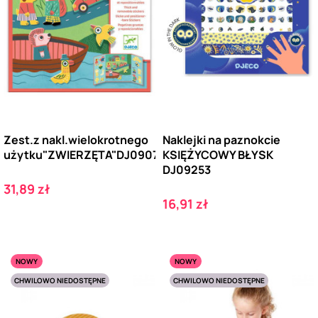
Zest.z nakl.wielokrotnego
Naklejki na paznokcie
użytku"ZWIERZĘTA"DJ09071
KSIĘŻYCOWY BŁYSK
DJ09253
Cena
31,89 zł
Cena
16,91 zł
NOWY
NOWY
CHWILOWO NIEDOSTĘPNE
CHWILOWO NIEDOSTĘPNE