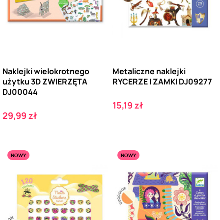
Naklejki wielokrotnego
Metaliczne naklejki
użytku 3D ZWIERZĘTA
RYCERZE I ZAMKI DJ09277
DJ00044
Cena
15,19 zł
Cena
29,99 zł
NOWY
NOWY