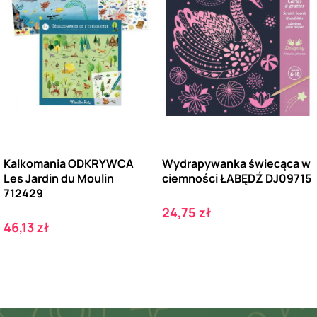
Kalkomania ODKRYWCA
Wydrapywanka świecąca w
Les Jardin du Moulin
ciemności ŁABĘDŹ DJ09715
712429
Cena
24,75 zł
Cena
46,13 zł