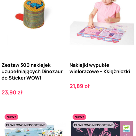
Zestaw 300 naklejek
Naklejki wypukłe
uzupełniających Dinozaur
wielorazowe – Księżniczki
do Sticker WOW!
Cena
21,89 zł
Cena
23,90 zł
NOWY
NOWY
CHWILOWO NIEDOSTĘPNE
CHWILOWO NIEDOSTĘPNE