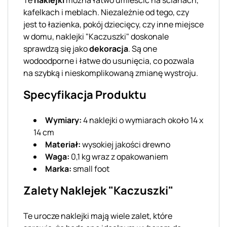
kafelkach i meblach. Niezależnie od tego, czy
jest to łazienka, pokój dziecięcy, czy inne miejsce
w domu, naklejki "Kaczuszki" doskonale
sprawdzą się jako
dekoracja
. Są one
wodoodporne i łatwe do usunięcia, co pozwala
na szybką i nieskomplikowaną zmianę wystroju.
Specyfikacja Produktu
Wymiary:
4 naklejki o wymiarach około 14 x
14 cm
Materiał:
wysokiej jakości drewno
Waga:
0,1 kg wraz z opakowaniem
Marka:
small foot
Zalety Naklejek "Kaczuszki"
Te urocze naklejki mają wiele zalet, które