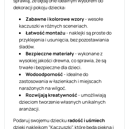
sprawią, że będą one idealnym wyborem do
dekoracji pokoju dziecka:
Zabawne i kolorowe wzory
- wesołe
kaczuszki w różnych sceneriach.
Łatwość montażu
- naklejki są proste do
przyklejenia i usunięcia, bez pozostawiania
śladów.
Bezpieczne materiały
- wykonane z
wysokiej jakości drewna, co sprawia, że są
trwałe i bezpieczne dla dzieci.
Wodoodporność
- idealne do
zastosowania w łazienkach i miejscach
narażonych na wilgoć.
Rozwijają kreatywność
- umożliwiają
dzieciom tworzenie własnych unikalnych
aranżacji.
Podaruj swojemu dziecku
radość i uśmiech
dzięki naklejkom "Kaczuszki", które będą piękną i