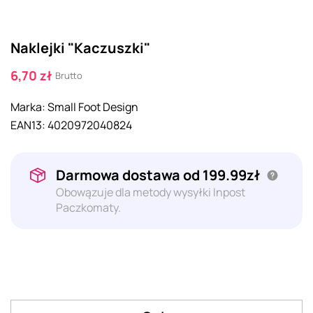
Naklejki "Kaczuszki"
6,70 zł
Brutto
Marka:
Small Foot Design
EAN13:
4020972040824
Darmowa dostawa od 199.99zł
Obowązuje dla metody wysyłki Inpost
Paczkomaty.