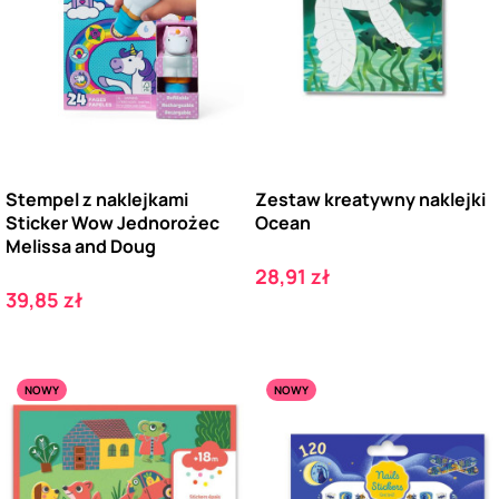
Stempel z naklejkami
Zestaw kreatywny naklejki
Sticker Wow Jednorożec
Ocean
Melissa and Doug
Cena
28,91 zł
Cena
39,85 zł
NOWY
NOWY