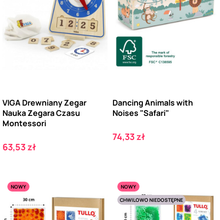
VIGA Drewniany Zegar
Dancing Animals with
Nauka Zegara Czasu
Noises "Safari"
Montessori
Cena
74,33 zł
Cena
63,53 zł
NOWY
NOWY
CHWILOWO NIEDOSTĘPNE