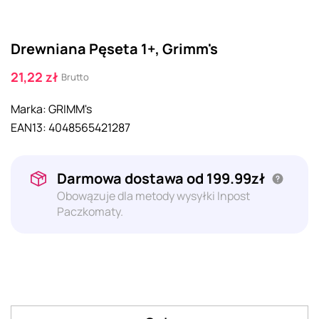
Drewniana Pęseta 1+, Grimm's
21,22 zł
Brutto
Marka:
GRIMM's
EAN13:
4048565421287
Darmowa dostawa od 199.99zł
Obowązuje dla metody wysyłki Inpost
Paczkomaty.