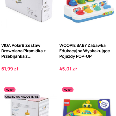
VIGA PolarB Zestaw
WOOPIE BABY Zabawka
Drewniana Piramidka +
Edukacyjna Wyskakujące
Przebijanka z...
Pojazdy POP-UP
Cena
Cena
61,99 zł
45,01 zł
NOWY
NOWY
CHWILOWO NIEDOSTĘPNE