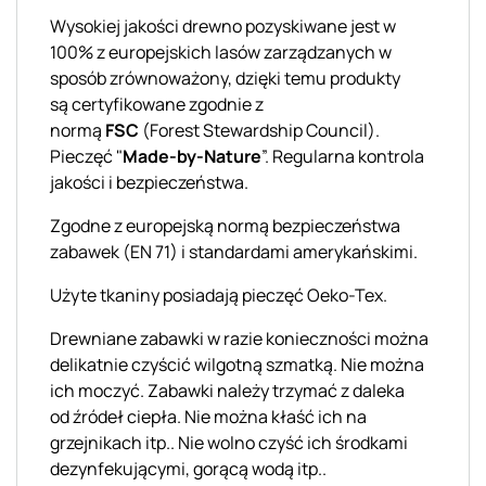
Wysokiej jakości drewno pozyskiwane jest w
100% z europejskich lasów zarządzanych w
sposób zrównoważony, dzięki temu produkty
są
certyfikowane zgodnie z
normą
FSC
(
Forest
Stewardship
Council
).
Pieczęć "
Made
-by-Nature
”. Regularna kontrola
jakości i bezpieczeństwa.
Zgodne z europejską normą bezpieczeństwa
zabawek (EN 71) i standardami amerykańskimi.
Użyte tkaniny posiadają pieczęć
Oeko
-Tex.
Drewniane zabawki w razie konieczności można
delikatnie czyścić wilgotną szmatką
. Nie można
ich moczyć. Zabawki należy
trzymać
z daleka
od
źródeł
ciepła. Nie można kłaść ich na
grzejnikach
itp..
Nie
wolno czyść ich
środkami
dezynfekującymi, gorącą wodą
itp..