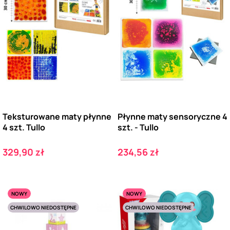
Teksturowane maty płynne
Płynne maty sensoryczne 4
4 szt. Tullo
szt. - Tullo
Cena
Cena
329,90 zł
234,56 zł
NOWY
NOWY
CHWILOWO NIEDOSTĘPNE
CHWILOWO NIEDOSTĘPNE