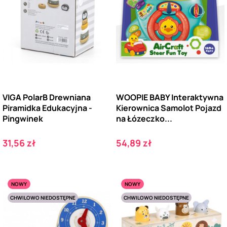
VIGA PolarB Drewniana
WOOPIE BABY Interaktywna
Piramidka Edukacyjna -
Kierownica Samolot Pojazd
Pingwinek
na Łózeczko...
Cena
Cena
31,56 zł
54,89 zł
NOWY
NOWY
CHWILOWO NIEDOSTĘPNE
CHWILOWO NIEDOSTĘPNE