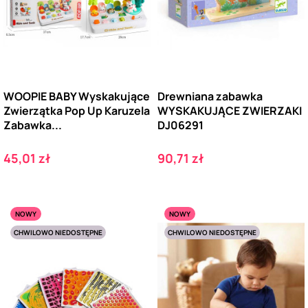
WOOPIE BABY Wyskakujące
Drewniana zabawka
Zwierzątka Pop Up Karuzela
WYSKAKUJĄCE ZWIERZAKI
Zabawka...
DJ06291
Cena
Cena
45,01 zł
90,71 zł
NOWY
NOWY
CHWILOWO NIEDOSTĘPNE
CHWILOWO NIEDOSTĘPNE