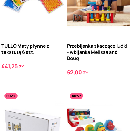
TULLO Maty płynne z
Przebijanka skaczące ludki
teksturą 6 szt.
- wbijanka Melissa and
Doug
Cena
441,25 zł
Cena
62,00 zł
NOWY
NOWY