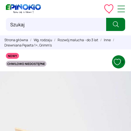
Strona główna
Wg. rodzaju
Rozwój malucha - do 3 lat
Inne
Drewniana Pęseta 1+, Grimm's
NOWY
0
CHWILOWO NIEDOSTĘPNE