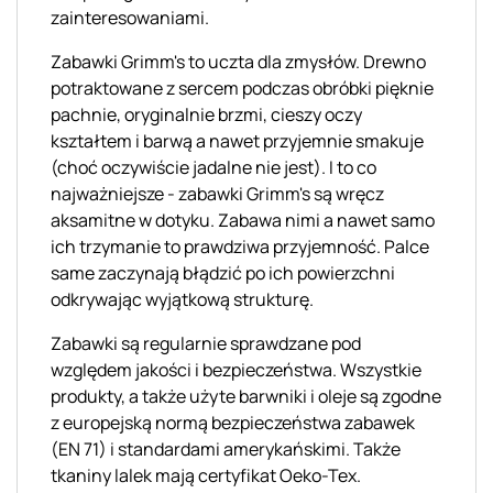
zainteresowaniami.
Zabawki
Grimm's
to uczta dla zmysłów. Drewno
potraktowane z sercem podczas obróbki pięknie
pachnie, oryginalnie brzmi, cieszy oczy
kształtem i barwą a nawet przyjemnie smakuje
(choć oczywiście jadalne nie jest). I to co
najważniejsze - zabawki
Grimm's
są wręcz
aksamitne w dotyku. Zabawa nimi a nawet samo
ich trzymanie to prawdziwa przyjemność. Palce
same zaczynają błądzić po ich powierzchni
odkrywając wyjątkową strukturę.
Zabawki są regularnie sprawdzane pod
względem jakości i bezpieczeństwa. Wszystkie
produkty, a także użyte barwniki i oleje są zgodne
z europejską normą bezpieczeństwa zabawek
(EN 71) i standardami amerykańskimi. Także
tkaniny lalek mają certyfikat
Oeko
-Tex.