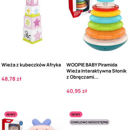
Wieża z kubeczków Afryka
WOOPIE BABY Piramida
Wieża Interaktywna Słonik
z Obręczami...
Cena
48,78 zł
Cena
40,95 zł
NOWY
NOWY
CHWILOWO NIEDOSTĘPNE