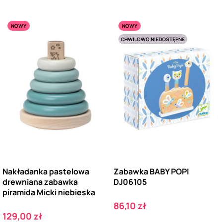
NOWY
NOWY
CHWILOWO NIEDOSTĘPNE
Nakładanka pastelowa
Zabawka BABY POPI
drewniana zabawka
DJ06105
piramida Micki niebieska
Cena
86,10 zł
Cena
129,00 zł