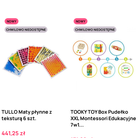
NOWY
NOWY
CHWILOWO NIEDOSTĘPNE
CHWILOWO NIEDOSTĘPNE
TULLO Maty płynne z
TOOKY TOY Box Pudełko
teksturą 6 szt.
XXL Montessori Edukacyjne
7w1...
Cena
441,25 zł