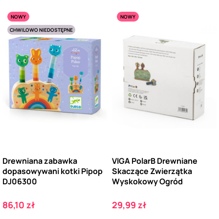
NOWY
NOWY
CHWILOWO NIEDOSTĘPNE
Drewniana zabawka
VIGA PolarB Drewniane
dopasowywani kotki Pipop
Skaczące Zwierzątka
DJ06300
Wyskokowy Ogród
Cena
Cena
86,10 zł
29,99 zł