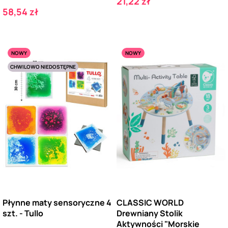
Cena
21,22 zł
Cena
58,54 zł
NOWY
NOWY
CHWILOWO NIEDOSTĘPNE
Płynne maty sensoryczne 4
CLASSIC WORLD
szt. - Tullo
Drewniany Stolik
Aktywności "Morskie