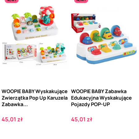
WOOPIE BABY Wyskakujące
WOOPIE BABY Zabawka
Zwierzątka Pop Up Karuzela
Edukacyjna Wyskakujące
Zabawka...
Pojazdy POP-UP
Cena
Cena
45,01 zł
45,01 zł