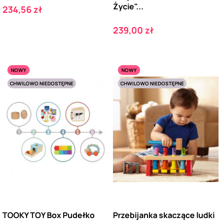
Życie"...
Cena
234,56 zł
Cena
239,00 zł
NOWY
NOWY
CHWILOWO NIEDOSTĘPNE
CHWILOWO NIEDOSTĘPNE
TOOKY TOY Box Pudełko
Przebijanka skaczące ludki