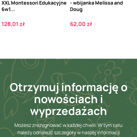
XXL Montessori Edukacyjne
- wbijanka Melissa and
6w1...
Doug
Cena
Cena
128,01 zł
62,00 zł
Otrzymuj informację o
nowościach i
wyprzedażach
Możesz zrezygnować w każdej chwili. W tym celu
należy odnaleźć szczegóły w naszej informacji