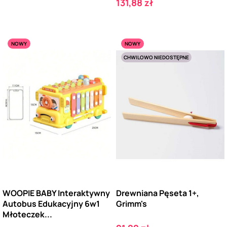
Cena
131,88 zł
NOWY
NOWY
CHWILOWO NIEDOSTĘPNE
WOOPIE BABY Interaktywny
Drewniana Pęseta 1+,
Autobus Edukacyjny 6w1
Grimm's
Młoteczek...