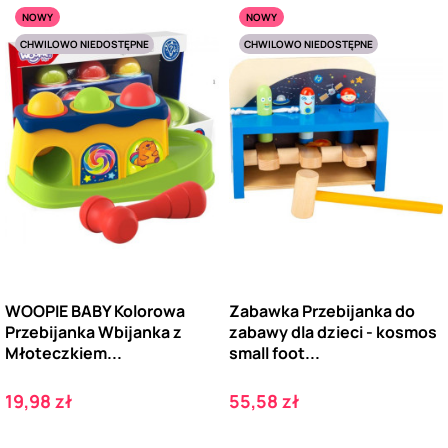
NOWY
NOWY
CHWILOWO NIEDOSTĘPNE
CHWILOWO NIEDOSTĘPNE
WOOPIE BABY Kolorowa
Zabawka Przebijanka do
Przebijanka Wbijanka z
zabawy dla dzieci - kosmos
Młoteczkiem...
small foot...
Cena
Cena
19,98 zł
55,58 zł