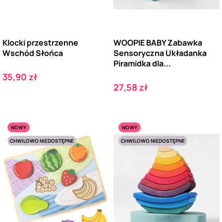
Klocki przestrzenne
WOOPIE BABY Zabawka
Wschód Słońca
Sensoryczna Układanka
Piramidka dla...
Cena
35,90 zł
Cena
27,58 zł
NOWY
NOWY
CHWILOWO NIEDOSTĘPNE
CHWILOWO NIEDOSTĘPNE