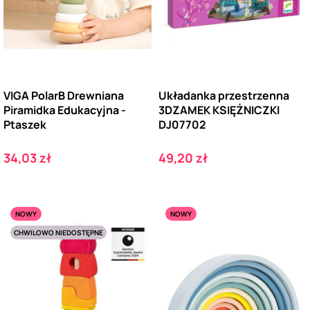
VIGA PolarB Drewniana
Układanka przestrzenna
Piramidka Edukacyjna -
3DZAMEK KSIĘŻNICZKI
Ptaszek
DJ07702
Cena
Cena
34,03 zł
49,20 zł
NOWY
NOWY
CHWILOWO NIEDOSTĘPNE