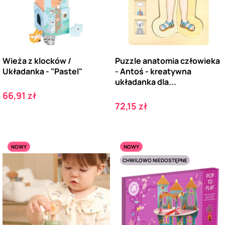
Wieża z klocków /
Puzzle anatomia człowieka
Układanka - "Pastel"
- Antoś - kreatywna
układanka dla...
Cena
66,91 zł
Cena
72,15 zł
NOWY
NOWY
CHWILOWO NIEDOSTĘPNE