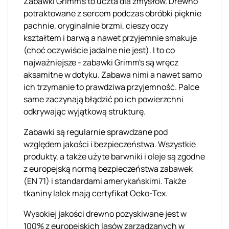
Zabawki
Grimm's
to uczta dla zmysłów. Drewno
potraktowane z sercem podczas obróbki pięknie
pachnie, oryginalnie brzmi, cieszy oczy
kształtem i barwą a nawet przyjemnie smakuje
(choć oczywiście jadalne nie jest). I to co
najważniejsze - zabawki
Grimm's
są wręcz
aksamitne w dotyku. Zabawa nimi a nawet samo
ich trzymanie to prawdziwa przyjemność. Palce
same zaczynają błądzić po ich powierzchni
odkrywając wyjątkową strukturę.
Zabawki są regularnie sprawdzane pod
względem jakości i bezpieczeństwa. Wszystkie
produkty, a także użyte barwniki i oleje są zgodne
z europejską normą bezpieczeństwa zabawek
(EN 71) i standardami amerykańskimi. Także
tkaniny lalek mają certyfikat
Oeko
-Tex.
Wysokiej jakości drewno pozyskiwane jest w
100% z europejskich lasów zarządzanych w