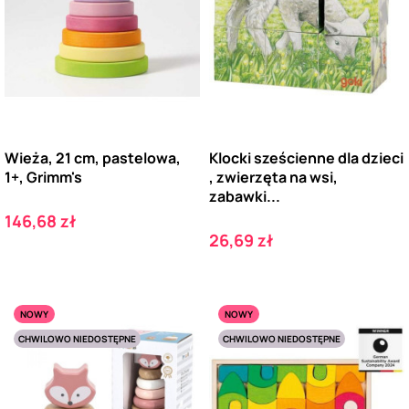
Wieża, 21 cm, pastelowa,
Klocki sześcienne dla dzieci
1+, Grimm's
, zwierzęta na wsi,
zabawki...
Cena
146,68 zł
Cena
26,69 zł
NOWY
NOWY
CHWILOWO NIEDOSTĘPNE
CHWILOWO NIEDOSTĘPNE