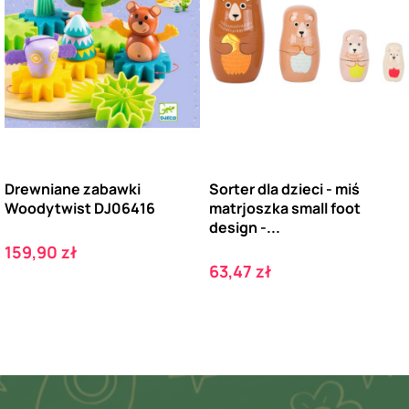
Drewniane zabawki
Sorter dla dzieci - miś
Woodytwist DJ06416
matrjoszka small foot
design -...
Cena
159,90 zł
Cena
63,47 zł