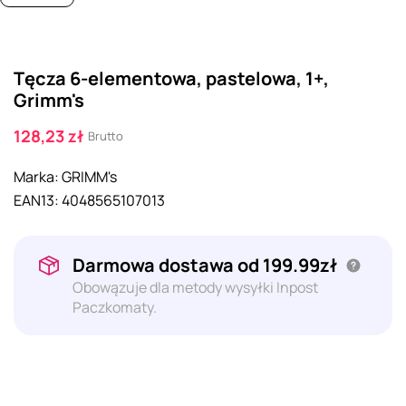
Tęcza 6-elementowa, pastelowa, 1+,
Grimm's
128,23 zł
Brutto
Marka:
GRIMM's
EAN13:
4048565107013
Darmowa dostawa od 199.99zł
Obowązuje dla metody wysyłki Inpost
Paczkomaty.