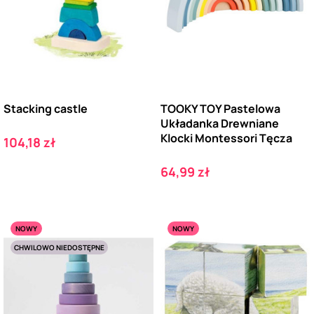
Stacking castle
TOOKY TOY Pastelowa
Układanka Drewniane
Klocki Montessori Tęcza
Cena
104,18 zł
Cena
64,99 zł
NOWY
NOWY
CHWILOWO NIEDOSTĘPNE