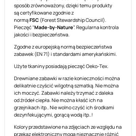
sposób zrównoważony, dzięki temu produkty
są
certyfikowane zgodnie z
normą
FSC
(
Forest
Stewardship
Council
).
Pieczęć "
Made
-by-Nature
”. Regularna kontrola
jakości i bezpieczeństwa.
Zgodne z europejską normą bezpieczeństwa
zabawek (EN 71) i standardami amerykańskimi.
Użyte tkaniny posiadają pieczęć
Oeko
-Tex.
Drewniane zabawki w razie konieczności można
delikatnie czyścić wilgotną szmatką
. Nie można
ich moczyć. Zabawki należy
trzymać
z daleka
od
źródeł
ciepła. Nie można kłaść ich na
grzejnikach
itp..
Nie
wolno czyść ich
środkami
dezynfekującymi, gorącą wodą
itp..
!
Kolory przedstawione na zdjęciach ze względu na
przekaz elektroniczny mogą nieznacznie różnić