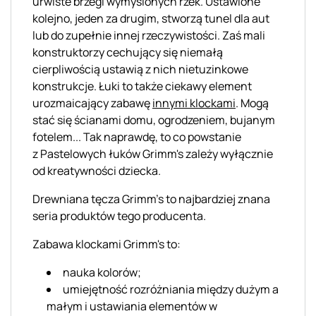
urwiste brzegi wymyślonych rzek. Ustawione
kolejno, jeden za drugim, stworzą tunel dla aut
lub do zupełnie innej rzeczywistości. Zaś mali
konstruktorzy cechujący się niemałą
cierpliwością ustawią z nich nietuzinkowe
konstrukcje. Łuki to także ciekawy element
urozmaicający zabawę
innymi klockami
. Mogą
stać się ścianami domu, ogrodzeniem, bujanym
fotelem... Tak naprawdę, to co powstanie
z Pastelowych łuków Grimm's zależy wyłącznie
od kreatywności dziecka.
Drewniana tęcza Grimm's to najbardziej znana
seria produktów tego producenta.
Zabawa klockami
Grimm's
to
:
nauka kolorów;
umiejętność rozróżniania między dużym a
małym i ustawiania elementów w