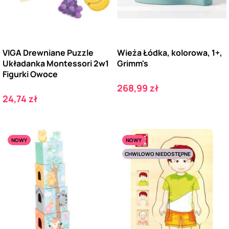
VIGA Drewniane Puzzle
Wieża Łódka, kolorowa, 1+,
Układanka Montessori 2w1
Grimm's
Figurki Owoce
Cena
268,99 zł
Cena
24,74 zł
NOWY
NOWY
CHWILOWO NIEDOSTĘPNE