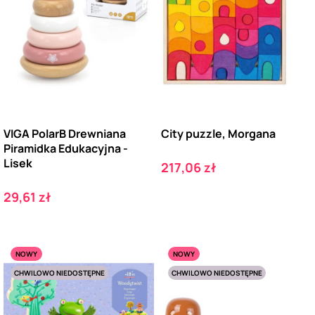
VIGA PolarB Drewniana
City puzzle, Morgana
Piramidka Edukacyjna -
Lisek
Cena
217,06 zł
Cena
29,61 zł
NOWY
NOWY
CHWILOWO NIEDOSTĘPNE
CHWILOWO NIEDOSTĘPNE