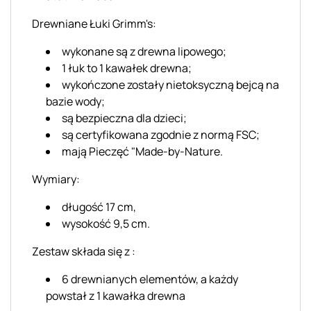
Drewniane Łuki
Grimm's
:
wykonane są z drewna lipowego;
1 łuk to 1 kawałek drewna;
wykończone zostały nietoksyczną bejcą na
bazie wody;
są bezpieczna dla dzieci;
są certyfikowana zgodnie z normą FSC;
mają Pieczęć "Made-by-Nature.
Wymiary:
długość 17 cm,
wysokość 9,5 cm.
Zestaw składa się z :
6 drewnianych elementów, a każdy
powstał z 1 kawałka drewna