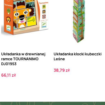
Układanka w drewnianej
Układanka klocki kubeczki
ramce TOURNANIMO
Leśne
DJ01953
Cena
38,79 zł
Cena
66,11 zł