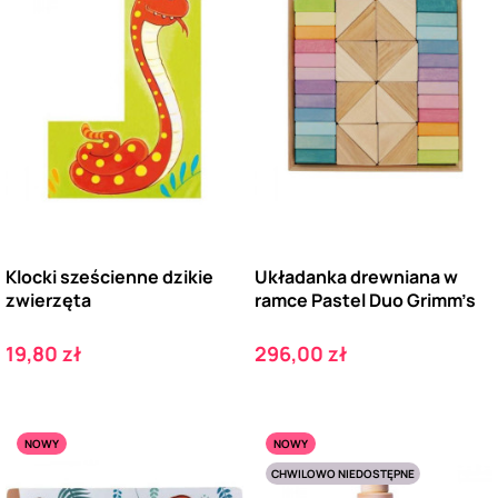
Klocki sześcienne dzikie
Układanka drewniana w
zwierzęta
ramce Pastel Duo Grimm’s
Cena
Cena
19,80 zł
296,00 zł
NOWY
NOWY
CHWILOWO NIEDOSTĘPNE