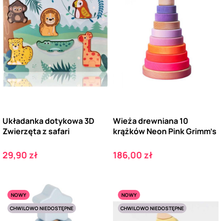
Układanka dotykowa 3D
Wieża drewniana 10
Zwierzęta z safari
krążków Neon Pink Grimm’s
Cena
Cena
29,90 zł
186,00 zł
NOWY
NOWY
CHWILOWO NIEDOSTĘPNE
CHWILOWO NIEDOSTĘPNE