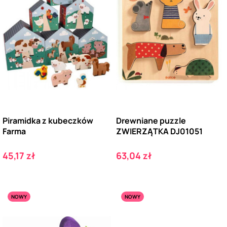
Piramidka z kubeczków
Drewniane puzzle
Farma
ZWIERZĄTKA DJ01051
Cena
Cena
45,17 zł
63,04 zł
NOWY
NOWY