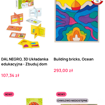
DAL NEGRO, 3D Układanka
Building bricks, Ocean
edukacyjna - Zbuduj dom
Cena
293,00 zł
Cena
107,34 zł
NOWY
NOWY
CHWILOWO NIEDOSTĘPNE