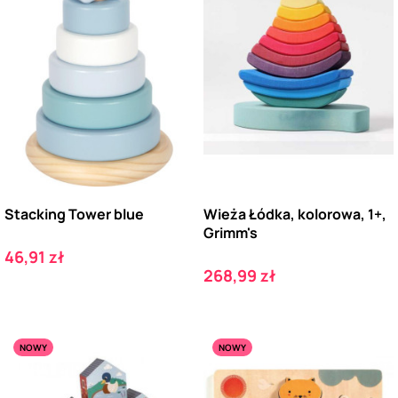
Stacking Tower blue
Wieża Łódka, kolorowa, 1+,
Grimm's
Cena
46,91 zł
Cena
268,99 zł
NOWY
NOWY