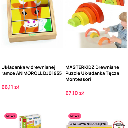
Układanka w drewnianej
MASTERKIDZ Drewniane
ramce ANIMOROLL DJ01955
Puzzle Układanka Tęcza
Montessori
Cena
66,11 zł
Cena
67,10 zł
NOWY
NOWY
CHWILOWO NIEDOSTĘPNE