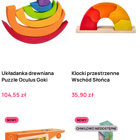
Układanka drewniana
Klocki przestrzenne
Puzzle Oculus Goki
Wschód Słońca
Cena
Cena
104,55 zł
35,90 zł
NOWY
NOWY
CHWILOWO NIEDOSTĘPNE