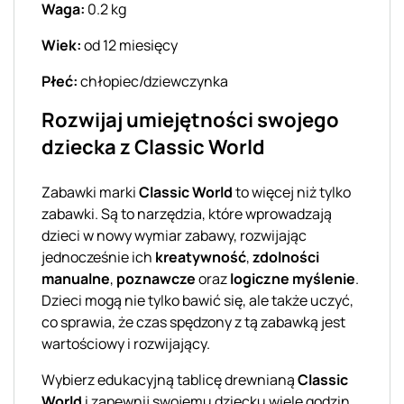
Waga:
0.2 kg
Wiek:
od 12 miesięcy
Płeć:
chłopiec/dziewczynka
Rozwijaj umiejętności swojego
dziecka z Classic World
Zabawki marki
Classic World
to więcej niż tylko
zabawki. Są to narzędzia, które wprowadzają
dzieci w nowy wymiar zabawy, rozwijając
jednocześnie ich
kreatywność
,
zdolności
manualne
,
poznawcze
oraz
logiczne myślenie
.
Dzieci mogą nie tylko bawić się, ale także uczyć,
co sprawia, że czas spędzony z tą zabawką jest
wartościowy i rozwijający.
Wybierz edukacyjną tablicę drewnianą
Classic
World
i zapewnij swojemu dziecku wiele godzin