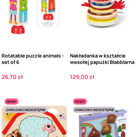
Rotatable puzzle animals -
Nakładanka w kształcie
set of 6
wesołej papużki Blabblarna
Cena
Cena
26,70 zł
129,00 zł
NOWY
NOWY
CHWILOWO NIEDOSTĘPNE
CHWILOWO NIEDOSTĘPNE