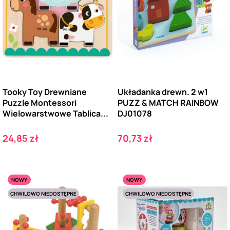
Tooky Toy Drewniane
Układanka drewn. 2 w1
Puzzle Montessori
PUZZ & MATCH RAINBOW
Wielowarstwowe Tablica...
DJ01078
Cena
Cena
24,85 zł
70,73 zł
NOWY
NOWY
CHWILOWO NIEDOSTĘPNE
CHWILOWO NIEDOSTĘPNE