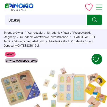
Strona główna
Wg. rodzaju
Układanki / Puzzle / Przesuwanki /
Magnesy
Układanki warstwowe i przestrzenne
CLASSIC WORLD
Tablica Edukacyjna Ciało Ludzkie Układanka Klocki Puzzle dla Dzieci
Dopasuj MONTESSORI 19 el.
NOWY
0
CHWILOWO NIEDOSTĘPNE