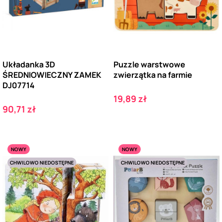
Układanka 3D
Puzzle warstwowe
ŚREDNIOWIECZNY ZAMEK
zwierzątka na farmie
DJ07714
Cena
19,89 zł
Cena
90,71 zł
NOWY
NOWY
CHWILOWO NIEDOSTĘPNE
CHWILOWO NIEDOSTĘPNE