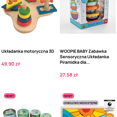
Układanka motoryczna 3D
WOOPIE BABY Zabawka
Sensoryczna Układanka
Piramidka dla...
Cena
49,90 zł
Cena
27,58 zł
NOWY
NOWY
CHWILOWO NIEDOSTĘPNE