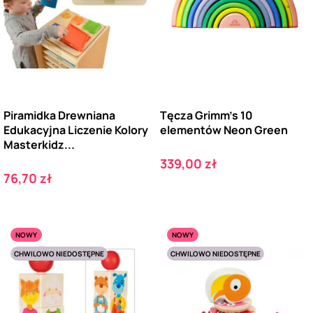
Piramidka Drewniana
Tęcza Grimm’s 10
Edukacyjna Liczenie Kolory
elementów Neon Green
Masterkidz...
Cena
339,00 zł
Cena
76,70 zł
NOWY
NOWY
CHWILOWO NIEDOSTĘPNE
CHWILOWO NIEDOSTĘPNE