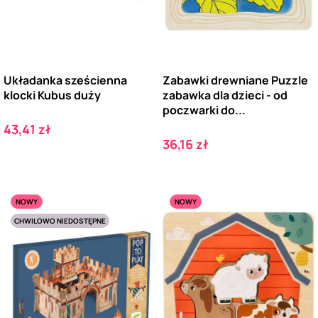
Układanka sześcienna
Zabawki drewniane Puzzle
klocki Kubus duży
zabawka dla dzieci - od
poczwarki do...
Cena
43,41 zł
Cena
36,16 zł
NOWY
NOWY
CHWILOWO NIEDOSTĘPNE