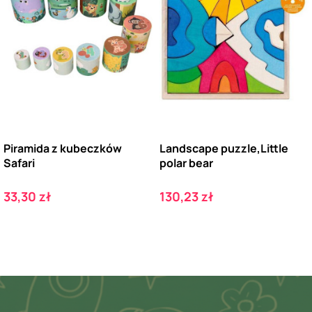
Piramida z kubeczków
Landscape puzzle,Little
Safari
polar bear
Cena
Cena
33,30 zł
130,23 zł