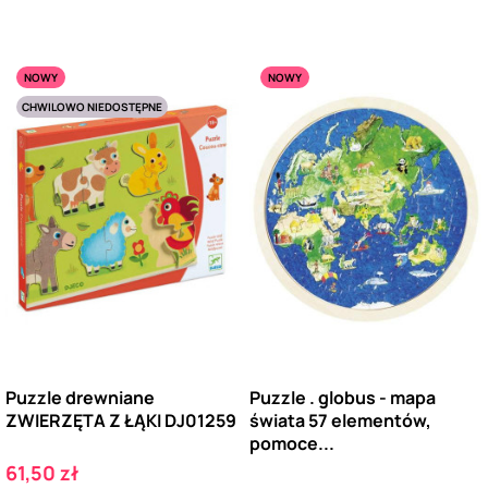
NOWY
NOWY
CHWILOWO NIEDOSTĘPNE
Puzzle drewniane
Puzzle . globus - mapa
ZWIERZĘTA Z ŁĄKI DJ01259
świata 57 elementów,
pomoce...
Cena
61,50 zł