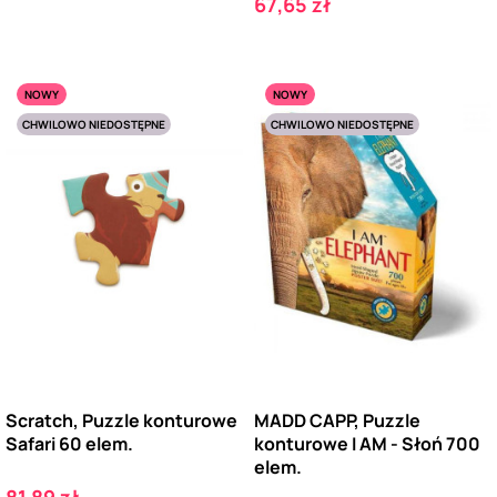
Cena
67,65 zł
NOWY
NOWY
CHWILOWO NIEDOSTĘPNE
CHWILOWO NIEDOSTĘPNE
Scratch, Puzzle konturowe
MADD CAPP, Puzzle
Safari 60 elem.
konturowe I AM - Słoń 700
elem.
Cena
81,89 zł