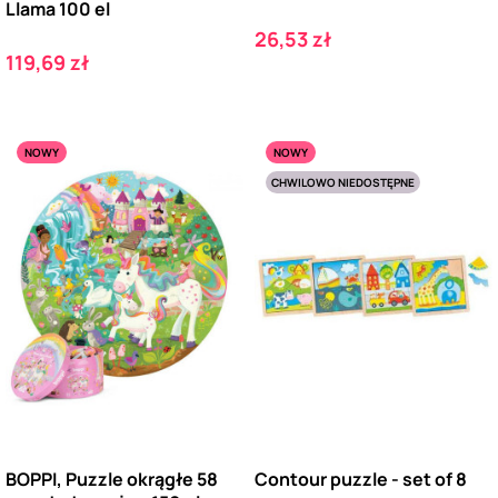
Llama 100 el
Cena
26,53 zł
Cena
119,69 zł
NOWY
NOWY
CHWILOWO NIEDOSTĘPNE
BOPPI, Puzzle okrągłe 58
Contour puzzle - set of 8