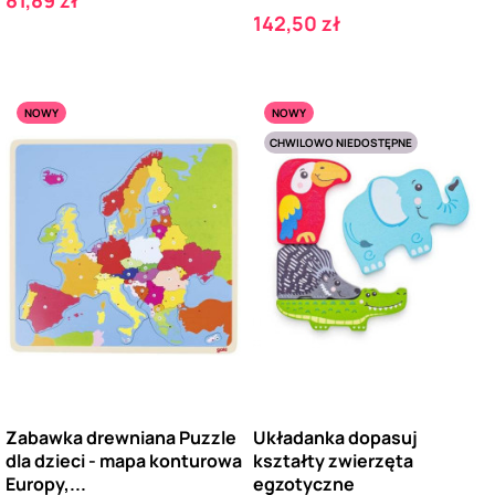
Cena
142,50 zł
NOWY
NOWY
CHWILOWO NIEDOSTĘPNE
Zabawka drewniana Puzzle
Układanka dopasuj
dla dzieci - mapa konturowa
kształty zwierzęta
Europy,...
egzotyczne