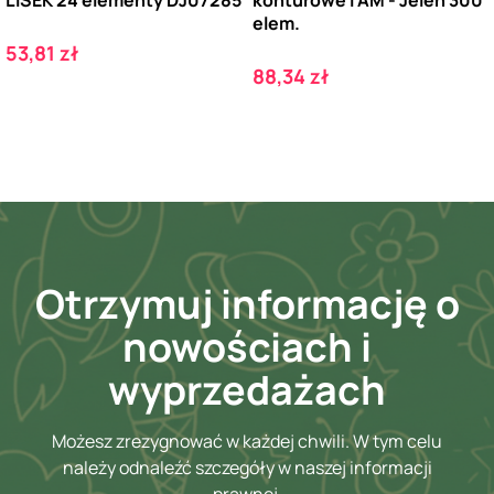
LISEK 24 elementy DJ07285
konturowe I AM - Jeleń 300
elem.
Cena
53,81 zł
Cena
88,34 zł
Otrzymuj informację o
nowościach i
wyprzedażach
Możesz zrezygnować w każdej chwili. W tym celu
należy odnaleźć szczegóły w naszej informacji
prawnej.