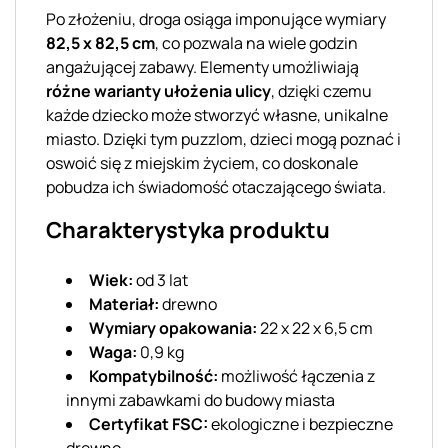
Po złożeniu, droga osiąga imponujące wymiary
82,5 x 82,5 cm
, co pozwala na wiele godzin
angażującej zabawy. Elementy umożliwiają
różne warianty ułożenia ulicy
, dzięki czemu
każde dziecko może stworzyć własne, unikalne
miasto. Dzięki tym puzzlom, dzieci mogą poznać i
oswoić się z miejskim życiem, co doskonale
pobudza ich świadomość otaczającego świata.
Charakterystyka produktu
Wiek:
od 3 lat
Materiał:
drewno
Wymiary opakowania:
22 x 22 x 6,5 cm
Waga:
0,9 kg
Kompatybilność:
możliwość łączenia z
innymi zabawkami do budowy miasta
Certyfikat FSC:
ekologiczne i bezpieczne
drewno