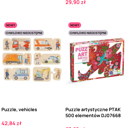
Cena
29,90 zł
NOWY
NOWY
CHWILOWO NIEDOSTĘPNE
CHWILOWO NIEDOSTĘPNE
Puzzle, vehicles
Puzzle artystyczne PTAK
500 elementów DJ07668
Cena
42,84 zł