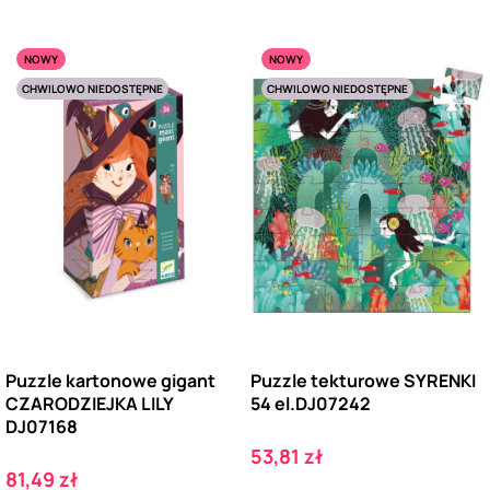
NOWY
NOWY
CHWILOWO NIEDOSTĘPNE
CHWILOWO NIEDOSTĘPNE
Puzzle kartonowe gigant
Puzzle tekturowe SYRENKI
CZARODZIEJKA LILY
54 el.DJ07242
DJ07168
Cena
53,81 zł
Cena
81,49 zł