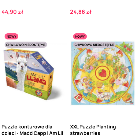
Cena
Cena
44,90 zł
24,88 zł
NOWY
NOWY
CHWILOWO NIEDOSTĘPNE
CHWILOWO NIEDOSTĘPNE
Puzzle konturowe dla
XXL Puzzle Planting
dzieci - Madd Capp I Am Lil
strawberries