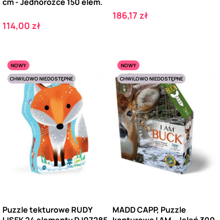
cm - Jednorożce 150 elem.
Cena
186,17 zł
Cena
114,00 zł
NOWY
NOWY
CHWILOWO NIEDOSTĘPNE
CHWILOWO NIEDOSTĘPNE
Puzzle tekturowe RUDY
MADD CAPP, Puzzle