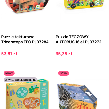
Puzzle tekturowe
Puzzle TĘCZOWY
Triceratops TEO DJ07284
AUTOBUS 16 el.DJ07272
Cena
Cena
53,81 zł
35,36 zł
NOWY
NOWY
CHWILOWO NIEDOSTĘPNE