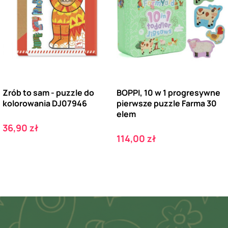
Zrób to sam - puzzle do
BOPPI, 10 w 1 progresywne
kolorowania DJ07946
pierwsze puzzle Farma 30
elem
Cena
36,90 zł
Cena
114,00 zł