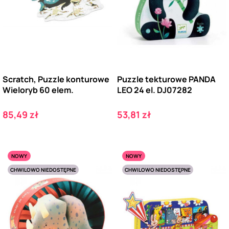
Scratch, Puzzle konturowe
Puzzle tekturowe PANDA
Wieloryb 60 elem.
LEO 24 el. DJ07282
Cena
Cena
85,49 zł
53,81 zł
NOWY
NOWY
CHWILOWO NIEDOSTĘPNE
CHWILOWO NIEDOSTĘPNE