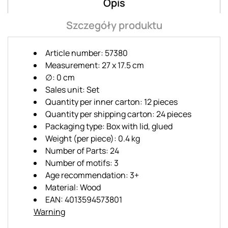
Opis
Szczegóły produktu
Article number: 57380
Measurement: 27 x 17.5 cm
∅: 0 cm
Sales unit: Set
Quantity per inner carton: 12 pieces
Quantity per shipping carton: 24 pieces
Packaging type: Box with lid, glued
Weight (per piece): 0.4 kg
Number of Parts: 24
Number of motifs: 3
Age recommendation: 3+
Material: Wood
EAN: 4013594573801
Warning