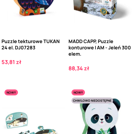
Puzzle tekturowe TUKAN
MADD CAPP, Puzzle
24 el. DJ07283
konturowe I AM - Jeleń 300
elem.
Cena
53,81 zł
Cena
88,34 zł
NOWY
NOWY
CHWILOWO NIEDOSTĘPNE