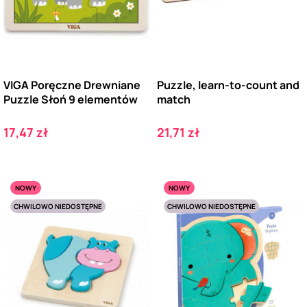
VIGA Poręczne Drewniane
Puzzle, learn-to-count and
Puzzle Słoń 9 elementów
match
Cena
Cena
17,47 zł
21,71 zł
NOWY
NOWY
CHWILOWO NIEDOSTĘPNE
CHWILOWO NIEDOSTĘPNE