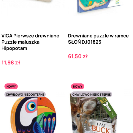
VIGA Pierwsze drewniane
Drewniane puzzle w ramce
Puzzle maluszka
SŁOŃ DJ01823
Hipopotam
Cena
61,50 zł
Cena
11,98 zł
NOWY
NOWY
CHWILOWO NIEDOSTĘPNE
CHWILOWO NIEDOSTĘPNE