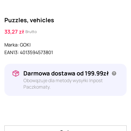
Puzzles, vehicles
33,27 zł
Brutto
Marka:
GOKI
EAN13:
4013594573801
Darmowa dostawa od 199.99zł
Obowązuje dla metody wysyłki Inpost
Paczkomaty.