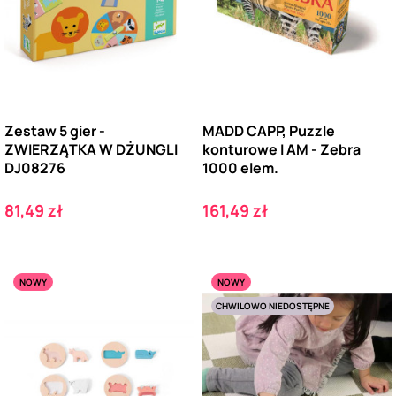
Zestaw 5 gier -
MADD CAPP, Puzzle
ZWIERZĄTKA W DŻUNGLI
konturowe I AM - Zebra
DJ08276
1000 elem.
Cena
Cena
81,49 zł
161,49 zł
NOWY
NOWY
CHWILOWO NIEDOSTĘPNE