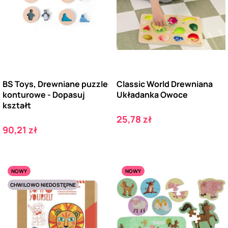
BS Toys, Drewniane puzzle
Classic World Drewniana
konturowe - Dopasuj
Układanka Owoce
kształt
Cena
25,78 zł
Cena
90,21 zł
NOWY
NOWY
CHWILOWO NIEDOSTĘPNE