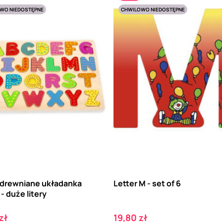
WO NIEDOSTĘPNE
CHWILOWO NIEDOSTĘPNE
 drewniane układanka
Letter M - set of 6
 - duże litery
Cena
zł
19,80 zł