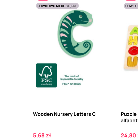
CHWILOWO NIEDOSTĘPNE
CHWILO
Wooden Nursery Letters C
Puzzle
alfabet
Cena
Cena
5,68 zł
24,80 