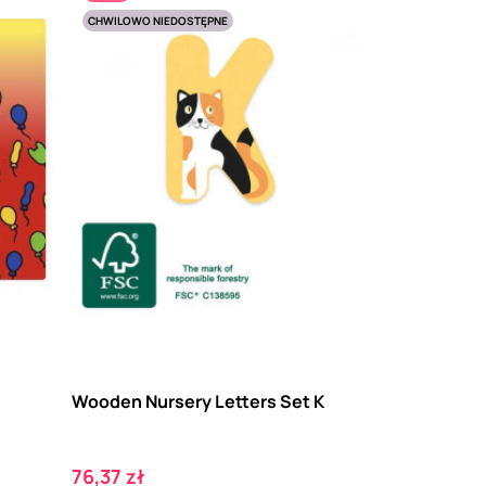
CHWILOWO NIEDOSTĘPNE
Wooden Nursery Letters Set K
Cena
76,37 zł