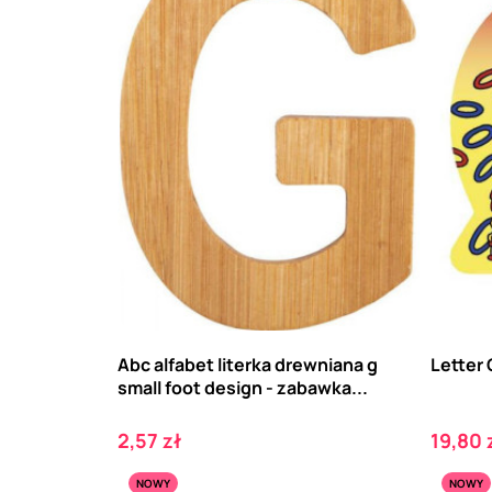
Abc alfabet literka drewniana g
Letter 
small foot design - zabawka...
Cena
Cena
2,57 zł
19,80 
NOWY
NOWY