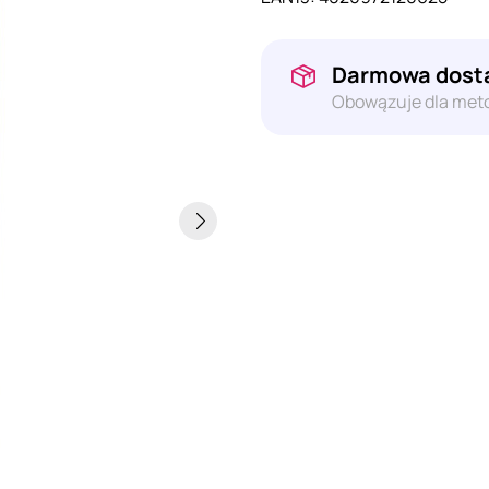
Darmowa dosta
Obowązuje dla meto