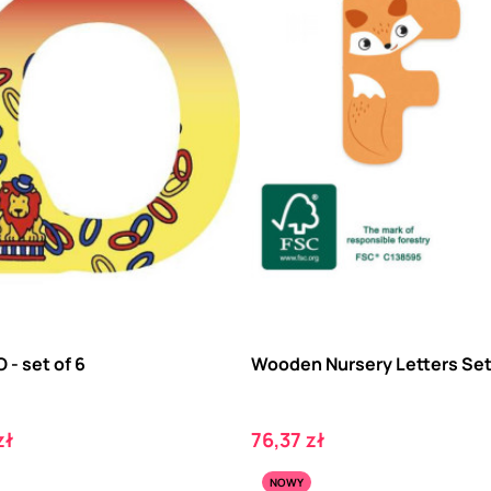
O - set of 6
Wooden Nursery Letters Set
Cena
zł
76,37 zł
NOWY