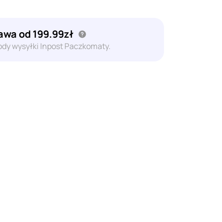
wa od 199.99zł
dy wysyłki Inpost Paczkomaty.