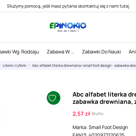
Służymy pomocą, jeśli masz pytania skontaktuj się z nami tutaj
awki Wg. Rodzaju
Zabawa W ...
Zabawki Do Nauki
An
Literki i cyferki
Abc alfabet literka drewniana i small foot design - zabawka d
Abc alfabet literka dr
0
zabawka drewniana, 
2,57 zł
Brutto
Marka:
Small Foot Design
EAN13:
4020972120625