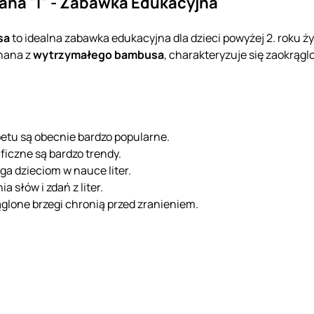
iana "I" - Zabawka Edukacyjna
sa
to idealna zabawka edukacyjna dla dzieci powyżej 2. roku ż
onana z
wytrzymałego bambusa
, charakteryzuje się zaokrąg
etu są obecnie bardzo popularne.
ficzne są bardzo trendy.
a dzieciom w nauce liter.
 słów i zdań z liter.
glone brzegi chronią przed zranieniem.