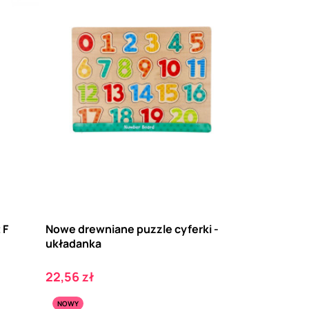
 F
Nowe drewniane puzzle cyferki -
układanka
Cena
22,56 zł
NOWY