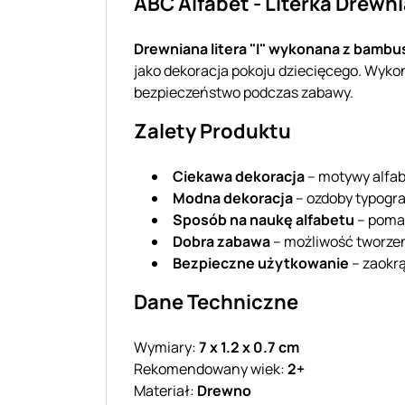
ABC Alfabet - Literka Drewn
Drewniana litera "I" wykonana z bambu
jako dekoracja pokoju dziecięcego. Wyk
bezpieczeństwo podczas zabawy.
Zalety Produktu
Ciekawa dekoracja
– motywy alfab
Modna dekoracja
– ozdoby typogra
Sposób na naukę alfabetu
– pomag
Dobra zabawa
– możliwość tworzenia
Bezpieczne użytkowanie
– zaokrą
Dane Techniczne
Wymiary:
7 x 1.2 x 0.7 cm
Rekomendowany wiek:
2+
Materiał:
Drewno