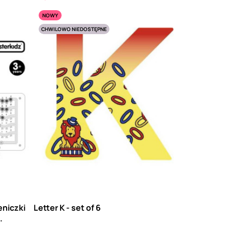
NOWY
CHWILOWO NIEDOSTĘPNE
niczki
Letter K - set of 6
.