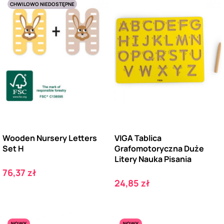
CHWILOWO NIEDOSTĘPNE
Wooden Nursery Letters
VIGA Tablica
Set H
Grafomotoryczna Duże
Litery Nauka Pisania
Cena
76,37 zł
Cena
24,85 zł
NOWY
NOWY