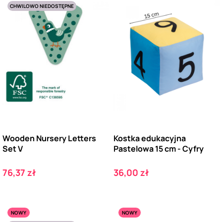
CHWILOWO NIEDOSTĘPNE
Wooden Nursery Letters
Kostka edukacyjna
Set V
Pastelowa 15 cm - Cyfry
Cena
Cena
76,37 zł
36,00 zł
NOWY
NOWY