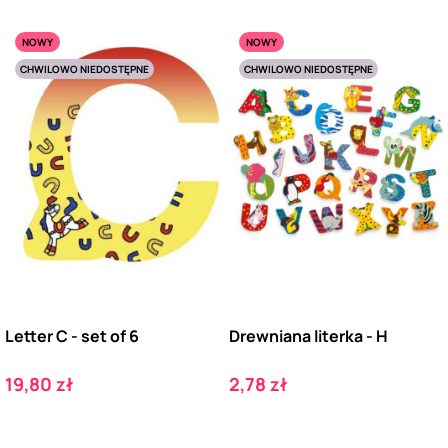
NOWY
NOWY
CHWILOWO NIEDOSTĘPNE
CHWILOWO NIEDOSTĘPNE
Letter C - set of 6
Drewniana literka - H
Cena
Cena
19,80 zł
2,78 zł