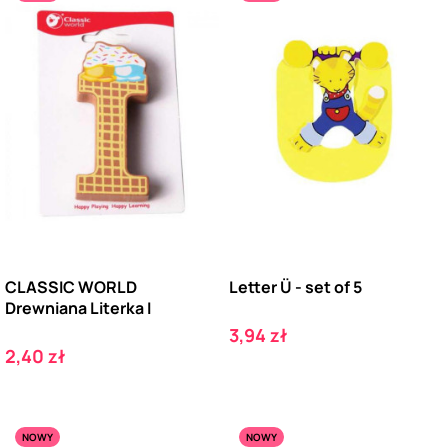
CLASSIC WORLD
Letter Ü - set of 5
Drewniana Literka I
Cena
3,94 zł
Cena
2,40 zł
NOWY
NOWY