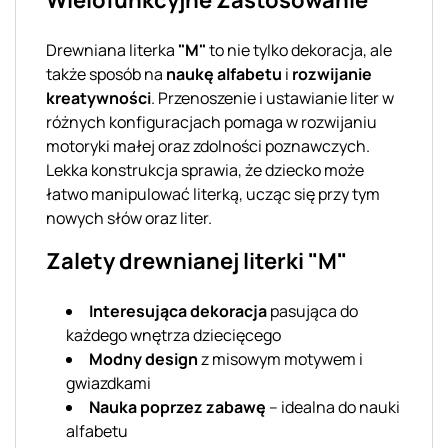
Drewniana literka
"M"
to nie tylko dekoracja, ale
także sposób na
naukę alfabetu
i
rozwijanie
kreatywności
. Przenoszenie i ustawianie liter w
różnych konfiguracjach pomaga w rozwijaniu
motoryki małej oraz zdolności poznawczych.
Lekka konstrukcja sprawia, że dziecko może
łatwo manipulować literką, ucząc się przy tym
nowych słów oraz liter.
Zalety drewnianej literki "M"
Interesująca dekoracja
pasująca do
każdego wnętrza dziecięcego
Modny design
z misowym motywem i
gwiazdkami
Nauka poprzez zabawę
– idealna do nauki
alfabetu