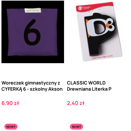
Woreczek gimnastyczny z
CLASSIC WORLD
CYFERKĄ 6 - szkolny Akson
Drewniana Literka P
Cena
Cena
6,90 zł
2,40 zł
NOWY
NOWY