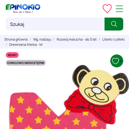
Strona główna
Wg. rodzaju
Rozwój malucha - do 3 lat
Literki i cyferki
Drewniana literka - M
NOWY
0
CHWILOWO NIEDOSTĘPNE