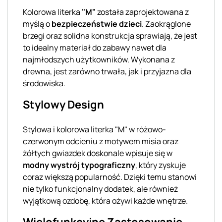
Kolorowa literka
"M"
została zaprojektowana z
myślą o
bezpieczeństwie dzieci
. Zaokrąglone
brzegi oraz solidna konstrukcja sprawiają, że jest
to idealny materiał do zabawy nawet dla
najmłodszych użytkowników. Wykonana z
drewna, jest zarówno trwała, jak i przyjazna dla
środowiska.
Stylowy Design
Stylowa i kolorowa literka "M" w różowo-
czerwonym odcieniu z motywem misia oraz
żółtych gwiazdek doskonale wpisuje się w
modny wystrój typograficzny
, który zyskuje
coraz większą popularność. Dzięki temu stanowi
nie tylko funkcjonalny dodatek, ale również
wyjątkową ozdobę, która ożywi każde wnętrze.
Wielofunkcyjne Zastosowanie