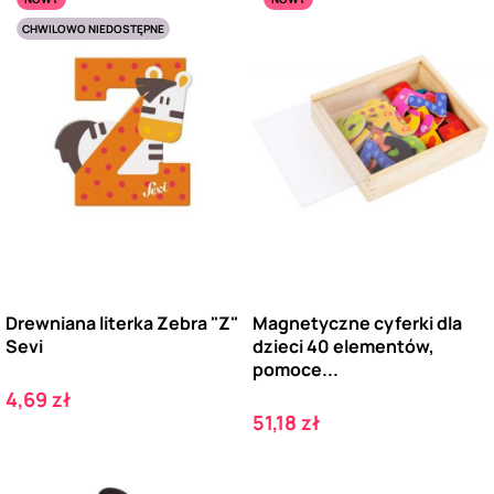
CHWILOWO NIEDOSTĘPNE
Drewniana literka Zebra "Z"
Magnetyczne cyferki dla
Sevi
dzieci 40 elementów,
pomoce...
Cena
4,69 zł
Cena
51,18 zł