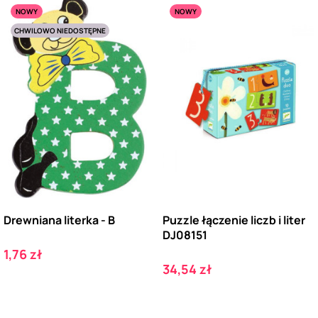
NOWY
NOWY
CHWILOWO NIEDOSTĘPNE
Drewniana literka - B
Puzzle łączenie liczb i liter
DJ08151
Cena
1,76 zł
Cena
34,54 zł