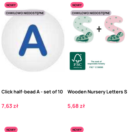
NOWY
NOWY
CHWILOWO NIEDOSTĘPNE
CHWILOWO NIEDOSTĘPNE
Click half-bead A - set of 10
Wooden Nursery Letters S
Cena
Cena
7,63 zł
5,68 zł
NOWY
NOWY