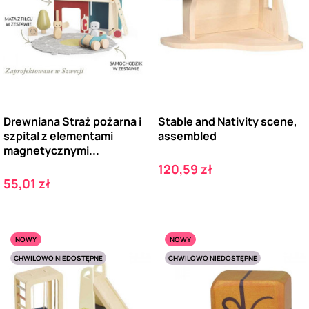
Drewniana Straż pożarna i
Stable and Nativity scene,
szpital z elementami
assembled
magnetycznymi...
Cena
120,59 zł
Cena
55,01 zł
NOWY
NOWY
CHWILOWO NIEDOSTĘPNE
CHWILOWO NIEDOSTĘPNE