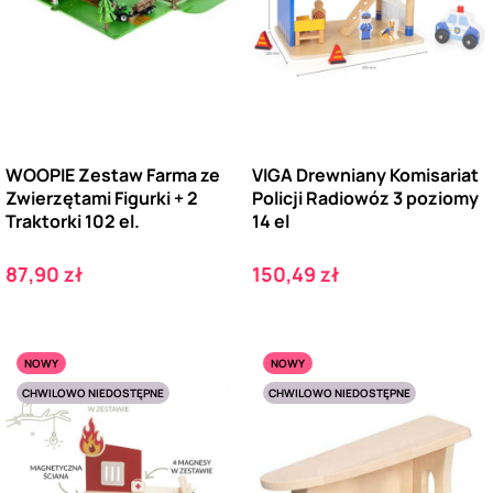
WOOPIE Zestaw Farma ze
VIGA Drewniany Komisariat
Zwierzętami Figurki + 2
Policji Radiowóz 3 poziomy
Traktorki 102 el.
14 el
Cena
Cena
87,90 zł
150,49 zł
NOWY
NOWY
CHWILOWO NIEDOSTĘPNE
CHWILOWO NIEDOSTĘPNE