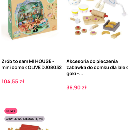
Zrób to sam MI HOUSE -
Akcesoria do pieczenia
mini domek OLIVE DJ08032
zabawka do domku dla lalek
goki -...
Cena
104,55 zł
Cena
36,90 zł
NOWY
CHWILOWO NIEDOSTĘPNE