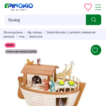
Strona główna
Wg. rodzaju
Domki dla lalek, z zamkami, mebelki do
domków
Inne
Noah's Ark
NOWY
0
CHWILOWO NIEDOSTĘPNE