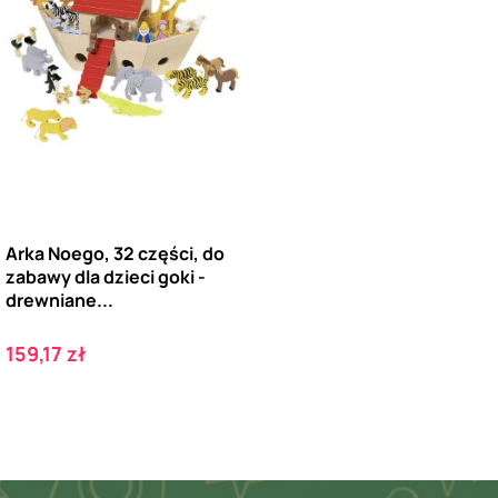
Arka Noego, 32 części, do
zabawy dla dzieci goki -
drewniane...
Cena
159,17 zł