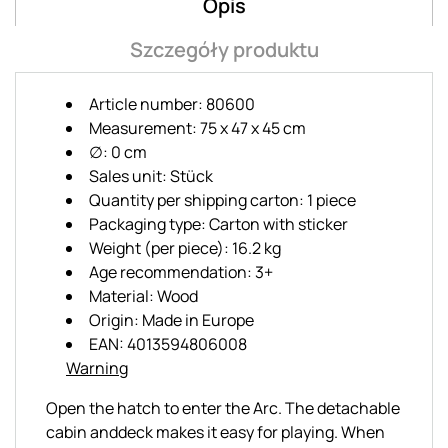
Opis
Szczegóły produktu
Article number: 80600
Measurement: 75 x 47 x 45 cm
∅: 0 cm
Sales unit: Stück
Quantity per shipping carton: 1 piece
Packaging type: Carton with sticker
Weight (per piece): 16.2 kg
Age recommendation: 3+
Material: Wood
Origin: Made in Europe
EAN: 4013594806008
Warning
Open the hatch to enter the Arc. The detachable
cabin anddeck makes it easy for playing. When