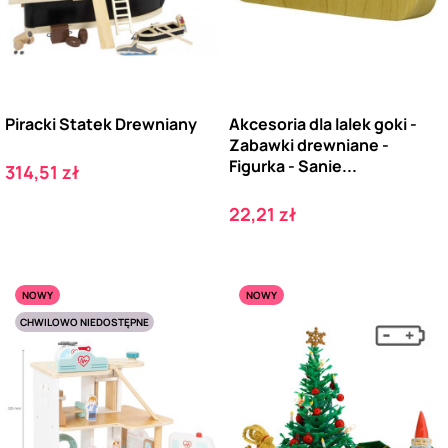
Piracki Statek Drewniany
Akcesoria dla lalek goki -
Zabawki drewniane -
Figurka - Sanie...
Cena
314,51 zł
Cena
22,21 zł
NOWY
NOWY
CHWILOWO NIEDOSTĘPNE