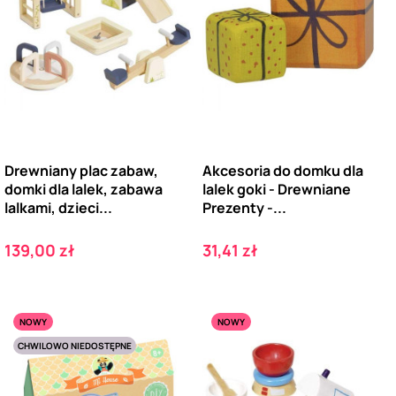
Drewniany plac zabaw,
Akcesoria do domku dla
domki dla lalek, zabawa
lalek goki - Drewniane
lalkami, dzieci...
Prezenty -...
Cena
Cena
139,00 zł
31,41 zł
NOWY
NOWY
CHWILOWO NIEDOSTĘPNE