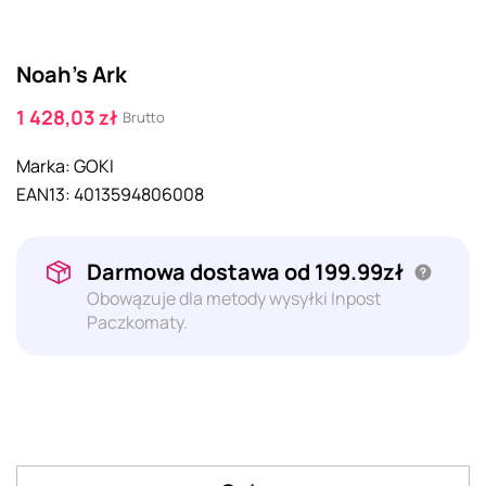
Noah's Ark
1 428,03 zł
Brutto
Marka:
GOKI
EAN13:
4013594806008
Darmowa dostawa od 199.99zł
Obowązuje dla metody wysyłki Inpost
Paczkomaty.