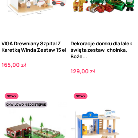
VIGA Drewniany Szpital Z
Dekoracje domku dla lalek
Karetką Winda Zestaw 15 el
święta zestaw, choinka,
Boże...
Cena
165,00 zł
Cena
129,00 zł
NOWY
NOWY
CHWILOWO NIEDOSTĘPNE