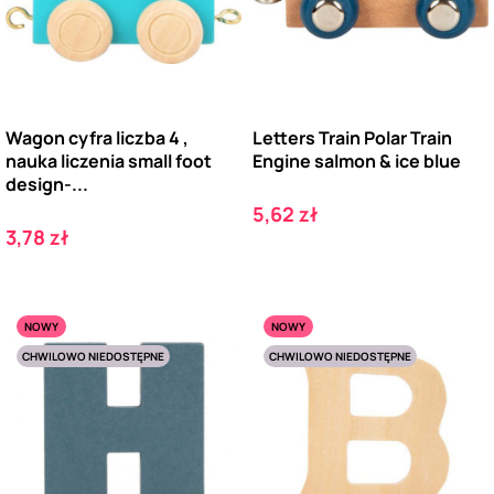
Wagon cyfra liczba 4 ,
Letters Train Polar Train
nauka liczenia small foot
Engine salmon & ice blue
design-...
Cena
5,62 zł
Cena
3,78 zł
NOWY
NOWY
CHWILOWO NIEDOSTĘPNE
CHWILOWO NIEDOSTĘPNE