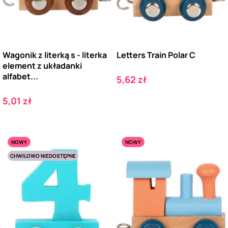
Wagonik z literką s - literka
Letters Train Polar C
element z układanki
alfabet...
Cena
5,62 zł
Cena
5,01 zł
NOWY
NOWY
CHWILOWO NIEDOSTĘPNE