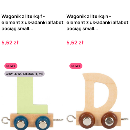
Wagonik z literką f -
Wagonik z literką h -
element z układanki alfabet
element z układanki alfabet
pociąg small...
pociąg small...
Cena
Cena
5,62 zł
5,62 zł
NOWY
NOWY
CHWILOWO NIEDOSTĘPNE