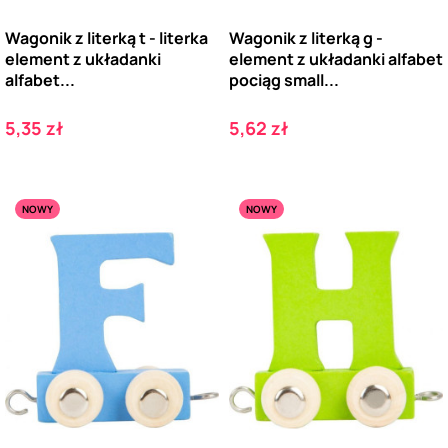
Wagonik z literką t - literka
Wagonik z literką g -
element z układanki
element z układanki alfabet
alfabet...
pociąg small...
Cena
Cena
5,35 zł
5,62 zł
NOWY
NOWY