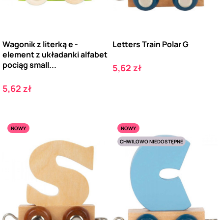
Wagonik z literką e -
Letters Train Polar G
element z układanki alfabet
pociąg small...
Cena
5,62 zł
Cena
5,62 zł
NOWY
NOWY
CHWILOWO NIEDOSTĘPNE