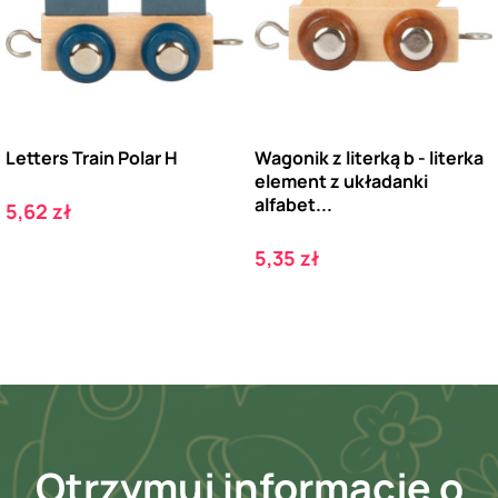
Letters Train Polar H
Wagonik z literką b - literka
element z układanki
alfabet...
Cena
5,62 zł
Cena
5,35 zł
Otrzymuj informację o