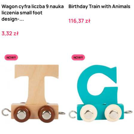
Wagon cyfra liczba 9 nauka
Birthday Train with Animals
liczenia small foot
design-...
Cena
116,37 zł
Cena
3,32 zł
NOWY
NOWY