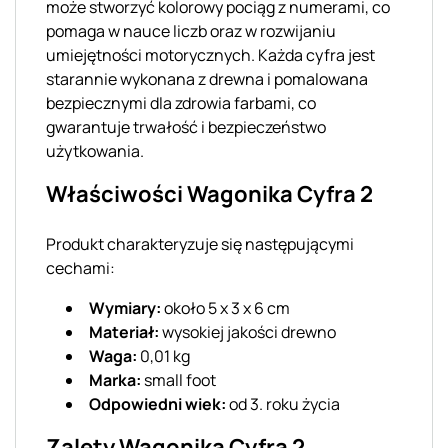
może stworzyć kolorowy pociąg z numerami, co
pomaga w nauce liczb oraz w rozwijaniu
umiejętności motorycznych. Każda cyfra jest
starannie wykonana z drewna i pomalowana
bezpiecznymi dla zdrowia farbami, co
gwarantuje trwałość i bezpieczeństwo
użytkowania.
Właściwości Wagonika Cyfra 2
Produkt charakteryzuje się następującymi
cechami:
Wymiary:
około 5 x 3 x 6 cm
Materiał:
wysokiej jakości drewno
Waga:
0,01 kg
Marka:
small foot
Odpowiedni wiek:
od 3. roku życia
Zalety Wagonika Cyfra 2