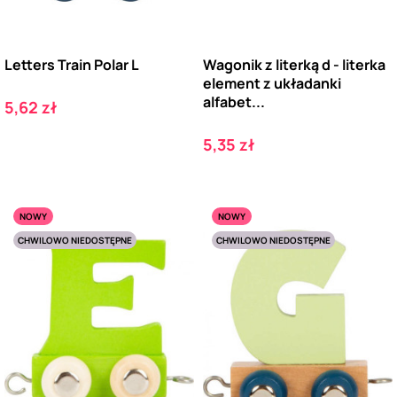
Letters Train Polar L
Wagonik z literką d - literka
element z układanki
alfabet...
Cena
5,62 zł
Cena
5,35 zł
NOWY
NOWY
CHWILOWO NIEDOSTĘPNE
CHWILOWO NIEDOSTĘPNE