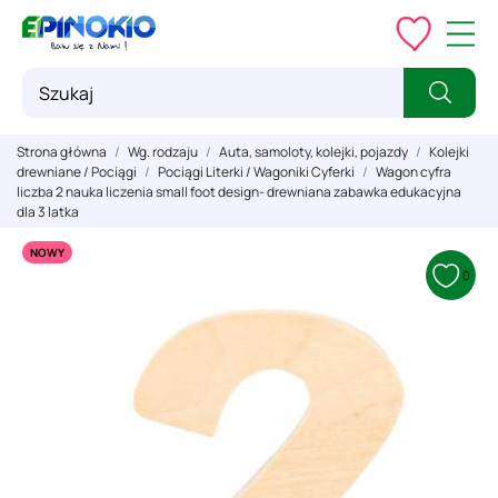
Strona główna
Wg. rodzaju
Auta, samoloty, kolejki, pojazdy
Kolejki
drewniane / Pociągi
Pociągi Literki / Wagoniki Cyferki
Wagon cyfra
liczba 2 nauka liczenia small foot design- drewniana zabawka edukacyjna
dla 3 latka
NOWY
0